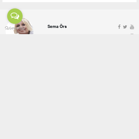
Sema Örs
ehaber.tv.tr@gmail.com
Okuyucu Yorumları
(0)
Gönder
Yorum yazarak Topluluk Kuralları’nı kabul etmiş bulunuyor ve ehaber.tv.tr sitesine yaptığınız
yorumunuzla ilgili doğrudan veya dolaylı tüm sorumluluğu tek başınıza üstleniyorsunuz.
Yazılan tüm yorumlardan site yönetimi hiçbir şekilde sorumlu tutulamaz.