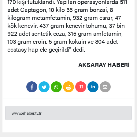
170 kişi tutuklandı. Yapılan operasyonlarda 511
adet Captagon, 10 kilo 65 gram bonzai, 8
kilogram metamfetamin, 932 gram esrar, 47
kök kenevir, 437 gram kenevir tohumu, 37 bin
922 adet sentetik ecza, 315 gram amfetamin,
103 gram eroin, 5 gram kokain ve 804 adet
ecstasy hap ele geçirildi" dedi.
AKSARAY HABERİ
www.ehaber.tv.tr