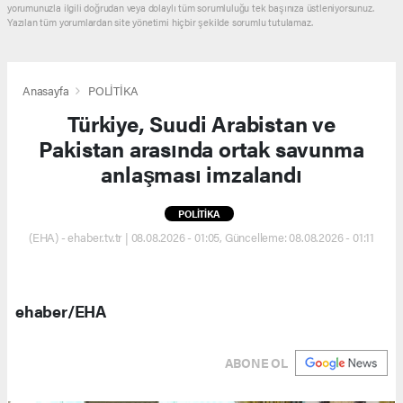
yorumunuzla ilgili doğrudan veya dolaylı tüm sorumluluğu tek başınıza üstleniyorsunuz.
Yazılan tüm yorumlardan site yönetimi hiçbir şekilde sorumlu tutulamaz.
Anasayfa
POLİTİKA
Türkiye, Suudi Arabistan ve
Pakistan arasında ortak savunma
anlaşması imzalandı
POLİTİKA
(EHA) - ehaber.tv.tr | 08.08.2026 - 01:05, Güncelleme: 08.08.2026 - 01:11
ehaber/EHA
ABONE OL