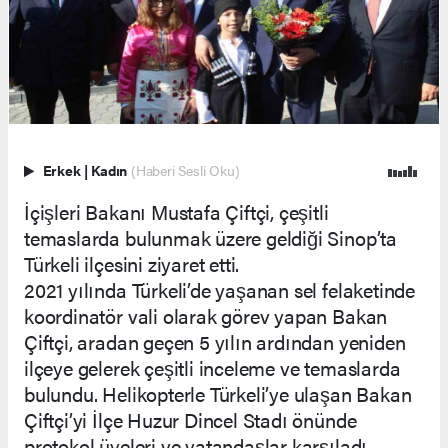
Erkek
|
Kadın
(Haberi Sesli Oku)
İçişleri Bakanı Mustafa Çiftçi, çeşitli
temaslarda bulunmak üzere geldiği Sinop’ta
Türkeli ilçesini ziyaret etti.
2021 yılında Türkeli’de yaşanan sel felaketinde
koordinatör vali olarak görev yapan Bakan
Çiftçi, aradan geçen 5 yılın ardından yeniden
ilçeye gelerek çeşitli inceleme ve temaslarda
bulundu. Helikopterle Türkeli’ye ulaşan Bakan
Çiftçi’yi İlçe Huzur Dincel Stadı önünde
protokol üyeleri ve vatandaşlar karşıladı.