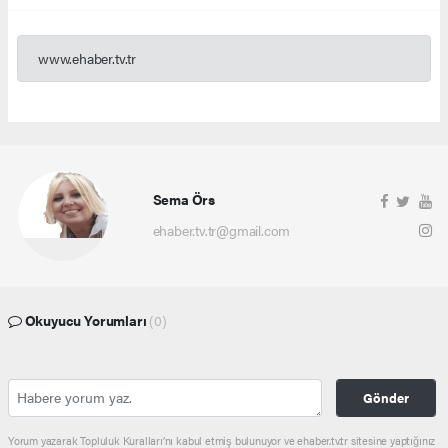
www.ehaber.tv.tr
Sema Örs
ehaber.tv.tr@gmail.com
Okuyucu Yorumları
(0)
Gönder
Yorum yazarak Topluluk Kuralları’nı kabul etmiş bulunuyor ve ehaber.tv.tr sitesine yaptığınız