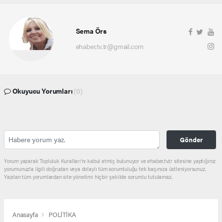
Sema Örs
ehaber.tv.tr@gmail.com
Okuyucu Yorumları
(0)
Gönder
Yorum yazarak Topluluk Kuralları’nı kabul etmiş bulunuyor ve ehaber.tv.tr sitesine yaptığınız
yorumunuzla ilgili doğrudan veya dolaylı tüm sorumluluğu tek başınıza üstleniyorsunuz.
Yazılan tüm yorumlardan site yönetimi hiçbir şekilde sorumlu tutulamaz.
Anasayfa
POLİTİKA