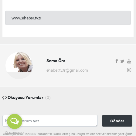
www.ehaber.tv.tr
Sema Örs
ehaber.tv.tr@gmail.com
Okuyucu Yorumları
(0)
Gönder
Yorum yazarak Topluluk Kuralları’nı kabul etmiş bulunuyor ve ehaber.tv.tr sitesine yaptığınız