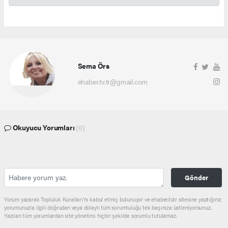
Sema Örs
ehaber.tv.tr@gmail.com
Okuyucu Yorumları
(0)
Gönder
Yorum yazarak Topluluk Kuralları’nı kabul etmiş bulunuyor ve ehaber.tv.tr sitesine yaptığınız
yorumunuzla ilgili doğrudan veya dolaylı tüm sorumluluğu tek başınıza üstleniyorsunuz.
Yazılan tüm yorumlardan site yönetimi hiçbir şekilde sorumlu tutulamaz.