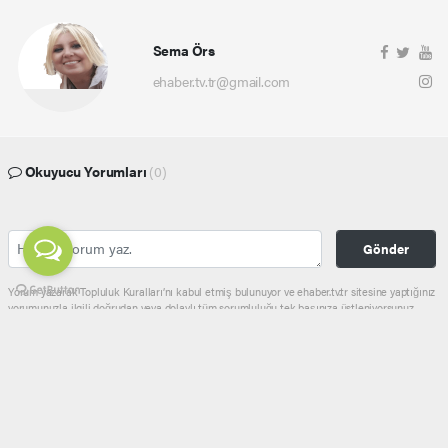
Sema Örs
ehaber.tv.tr@gmail.com
Okuyucu Yorumları
(0)
Gönder
Yorum yazarak Topluluk Kuralları’nı kabul etmiş bulunuyor ve ehaber.tv.tr sitesine yaptığınız
yorumunuzla ilgili doğrudan veya dolaylı tüm sorumluluğu tek başınıza üstleniyorsunuz.
Yazılan tüm yorumlardan site yönetimi hiçbir şekilde sorumlu tutulamaz.
haber paketi
haber scripti
haber yazılımı