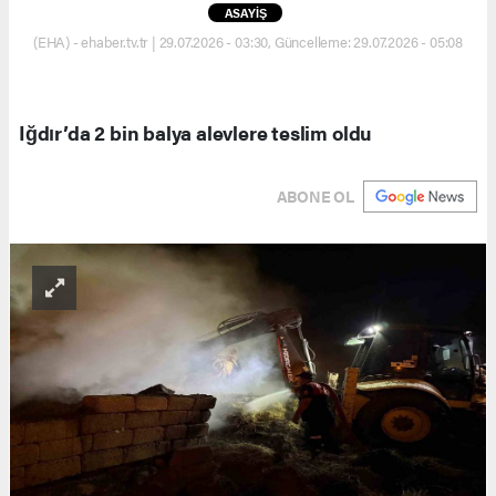
ASAYİŞ
(EHA) - ehaber.tv.tr | 29.07.2026 - 03:30, Güncelleme: 29.07.2026 - 05:08
Iğdır’da 2 bin balya alevlere teslim oldu
ABONE OL