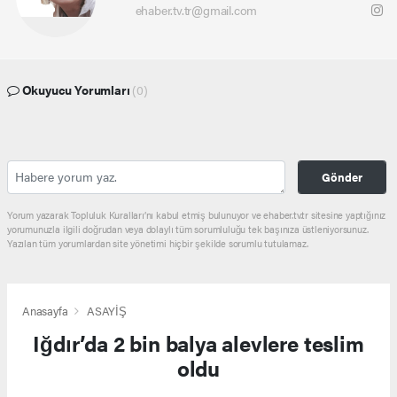
ehaber.tv.tr@gmail.com
Okuyucu Yorumları
(0)
Gönder
Yorum yazarak Topluluk Kuralları’nı kabul etmiş bulunuyor ve ehaber.tv.tr sitesine yaptığınız
yorumunuzla ilgili doğrudan veya dolaylı tüm sorumluluğu tek başınıza üstleniyorsunuz.
Yazılan tüm yorumlardan site yönetimi hiçbir şekilde sorumlu tutulamaz.
Anasayfa
ASAYİŞ
Iğdır’da 2 bin balya alevlere teslim
oldu