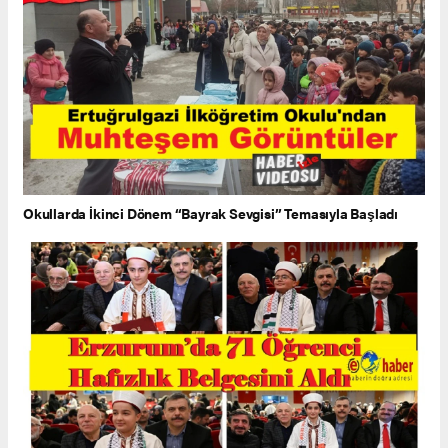
Okullarda İkinci Dönem “Bayrak Sevgisi” Temasıyla Başladı