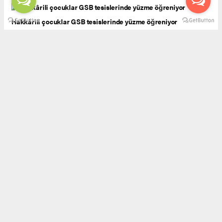
Hakkârili çocuklar GSB tesislerinde yüzme öğreniyor
OMÜ’de ‘dijital sergi’ açılışı
Aliağa’dan Avrupa’ya Köprü Kuran Okul: Mehmet Saka İlkokulu
Yüksekova’da öğrencilere kütüphane tanıtımı yapıldı
Sakarya Büyükşehir harekete geçti, o okula neşe geldi
İlkokul öğrencilerine ’yerli ürün ve kültür’ öğretildi