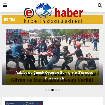
EĞİTİM
Aziziye’de Çocuk Oyunları Şenliği’nin 3’üncüsü
Düzenlendi