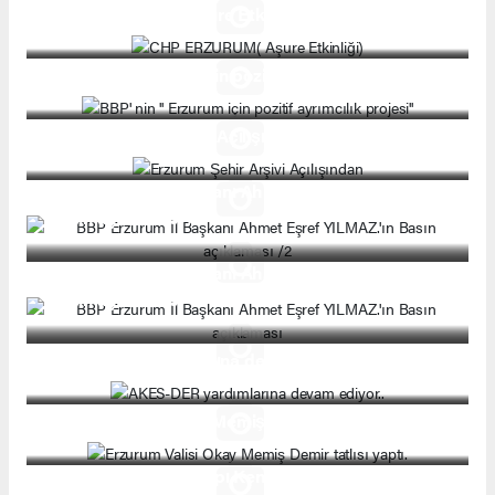
CHP ERZURUM( Aşure Etkinliği)
BBP' nin '' Erzurum için pozitif ayrımcılık projesi''
Erzurum Şehir Arşivi Açılışından
BBP Erzurum İl Başkanı Ahmet Eşref YILMAZ.'ın
Basın açıklaması /2
BBP Erzurum İl Başkanı Ahmet Eşref YILMAZ.'ın
Basın açıklaması
AKES-DER yardımlarına devam ediyor..
Erzurum Valisi Okay Memiş Demir tatlısı yaptı.
ERZURUM ''Gürcükapı Kentsel Dönüşüm