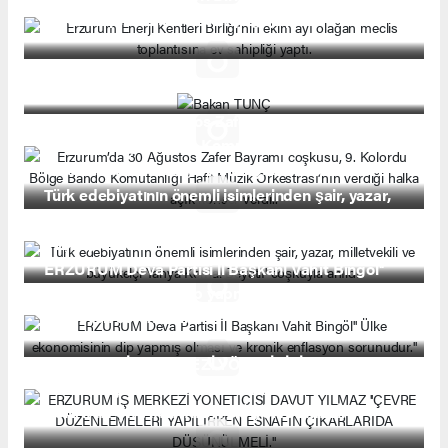
meclis toplantısına ev sahipliği yaptı.
Bakan TUNÇ
Erzurum’da 30 Ağustos Zafer Bayramı coşkusu, 9.
Kolordu Bölge Bando Komutanlığı Hafif Müzik
Orkestrası’nın verdiği halka açık konser verdi..
Türk edebiyatının önemli isimlerinden şair, yazar,
milletvekili ve büyükelçi Yahya Kemal Beyatlı'
coşkuyla anıldı.
ERZURUM Deva Partisi İl Başkanı Vahit Bingöl''
Ülke ekonomisinin dip yapmış olması ve kronik
enflasyon sorunudur.''
ERZURUM İŞ MERKEZİ YÖNETİCİSİ DAVUT
YILMAZ ''ÇEVRE DÜZENLEMELERİ YAPILIRKEN
ESNAFIN ÇIKARLARIDA DÜŞÜNÜLMELİ.''