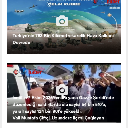
Türkiye'nin 783 Bin Kilometrekarelik Hava Kalkanı
Devrede
İsrail’in 7 Ekim 2023’ten bu yana Gazze Şeridi’nde
düzenlediği saldırılarda ölü sayısı 54 bin 510’a,
yaralı sayısı 124 bin 901’e yükseldi.
Vali Mustafa Çiftçi, Uzundere ilçesi Çağlayan
Mahallesi Şelale Mevkii'nde, 25 Mayıs 06.00