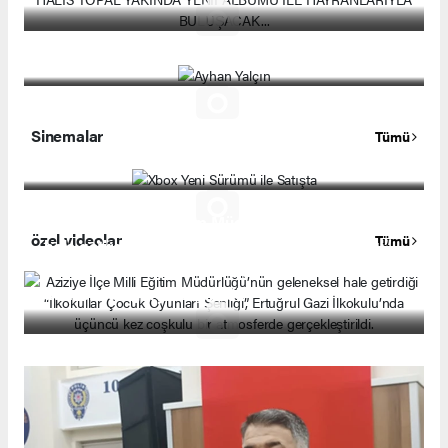
Ayhan Yalçın
Sinemalar
Tümü
Xbox Yeni Sürümü ile Satışta
Aziziye İlçe Milli Eğitim Müdürlüğü’nün geleneksel
özel videolar
Tümü
hale getirdiği “İlkokullar Çocuk Oyunları Şenliği”,
Ertuğrul Gazi İlkokulu’nda üçüncü kez coşkulu bir
atmosferde gerçekleştirildi.