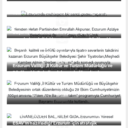
Erzurum'da muhteşem bir sanat gecesi yaşandı.
Yeniden Refah Partisinden Emrullah Akpunar,
Erzurum Aziziye Belediyesine Başkan Adayı,
Oldu.!/ EHA
Başarılı, kaliteli ve ödüllü oyunlarıyla tiyatro
severlerin takdirini kazanan Erzurum Büyükşehir
Belediyesi Şehir Tiyatroları,Meşhedi Kamber
Ali'nin “Berber Dükkanı” adlı komedi oyunuyla
Erzurum'lulara unutulmaz bir akşam yaşattı.
Erzurum Valiliği ,İl Kültür ve Turizm Müdürlüğü ve
Büyükşehir Belediyesinin ortak düzenlemiş
olduğu 29 Ekim Cumhuriyetimizin 100.yıl anısına
''7'den 70'e Başbar tutalım'' programıyla
Cumhuriyet Bayramı Erzurum'da kutlandı..
LİVANE,ÖZDEN BAL, NİLER GIDA..Erzurum'un
Yöresel Markaları Ankara'da ürünlerini sergiledi..
ESAV'ın hazırladığı''Erzurum için stratejik