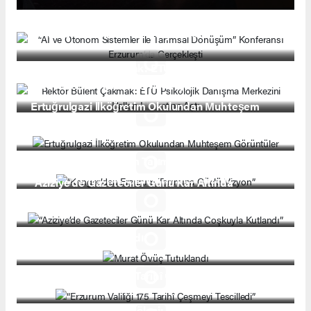
“AI ve Otonom Sistemler ile Tarımsal Dönüşüm”
Konferansı Erzurum’da Gerçekleşti
Rektör Bülent Çakmak: ETÜ Psikolojik Danışma
Merkezini Halkın Hizmetine Açtı
Ertuğrulgazi İlköğretim Okulundan Muhteşem
Görüntüler
“Kenger’den Erzurum Tarımına Güçlü Vizyon”
“Aziziye’de Gazeteciler Günü Kar Altında
Coşkuyla Kutlandı”
Murat Övüç Tutuklandı
“Erzurum Valiliği 175 Tarihî Çeşmeyi Tescilledi”
“Erzurum’da tiyatro şöleni: Hançer Havası ikinci