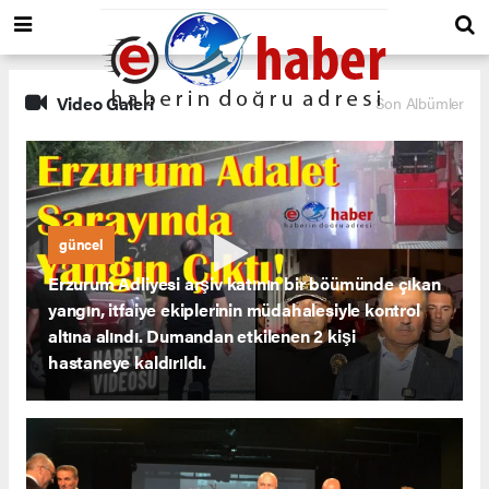
Video Galeri
Son Albümler
güncel
Erzurum Adliyesi arşiv katının bir böümünde çıkan
yangın, itfaiye ekiplerinin müdahalesiyle kontrol
altına alındı. Dumandan etkilenen 2 kişi
hastaneye kaldırıldı.