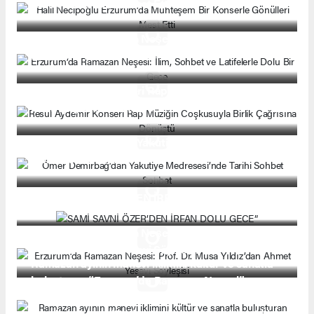
Konserle Gönülleri Mest Etti
Erzurum’da Ramazan Neşesi: İlim, Sohbet ve
Latifelerle Dolu Bir Gece
Resul Aydemir Konseri Rap Müziğin Coşkusuyla
Birlik Çağrısına Dönüştü
Ömer Demirbağ’dan Yakutiye Medresesi’nde
Tarihi Sohbet Sohbet
SAMİ SAVNİ ÖZER’DEN İRFAN DOLU GECE”
Erzurum’da Ramazan Neşesi: Prof. Dr. Musa
Yıldız’dan Ahmet Yesevi Söyleşisi
Ramazan ayının manevi iklimini kültür ve sanatla
buluşturan “Erzurum’da Ramazan Neşesi”
etkinlikleri kapsamında, ünlü şair ve yazar