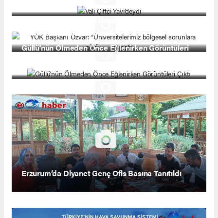
YÖK Başkanı Özvar: “Üniversitelerimiz bölgesel
sorunlara çözüm üretmeli”
Güllü'nün Ölmeden Önce Eğlenirken Görüntüleri
Çıktı
Erzurum’da Diyanet Genç Ofis Basına Tanıtıldı