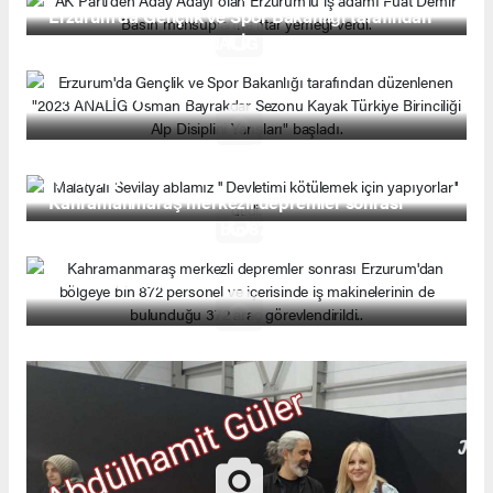
Erzurum'da Gençlik ve Spor Bakanlığı tarafından
düzenlenen "2023 ANALİG Osman Bayrakdar
Sezonu Kayak Türkiye Birinciliği Alp Disiplini
Yarışları" başladı.
Malatyalı Sevilay ablamız '' Devletimi kötülemek
için yapıyorlar'' dedi.
Kahramanmaraş merkezli depremler sonrası
Erzurum'dan bölgeye bin 872 personel ve
içerisinde iş makinelerinin de bulunduğu 372 araç
görevlendirildi..