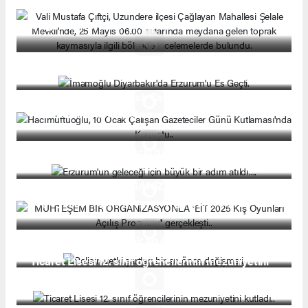
sularında meydana gelen toprak kaymasıyla ilgili
bölgede incelemelerde bulundu.
İmamoğlu Diyarbakır'da Erzurum'u Es Geçti.
Hacımüftüoğlu, 10 Ocak Çalışan Gazeteciler Günü
Kutlaması'nda Konuştu..
Erzurum'un geleceği için büyük bir adım atıldı....
MUHTEŞEM BİR ORGANİZASYONLA ''EİT 2025
Kış Oyunları Açılış Programı'' gerçekleşti..
Polisin yetki şartları bir an önce değişmeli.
Ticaret Lisesi 12. sınıf öğrencilerinin mezuniyetini
kutladı..