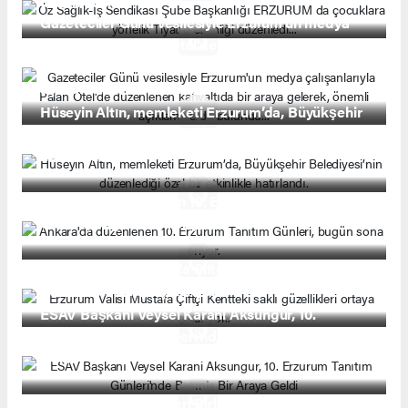
düzenledi...
Gazeteciler Günü vesilesiyle Erzurum'un medya
çalışanlarıyla Palan Otel'de düzenlenen
kahvaltıda bir araya gelerek, önemli
açıklamalarda bulundu...
Hüseyin Altın, memleketi Erzurum’da, Büyükşehir
Belediyesi’nin düzenlediği özel bir etkinlikle
hatırlandı.
Ankara'da düzenlenen 10. Erzurum Tanıtım
Günleri, bugün sona eriyor.
Erzurum Valisi Mustafa Çiftçi Kentteki saklı
güzellikleri ortaya çıkarıyor..
ESAV Başkanı Veysel Karani Aksungur, 10.
Erzurum Tanıtım Günleri'nde Basınla Bir Araya
Geldi
Erzurum Enerji Kentleri Birliği’nin ekim ayı olağan