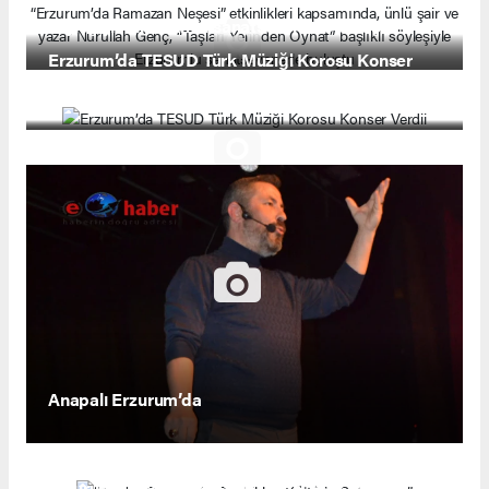
Nurullah Genç, “Taşları Yerinden Oynat” başlıklı
söyleşiyle Erzurumlu sanatseverlerle buluştu
Erzurum’da TESUD Türk Müziği Korosu Konser
Verdii
Anapalı Erzurum’da
“Serdar Sonuçer’in Tesbihleri Kültürle Buluşuyor”
Erzurum’da sözün ve sazın ustası Âşık Ruhani,