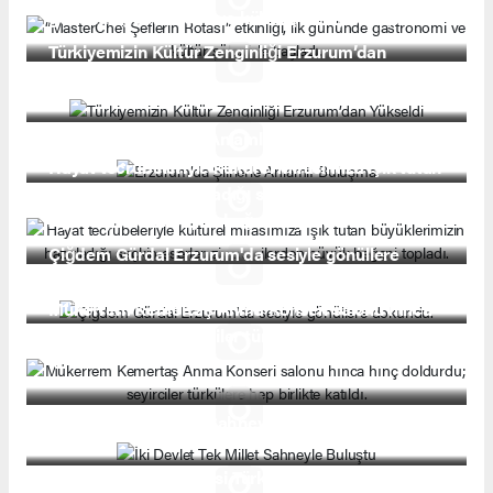
gününde gastronomi ve kültür şöleniyle başladı.
Türkiyemizin Kültür Zenginliği Erzurum’dan
Yükseldi
Erzurum’da Şiirlerle Anlamlı Buluşma
Hayat tecrübeleriyle kültürel mirasımıza ışık tutan
büyüklerimizin hazırladığı seçkin eserler,
ziyaretçilerden büyük beğeni topladı.
Çiğdem Gürdal Erzurum'da sesiyle gönüllere
dokundu.
Mükerrem Kemertaş Anma Konseri salonu hınca
hınç doldurdu; seyirciler türkülere hep birlikte
katıldı.
İki Devlet Tek Millet Sahneyle Buluştu
Palandöken Belediyesi Türk Musikisi Topluluğu