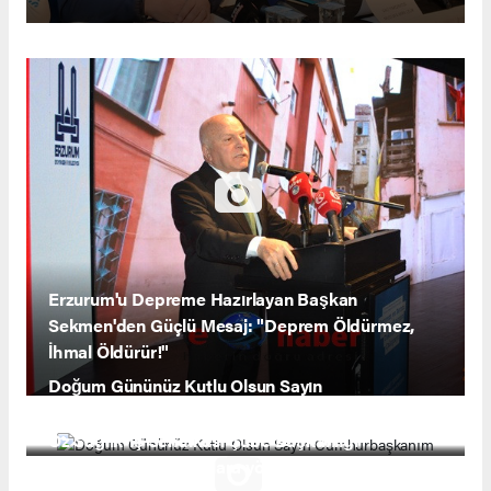
Erzurum'u Depreme Hazırlayan Başkan
Sekmen'den Güçlü Mesaj: "Deprem Öldürmez,
İhmal Öldürür!"
Doğum Gününüz Kutlu Olsun Sayın
Cumhurbaşkanım
Öz Sağlık-İş Sendikası Şube Başkanlığı
ERZURUM da çocuklara yönelik Tiyatro etkinliği