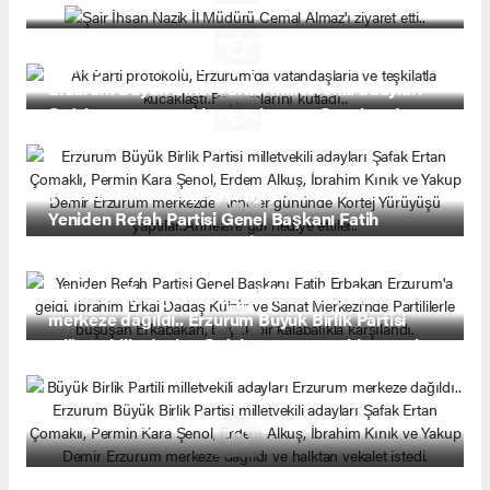
Ak Parti protokolü, Erzurum'da vatandaşlarla ve
teşkilatla kucaklaştı.Bayramlarını kutladı..
Erzurum Büyük Birlik Partisi milletvekili adayları
Şafak Ertan Çomaklı, Permin Kara Şenol, Erdem
Alkuş, İbrahim Kınık ve Yakup Demir Erzurum
merkezde Anneler gününde Kortej Yürüyüşü
yaptılar..Annelere gül hediye ettiler..
Yeniden Refah Partisi Genel Başkanı Fatih
Erbakan Erzurum'a geldi. İbrahim Erkal Dadaş
Kültür ve Sanat Merkezi'nde Partililerle buşuşan
Büyük Birlik Partili milletvekili adayları Erzurum
Erkabakan, büyük bir kalabalıkla karşılandı.
merkeze dağıldı.. Erzurum Büyük Birlik Partisi
milletvekili adayları Şafak Ertan Çomaklı, Permin
Kara Şenol, Erdem Alkuş, İbrahim Kınık ve Yakup
Demir Erzurum merkeze dağıldı ve halktan
vekalet istedi.
Zekiye Çomaklı Çay ziyafeti verdi..