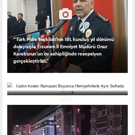
“Türk Polis Teşkilatı’nın 181. kuruluş yıl dönümü
dolayısıyla Erzurum İl Emniyet Müdürü Onur
Karaburun’un ev sahipliğinde resepsiyon
gerçekleştirildi.”
Kadın Kolları Ramazan Boyunca Hemşehrilerle
Aynı Sofrada Olacak