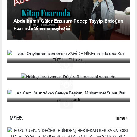
Abdulhamit Güler Erzurum Recep Tayyip Erdoğan
Fuarında Sinema söyleşisi
Gezi Olaylarının kahramanı ZAHİDE NİNE'nin
ödülünü Kızı TÜZİN ATLI aldı...
Haklı çıkardı zaman Düşürdün maskeni sonunda.
AK Parti Palandöken Beleiye Başkanı Muhammet
Sunar iftar yemeği verdi.
Müzik
Tümü
ERZURUM'UN DEĞERLERİNDEN, BESTEKAR
SES SANATÇISI HALİS TOPAL YAKINDA YENİİ
ALBÜMÜ İLE HAYRANLARIYLA BULUŞACAK...