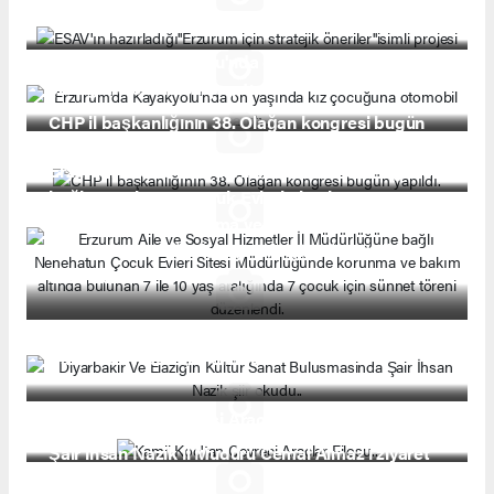
öneriler''isimli projesi
Erzurum'da Kayakyolu'nda on yaşında kız
çocuğuna otomobil çarptı..
CHP il başkanlığının 38. Olağan kongresi bugün
yapıldı.
Erzurum Aile ve Sosyal Hizmetler İl Müdürlüğüne
bağlı Nenehatun Çocuk Evleri Sitesi
Müdürlüğünde korunma ve bakım altında bulunan
7 ile 10 yaş aralığında 7 çocuk için sünnet töreni
düzenlendi.
Diyarbakir Ve Elazig'in Kültür Sanat Bulusmasinda
Şair İhsan Nazik şiir okudu..
Kamil Koç'tan Çevreci Araçlar Filosu..
Şair İhsan Nazik İl Müdürü Cemal Almaz'ı ziyaret
etti..