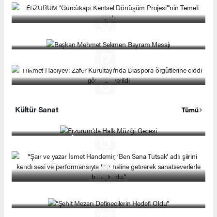
Projesi’''nin Temeli Atıldı.
Başkan Mehmet Sekmen Bayram Mesajı
Hikmet Hacıyev: Zafer Kurultayı'nda Diaspora
örgütlerine ciddi görevler verildi
Kültür Sanat
Tümü
Erzurum’da Halk Müziği Gecesi
“Şair ve yazar İsmet Handemir, ‘Ben Sana Tutsak’
adlı şiirini kendi sesi ve performansıyla klip haline
getirerek sanatseverlerle buluşturdu.”
“Şehit Mezarı Definecilerin Hedefi Oldu”
“MasterChef Şeflerin Rotası” etkinliği, ilk