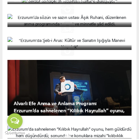
düzenlenen anma programında rahmet ve
minnetle yâd edildi.
“Erzurum’da Şeb-i Arus: Kültür ve Sanatın Işığıyla
Manevi Yolculuk”
Alvarlı Efe Anma ve Anlama Programı
Erzurum’da sahnelenen “Kılıbık Hayrullah” oyunu,
hem güldürdü hem düşündürdü; sonunda ise
konuklara mizahi “kılıbıklık diploması” takdim
edildi.