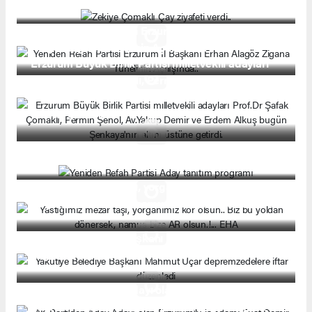
Yeniden Refah Partisi Erzurum İl Başkanı Erhan
Alagöz Zigana Tünelinin Açılışında..
Erzurum Büyük Birlik Partisi milletvekili adayları
Prof.Dr Şafak Çomaklı, Permin Şenol, Av.Yakup
Demir ve Erdem Alkuş bugün Şenkaya'nın altını
üstüne getirdi.
Yeniden Refah Partisi Aday tanıtım programı
Yastığımız mezar taşı, yorganımız kor olsun.. Biz
bu yoldan dönersek, namus bize AR olsun.!... EHA
Yakutiye Belediye Başkanı Mahmut Uçar
depremzedelere iftar düzenledi
AK Parti'den Aday Adayı olan Erzurum'lu iş adamı
Fuat Demir Basın mensuplarına iftar yemeği verdi.