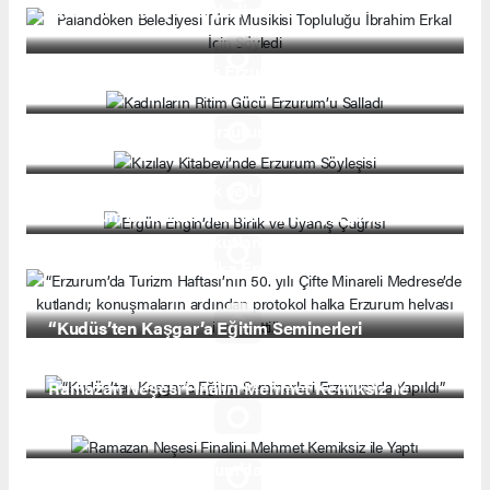
İbrahim Erkal İçin Söyledi
Kadınların Ritim Gücü Erzurum’u Salladı
Kızılay Kitabevi’nde Erzurum Söyleşisi
Ergün Engin’den Birlik ve Uyanış Çağrısı
“Erzurum’da Turizm Haftası’nın 50. yılı Çifte
Minareli Medrese’de kutlandı; konuşmaların
ardından protokol halka Erzurum helvası ikram
etti.”
“Kudüs’ten Kaşgar’a Eğitim Seminerleri
Erzurum’da Yapıldı”
Ramazan Neşesi Finalini Mehmet Kemiksiz ile
Yaptı
Halil Necipoğlu Erzurum’da Muhteşem Bir