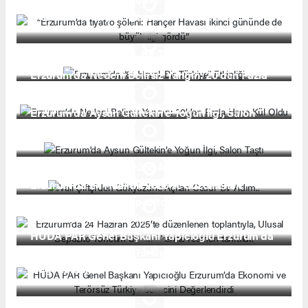
gününde de büyük ilgi gördü”
Erzurum’da “81 Hayal, Bir Türkiye” Etkinliği
Erzurum’da Nedeni Belirsiz Yangın: 20’den Fazla
Hane Kül Oldu
Erzurum'da Aysun Gültekin’e Yoğun İlgi, Salon
Taştı
Vali Çiftçi'den Gökyüzüne Açılan Cesur Bir Adım..
Erzurum’da 24 Haziran 2025’te düzenlenen
toplantıyla, Ulusal Depozito Yönetim Sistemi
kentte resmen tanıtıldı.
HÜDA PAR Genel Başkanı Yapıcıoğlu Erzurum’da
Ekonomi ve Terörsüz Türkiye Sürecini
Değerlendirdi