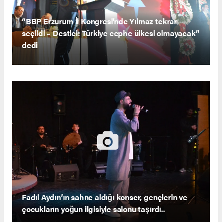
“BBP Erzurum İl Kongresi’nde Yılmaz tekrar
seçildi – Destici: Türkiye cephe ülkesi olmayacak”
dedi
Fadıl Aydın’ın sahne aldığı konser, gençlerin ve
çocukların yoğun ilgisiyle salonu taşırdı..