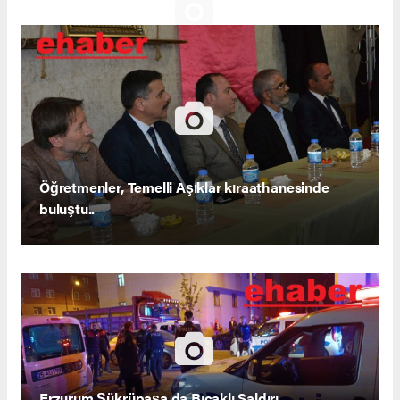
Öğretmenler, Temelli Aşıklar kıraathanesinde
buluştu..
Erzurum Şükrüpaşa da Bıçaklı Saldırı