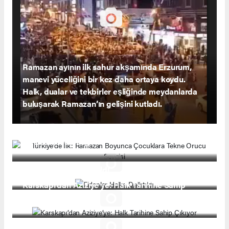
Ramazan ayının ilk sahur akşamında Erzurum,
manevi yüceliğini bir kez daha ortaya koydu.
Halk, dualar ve tekbirler eşliğinde meydanlarda
buluşarak Ramazan’ın gelişini kutladı.
Türkiye’de İlk: Ramazan Boyunca Çocuklara
Tekne Orucu Sevgisi
Fidanlar Halka Dağıtıldı
Karskapı’dan Aziziye’ye: Halk Tarihine Sahip
Çıkıyor
Vali Çiftçi Yavi’deydi