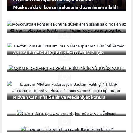
Moskova'daki konser salonuna düzenlenen silahlı
saldırıda en az 40 kişinin öldüğünü, 100’den fazla
kişinin ise yaralandığı açıkladı.
Rektör Çomaklı Erzurum Basın Mensuplarının
Gününü Yemek Ziyafetiyle Kutladı..
AŞKALE'DE GENÇLER ŞEHİTLERİMİZ İÇİN
YÜRÜYÜŞ YAPTI..
Erzurum Atletizm Federasyon Baskanı Fatih
ÇİNTIMAR Uluslararası Sprint ve Bayrak Kupası
yarışları başladığı bugün basın ile bir araya geldi..
Rıdvan Canım'ın Şehir ve Medeniyet konulu
söyleşisi
'' Erzurum, lider yetiştiren sayılı illerimizden
biridir''