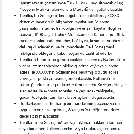
uyuşmazlığın çözümünde Türk Hukuku uygulanacak olup;
Nevşehir Mahkemeleri ve İcra Müdürlükleri yetkili olacaktır.
Taraflar, bu Sözleşme’den doğabilecek ihtilaflarda, XXXXX
defter ve kayıtları ile bilgisayar kayıtlarının (e-posta
yazışmaları, internet trafik bilgisi ve erişim kayıtları[log] ve
benzeri) 6100 sayılı Hukuk Muhakemeleri Kanunu’nun 193.
maddesi anlamında muteber, bağlayıcı, kesin ve münhasır
delil teşkil edeceğini ve bu maddenin Delil Sözleşmesi
niteliğinde olduğunu kabul, beyan ve taahhüt ederler.
Tarafların birbirlerine gönderecekleri bildirimler, Kullanıcı'nın
x.com internet sitesinde bildirdiği adres ve/veya e-posta
adresi ile XXXXX’nin Sözleşme’de belirtmiş olduğu adres
ve/veya e-posta adresine gönderilecektir. Kullanıcı’nın
bildirdiği adres ile e-posta adreslerine ve bu Sözleşme’de yer
alan adres ile e-posta adreslerine yapılacak tebligatlar,
geçerli tebligatın tüm hukuki sonuçlarını doğuracaktır.
Bu Sözleşme’nin herhangi bir maddesinin geçersiz ya da
uygulanamaz hale gelmesi, Sözleşme’nin diğer maddelerini
geçersiz kılmayacaktır.
Taraflar’ın bu Sözleşme’den kaynaklanan haklarını kısmen
veya tamamen kullanmamaları veya bunlara aykırı hareket