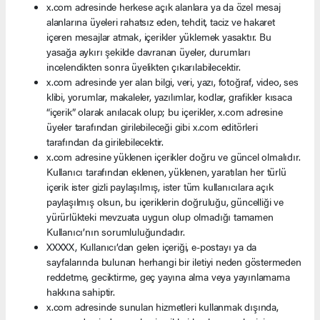
x.com adresinde herkese açık alanlara ya da özel mesaj
alanlarına üyeleri rahatsız eden, tehdit, taciz ve hakaret
içeren mesajlar atmak, içerikler yüklemek yasaktır. Bu
yasağa aykırı şekilde davranan üyeler, durumları
incelendikten sonra üyelikten çıkarılabilecektir.
x.com adresinde yer alan bilgi, veri, yazı, fotoğraf, video, ses
klibi, yorumlar, makaleler, yazılımlar, kodlar, grafikler kısaca
“içerik” olarak anılacak olup; bu içerikler, x.com adresine
üyeler tarafından girilebileceği gibi x.com editörleri
tarafından da girilebilecektir.
x.com adresine yüklenen içerikler doğru ve güncel olmalıdır.
Kullanıcı tarafından eklenen, yüklenen, yaratılan her türlü
içerik ister gizli paylaşılmış, ister tüm kullanıcılara açık
paylaşılmış olsun, bu içeriklerin doğruluğu, güncelliği ve
yürürlükteki mevzuata uygun olup olmadığı tamamen
Kullanıcı’nın sorumluluğundadır.
XXXXX, Kullanıcı’dan gelen içeriği, e-postayı ya da
sayfalarında bulunan herhangi bir iletiyi neden göstermeden
reddetme, geciktirme, geç yayına alma veya yayınlamama
hakkına sahiptir.
x.com adresinde sunulan hizmetleri kullanmak dışında,