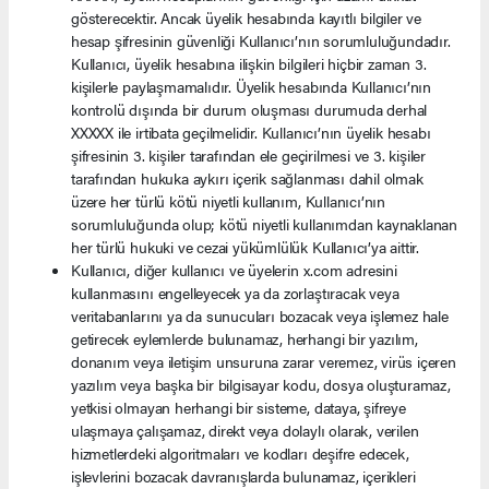
gösterecektir. Ancak üyelik hesabında kayıtlı bilgiler ve
hesap şifresinin güvenliği Kullanıcı’nın sorumluluğundadır.
Kullanıcı, üyelik hesabına ilişkin bilgileri hiçbir zaman 3.
kişilerle paylaşmamalıdır. Üyelik hesabında Kullanıcı’nın
kontrolü dışında bir durum oluşması durumuda derhal
XXXXX ile irtibata geçilmelidir. Kullanıcı’nın üyelik hesabı
şifresinin 3. kişiler tarafından ele geçirilmesi ve 3. kişiler
tarafından hukuka aykırı içerik sağlanması dahil olmak
üzere her türlü kötü niyetli kullanım, Kullanıcı’nın
sorumluluğunda olup; kötü niyetli kullanımdan kaynaklanan
her türlü hukuki ve cezai yükümlülük Kullanıcı’ya aittir.
Kullanıcı, diğer kullanıcı ve üyelerin x.com adresini
kullanmasını engelleyecek ya da zorlaştıracak veya
veritabanlarını ya da sunucuları bozacak veya işlemez hale
getirecek eylemlerde bulunamaz, herhangi bir yazılım,
donanım veya iletişim unsuruna zarar veremez, virüs içeren
yazılım veya başka bir bilgisayar kodu, dosya oluşturamaz,
yetkisi olmayan herhangi bir sisteme, dataya, şifreye
ulaşmaya çalışamaz, direkt veya dolaylı olarak, verilen
hizmetlerdeki algoritmaları ve kodları deşifre edecek,
işlevlerini bozacak davranışlarda bulunamaz, içerikleri