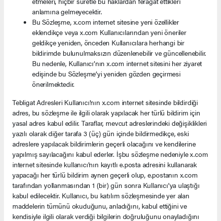
etmeleri, hiçbir suretle bu haklardan feragat ettikleri
anlamına gelmeyecektir.
Bu Sözleşme, x.com internet sitesine yeni özellikler
eklendikçe veya x.com Kullanıcılarından yeni öneriler
geldikçe yeniden, önceden Kullanıcılara herhangi bir
bildirimde bulunulmaksızın düzenlenebilir ve güncellenebilir.
Bu nedenle, Kullanıcı’nın x.com internet sitesini her ziyaret
edişinde bu Sözleşme’yi yeniden gözden geçirmesi
önerilmektedir.
Tebligat Adresleri Kullanıcı'nın x.com internet sitesinde bildirdiği
adres, bu sözleşme ile ilgili olarak yapılacak her türlü bildirim için
yasal adres kabul edilir. Taraflar, mevcut adreslerindeki değişiklikleri
yazılı olarak diğer tarafa 3 (üç) gün içinde bildirmedikçe, eski
adreslere yapılacak bildirimlerin geçerli olacağını ve kendilerine
yapılmış sayılacağını kabul ederler. İşbu sözleşme nedeniyle x.com
internet sitesinde kullanıcı'nın kayıtlı e.posta adresini kullanarak
yapacağı her türlü bildirim aynen geçerli olup, e.postanın x.com
tarafından yollanmasından 1 (bir) gün sonra Kullanıcı'ya ulaştığı
kabul edilecektir. Kullanıcı, bu katılım sözleşmesinde yer alan
maddelerin tümünü okuduğunu, anladığını, kabul ettiğini ve
kendisiyle ilgili olarak verdiği bilgilerin doğruluğunu onayladığını