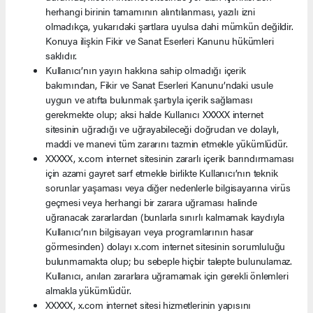
herhangi birinin tamamının alıntılanması, yazılı izni
olmadıkça, yukarıdaki şartlara uyulsa dahi mümkün değildir.
Konuya ilişkin Fikir ve Sanat Eserleri Kanunu hükümleri
saklıdır.
Kullanıcı’nın yayın hakkına sahip olmadığı içerik
bakımından, Fikir ve Sanat Eserleri Kanunu’ndaki usule
uygun ve atıfta bulunmak şartıyla içerik sağlaması
gerekmekte olup; aksi halde Kullanıcı XXXXX internet
sitesinin uğradığı ve uğrayabileceği doğrudan ve dolaylı,
maddi ve manevi tüm zararını tazmin etmekle yükümlüdür.
XXXXX, x.com internet sitesinin zararlı içerik barındırmaması
için azami gayret sarf etmekle birlikte Kullanıcı’nın teknik
sorunlar yaşaması veya diğer nedenlerle bilgisayarına virüs
geçmesi veya herhangi bir zarara uğraması halinde
uğranacak zararlardan (bunlarla sınırlı kalmamak kaydıyla
Kullanıcı’nın bilgisayarı veya programlarının hasar
görmesinden) dolayı x.com internet sitesinin sorumluluğu
bulunmamakta olup; bu sebeple hiçbir talepte bulunulamaz.
Kullanıcı, anılan zararlara uğramamak için gerekli önlemleri
almakla yükümlüdür.
XXXXX, x.com internet sitesi hizmetlerinin yapısını