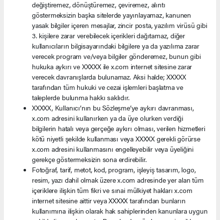
değiştiremez, dönüştüremez, çeviremez, alıntı
göstermeksizin başka sitelerde yayınlayamaz, kanunen
yasak bilgiler içeren mesajlar, zincir posta, yazılım virüsü gibi
3. kişilere zarar verebilecek içerikleri dağıtamaz, diğer
kullanıcıların bilgisayarındaki bilgilere ya da yazılıma zarar
verecek program ve/veya bilgiler gönderemez, bunun gibi
hukuka aykırı ve XXXXX ile x.com internet sitesine zarar
verecek davranışlarda bulunamaz. Aksi halde; XXXXX
tarafından tüm hukuki ve cezai işlemleri başlatma ve
taleplerde bulunma hakkı saklıdır.
XXXXX, Kullanıcı’nın bu Sözleşme’ye aykırı davranması,
x.com adresini kullanırken ya da üye olurken verdiği
bilgilerin hatalı veya gerçeğe aykırı olması, verilen hizmetleri
kötü niyetli şekilde kullanması veya XXXXX gerekli görürse
x.com adresini kullanmasını engelleyebilir veya üyeliğini
gerekçe göstermeksizin sona erdirebilir.
Fotoğraf, tarif, metot, kod, program, işleyiş tasarım, logo,
resim, yazı dahil olmak üzere x.com adresinde yer alan tüm
içeriklere ilişkin tüm fikri ve sınai mülkiyet hakları x.com
internet sitesine aittir veya XXXXX tarafından bunların
kullanımına ilişkin olarak hak sahiplerinden kanunlara uygun