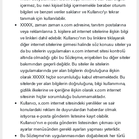
içermez, bu nevi kişisel bilgi içermemekle beraber oturum
bilgileri ve benzeri veriler saklanır ve Kullanıcı’yı tekrar
tanımak için kullanılabilir.
XXXXX, zaman zaman x.com adresine, tanıtım postalarına
veya reklamlarına 3. kişilere ait internet sitelerine ilişkin bilgi
ve linkleri dahil edebilir. Kullanıcı’nın bu linklere tıklayarak
diğer internet sitelerine girmesi halinde söz konusu siteler ya
da bu sitelerin uygulamaları x.com internet sitesi kontrolü
altında olmadığı gibi bu Sözleşme, erişebilen bu diğer siteler
bakımından geçerli değildir. Bu siteler ile sitelerin
uygulamalarında yer alan bilgilerin doğruluğuna ilişkin
olarak XXXXX hiçbir sorumluluğu kabul etmemektedir. Bu
sitelerde yer alan bilgilerin doğruluğuna, bilgi kullanımına,
gizlilik ilkelerine ve içeriğine ilişkin olarak x.com internet
sitesinin hiçbir sorumluluğu bulunmamaktadır.
Kullanıcı, x.com internet sitesindeki yenilikler ve sair
konulardaki reklam ile duyurulardan haberdar olmak
istiyorsa e-posta gönderim listesine kayıt olabilir.
Kullanıcı’nın e-posta gönderim listesinden çıkması için
ayarlar menüsünden gerekli ayarları yapması yeterlidir.
Bu Sözleşme’nin uygulanmasından doğabilecek her türlü