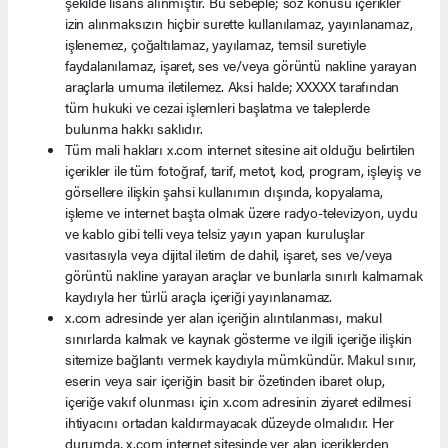
şekilde lisans alınmıştır. Bu sebeple; söz konusu içerikler
izin alınmaksızın hiçbir surette kullanılamaz, yayınlanamaz,
işlenemez, çoğaltılamaz, yayılamaz, temsil suretiyle
faydalanılamaz, işaret, ses ve/veya görüntü nakline yarayan
araçlarla umuma iletilemez. Aksi halde; XXXXX tarafından
tüm hukuki ve cezai işlemleri başlatma ve taleplerde
bulunma hakkı saklıdır.
Tüm mali hakları x.com internet sitesine ait olduğu belirtilen
içerikler ile tüm fotoğraf, tarif, metot, kod, program, işleyiş ve
görsellere ilişkin şahsi kullanımın dışında, kopyalama,
işleme ve internet başta olmak üzere radyo-televizyon, uydu
ve kablo gibi telli veya telsiz yayın yapan kuruluşlar
vasıtasıyla veya dijital iletim de dahil, işaret, ses ve/veya
görüntü nakline yarayan araçlar ve bunlarla sınırlı kalmamak
kaydıyla her türlü araçla içeriği yayınlanamaz.
x.com adresinde yer alan içeriğin alıntılanması, makul
sınırlarda kalmak ve kaynak gösterme ve ilgili içeriğe ilişkin
sitemize bağlantı vermek kaydıyla mümkündür. Makul sınır,
eserin veya sair içeriğin basit bir özetinden ibaret olup,
içeriğe vakıf olunması için x.com adresinin ziyaret edilmesi
ihtiyacını ortadan kaldırmayacak düzeyde olmalıdır. Her
durumda, x.com internet sitesinde yer alan içeriklerden