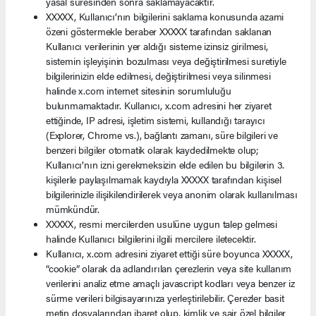
yasal süresinden sonra saklamayacaktır.
XXXXX, Kullanıcı’nın bilgilerini saklama konusunda azami
özeni göstermekle beraber XXXXX tarafından saklanan
Kullanıcı verilerinin yer aldığı sisteme izinsiz girilmesi,
sistemin işleyişinin bozulması veya değiştirilmesi suretiyle
bilgilerinizin elde edilmesi, değiştirilmesi veya silinmesi
halinde x.com internet sitesinin sorumluluğu
bulunmamaktadır. Kullanıcı, x.com adresini her ziyaret
ettiğinde, IP adresi, işletim sistemi, kullandığı tarayıcı
(Explorer, Chrome vs.), bağlantı zamanı, süre bilgileri ve
benzeri bilgiler otomatik olarak kaydedilmekte olup;
Kullanıcı’nın izni gerekmeksizin elde edilen bu bilgilerin 3.
kişilerle paylaşılmamak kaydıyla XXXXX tarafından kişisel
bilgilerinizle ilişikilendirilerek veya anonim olarak kullanılması
mümkündür.
XXXXX, resmi mercilerden usulüne uygun talep gelmesi
halinde Kullanıcı bilgilerini ilgili mercilere iletecektir.
Kullanıcı, x.com adresini ziyaret ettiği süre boyunca XXXXX,
“cookie” olarak da adlandırılan çerezlerin veya site kullanım
verilerini analiz etme amaçlı javascript kodları veya benzer iz
sürme verileri bilgisayarınıza yerleştirilebilir. Çerezler basit
metin dosyalarından ibaret olup, kimlik ve sair özel bilgiler