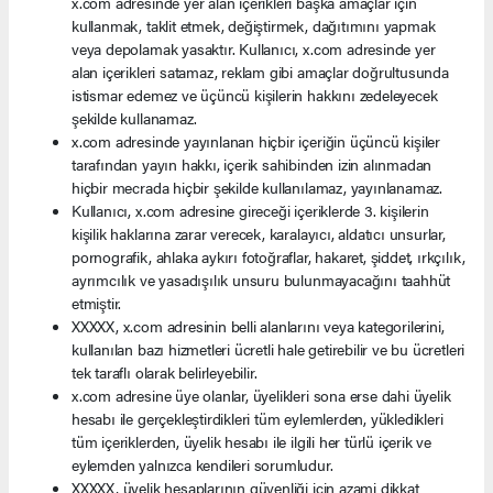
x.com adresinde yer alan içerikleri başka amaçlar için
kullanmak, taklit etmek, değiştirmek, dağıtımını yapmak
veya depolamak yasaktır. Kullanıcı, x.com adresinde yer
alan içerikleri satamaz, reklam gibi amaçlar doğrultusunda
istismar edemez ve üçüncü kişilerin hakkını zedeleyecek
şekilde kullanamaz.
x.com adresinde yayınlanan hiçbir içeriğin üçüncü kişiler
tarafından yayın hakkı, içerik sahibinden izin alınmadan
hiçbir mecrada hiçbir şekilde kullanılamaz, yayınlanamaz.
Kullanıcı, x.com adresine gireceği içeriklerde 3. kişilerin
kişilik haklarına zarar verecek, karalayıcı, aldatıcı unsurlar,
pornografik, ahlaka aykırı fotoğraflar, hakaret, şiddet, ırkçılık,
ayrımcılık ve yasadışılık unsuru bulunmayacağını taahhüt
etmiştir.
XXXXX, x.com adresinin belli alanlarını veya kategorilerini,
kullanılan bazı hizmetleri ücretli hale getirebilir ve bu ücretleri
tek taraflı olarak belirleyebilir.
x.com adresine üye olanlar, üyelikleri sona erse dahi üyelik
hesabı ile gerçekleştirdikleri tüm eylemlerden, yükledikleri
tüm içeriklerden, üyelik hesabı ile ilgili her türlü içerik ve
eylemden yalnızca kendileri sorumludur.
XXXXX, üyelik hesaplarının güvenliği için azami dikkat