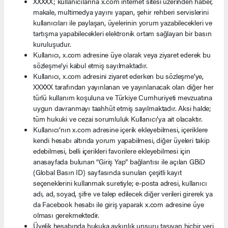
XXXXX; kullanıcılarına x.com internet sitesi üzerinden haber,
makale, multimedya yayını yapan, şehir rehberi servislerini
kullanıcıları ile paylaşan, üyelerinin yorum yazabilecekleri ve
tartışma yapabilecekleri elektronik ortam sağlayan bir basın
kuruluşudur.
Kullanıcı, x.com adresine üye olarak veya ziyaret ederek bu
sözleşme’yi kabul etmiş sayılmaktadır.
Kullanıcı, x.com adresini ziyaret ederken bu sözleşme’ye,
XXXXX tarafından yayınlanan ve yayınlanacak olan diğer her
türlü kullanım koşuluna ve Türkiye Cumhuriyeti mevzuatına
uygun davranmayı taahhüt etmiş sayılmaktadır. Aksi halde;
tüm hukuki ve cezai sorumluluk Kullanıcı’ya ait olacaktır.
Kullanıcı’nın x.com adresine içerik ekleyebilmesi, içeriklere
kendi hesabı altında yorum yapabilmesi, diğer üyeleri takip
edebilmesi, belli içerikleri favorilere ekleyebilmesi için
anasayfada bulunan “Giriş Yap” bağlantısı ile açılan GBiD
(Global Basın ID) sayfasında sunulan çeşitli kayıt
seçeneklerini kullanmak suretiyle; e-posta adresi, kullanıcı
adı, ad, soyad, şifre ve talep edilecek diğer verileri girerek ya
da Facebook hesabı ile giriş yaparak x.com adresine üye
olması gerekmektedir.
Üyelik hesabında hukuka aykırılık unsuru taşıyan hiçbir veri