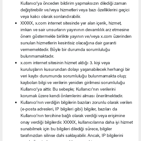
Kullanıcı’ya önceden bildirim yapmaksızın dilediği zaman
değiştirebilir ve/veya hizmetleri veya bazı özelliklerini geçici
veya kalıcı olarak sonlandırabilir.
XXXXX, x.com internet sitesinde yer alan içerik, hizmet,
imkan ve sair unsurların yayınının devamlılık arz etmesine
önem göstermekle birlikte yayının ve/veya x.com üzerinden
sunulan hizmetlerin kesintisiz olacağına dair garanti
vermemektedir. Böyle bir durumda sorumluluğu
bulunmamaktadır.
x.com internet sitesinin hizmet aldığı 3. kişi veya
kuruluşların kusurundan dolayı yaşanabilecek herhangi bir
veri kaybı durumunda sorumluluğu bulunmamakta olup;
kaybolan bilgi ve verilerin yeniden girilmesi sorumluluğu
Kullanıcı’ya aittir. Bu sebeple; Kullanıcı’nın verilerini
korumak üzere kendi önlemlerini alması önerilmektedir.
Kullanıcı’nın verdiğin bilgilerin bazıları zorunlu olarak verilen
(e-posta adresleri, IP bilgileri gibi) bilgiler, bazıları da
Kullanıcı’nın tercihine bağlı olarak verdiği veya erişimine
onay verdiği bilgilerdir. XXXXX, kullanıcılarına daha iyi hizmet
sunabilmek için bu bilgileri dilediği sürece, bilgiler
tarafınızdan silinse dahi saklayabilir. Ancak, IP bilgilerini