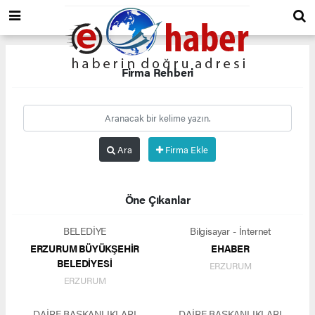
Firma Rehberi
Ara
Firma Ekle
Öne Çıkanlar
BELEDİYE
Bilgisayar - İnternet
ERZURUM BÜYÜKŞEHİR
EHABER
BELEDİYESİ
ERZURUM
ERZURUM
DAİRE BAŞKANLIKLARI
DAİRE BAŞKANLIKLARI