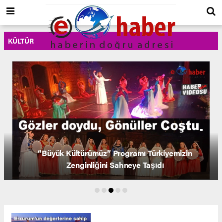
KÜLTÜR
“Büyük Kültürümüz” Programı Türkiyemizin
Zenginliğini Sahneye Taşıdı