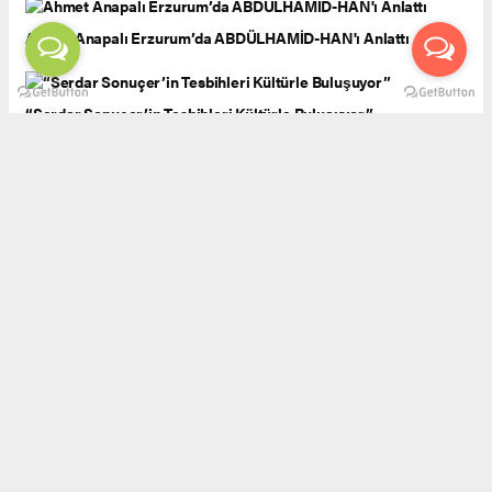
Ahmet Anapalı Erzurum’da ABDÜLHAMİD-HAN'ı Anlattı
“Serdar Sonuçer’in Tesbihleri Kültürle Buluşuyor”
55 Yıllık Diplomasi, 15 Yıllık Kardeşlik: Erzurum-Harbin
Fotoğraf Sergisi Açıldı
“Sağlık Bakanı Memişoğlu Erzurum’da Binbir Hatim
Programına Katıldı”
Erzurum’da Âşık Ruhani Anıldı, Mehmet Çalmaşur’un Adı Kültür
Merkezine Veriliyor