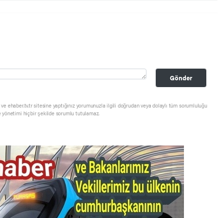
Gönder
ve ehaber.tv.tr sitesine yaptığınız yorumunuzla ilgili doğrudan veya dolaylı tüm sorumluluğu
e yönetimi hiçbir şekilde sorumlu tutulamaz.