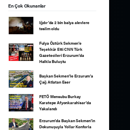
En Çok Okunanlar
Iğdır’da 2 bin balya alevlere
teslim oldu
Fulya Öztürk Sekmen’e
Teşekkür Etti CNN Türk
Gazetecileri Erzurum’da
Halkla Buluştu
Başkan Sekmen’le Erzurum’a
Çağ Atlatan Eser
FETÖ Mensubu Burkay
Karatepe Afyonkarahisar’da
Yakalandı
Erzurum'da Başkan Sekmen'in
Dokunuşuyla Yollar Konforla