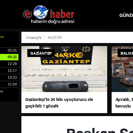
GÜN
SPOR
Anasayfa
KÜLTÜR
GAZIANTEP
BALIK
Gaziantep’te 24 kilo uyuşturucu ele
Ayvalık,
geçirildi: 1 gözaltı
kavuştu
Başkan Se