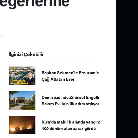
34
İlginizi Çekebilir
Başkan Sekmen’le Erzurum’a
Çağ Atlatan Eser
Demirözü’nde Zihinsel Engelli
Bakım Evi için ilk adım atılıyor
Kula’da makilik alanda yangın:
400 dönüm alan zarar gördü