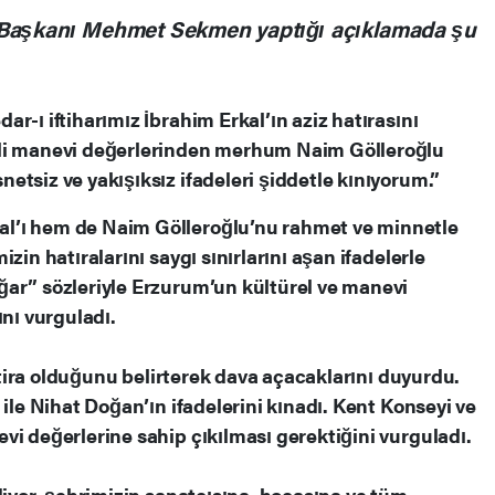
 Başkanı Mehmet Sekmen yaptığı açıklamada şu
r-ı iftiharımız İbrahim Erkal’ın aziz hatırasını
mli manevi değerlerinden merhum Naim Gölleroğlu
tsiz ve yakışıksız ifadeleri şiddetle kınıyorum.”
l’ı hem de Naim Gölleroğlu’nu rahmet ve minnetle
zin hatıralarını saygı sınırlarını aşan ifadelerle
ğar” sözleriyle Erzurum’un kültürel ve manevi
ını vurguladı.
iftira olduğunu belirterek dava açacaklarını duyurdu.
 ile Nihat Doğan’ın ifadelerini kınadı. Kent Konseyi ve
vi değerlerine sahip çıkılması gerektiğini vurguladı.
diyor, şehrimizin sanatçısına, hocasına ve tüm