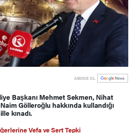
ABONE OL
diye Başkanı Mehmet Sekmen, Nihat
 Naim Gölleroğlu hakkında kullandığı
ille kınadı.
rlerine Vefa ve Sert Tepki