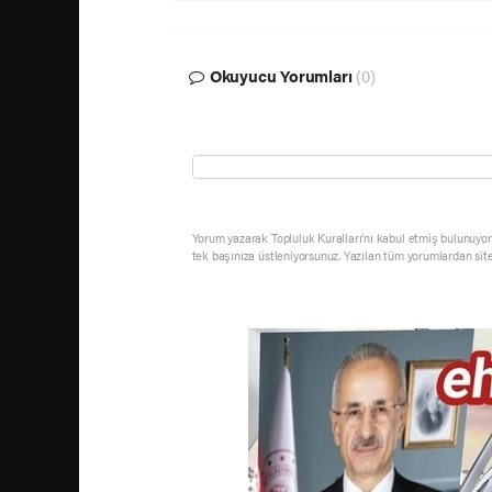
Okuyucu Yorumları
(0)
Yorum yazarak Topluluk Kuralları’nı kabul etmiş bulunuyor 
tek başınıza üstleniyorsunuz. Yazılan tüm yorumlardan sit