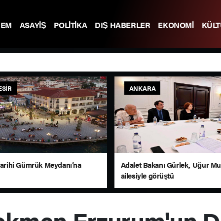
DEM
ASAYİŞ
POLİTİKA
DIŞ HABERLER
EKONOMİ
KÜL
ESIR
ANKARA
 tarihi Gümrük Meydanı’na
Adalet Bakanı Gürlek, Uğur M
ailesiyle görüştü
kmen Erzurum'un D