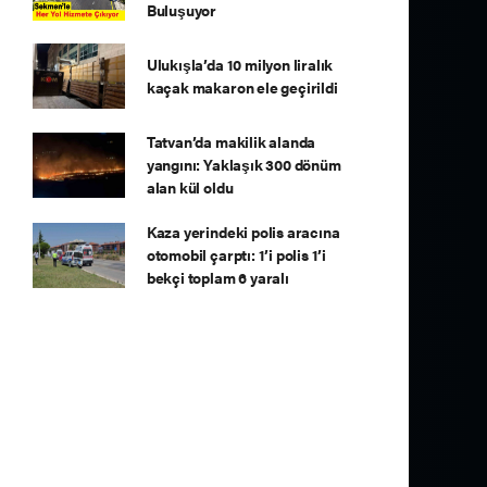
Buluşuyor
Ulukışla’da 10 milyon liralık
kaçak makaron ele geçirildi
Tatvan’da makilik alanda
yangını: Yaklaşık 300 dönüm
alan kül oldu
Kaza yerindeki polis aracına
otomobil çarptı: 1’i polis 1’i
bekçi toplam 6 yaralı