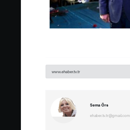
www.ehaber.tv.tr
Sema Örs
ehaber.tv.tr@gmail.com