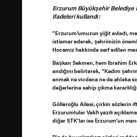
Erzurum Büyükşehir Belediye
ifadeleri kullandı:
“Erzurum’umuzun yiğit evladı, meda
istismar ederek, şehrimizin öne
Hocamız hakkında sarf edilen mesne
Başkan Sekmen, hem İbrahim Erka
andığını belirterek, “Kadim şehrimi
anmak ne vicdana ne de ahlaka sı
değerlerine sahip çıkma kararlılığ
Gölleroğlu Ailesi, çirkin sözlerin 
Erzurumlular Vakfı yazılı açıklama
diğer STK’lar ise Erzurum’un mane
Biz de bu yakışıksız sözleri redde