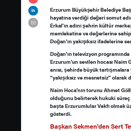
Erzurum Büyükşehir Belediye Baş
hayatına verdiği değeri somut adı
Erkal’ın adını şehrin kültür merk
memleketine ve değerlerine sahip 
Doğan’ın yakışıksız ifadelerine ser
Doğan’ın televizyon programında an
Erzurum’un sevilen hocası Naim Gö
anısı, şehirde büyük tartışmalara
“yakışıksız ve mesnetsiz” olarak d
Naim Hoca’nın torunu Ahmet Gölle
olduğunu belirterek hukuki süreç 
başta Erzurumlular Vakfı olmak ü
gösterdi.
Başkan Sekmen'den Sert Te