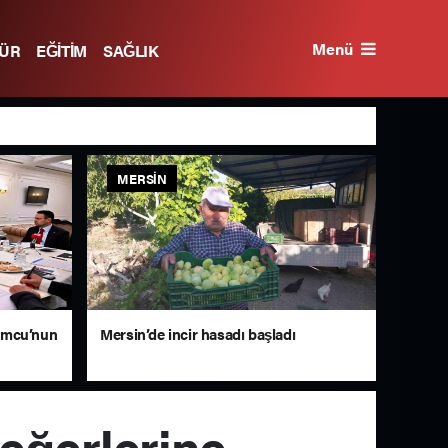
Menü
TÜR
EĞİTİM
SAĞLIK
MERSIN
umcu’nun
Mersin’de incir hasadı başladı
eğerlerine