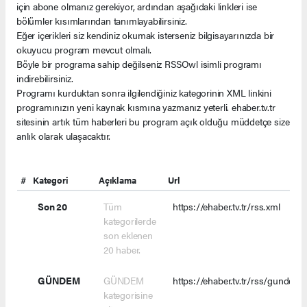
için abone olmanız gerekiyor, ardından aşağıdaki linkleri ise
bölümler kısımlarından tanımlayabilirsiniz.
Eğer içerikleri siz kendiniz okumak isterseniz bilgisayarınızda bir
okuyucu program mevcut olmalı.
Böyle bir programa sahip değilseniz RSSOwl isimli programı
indirebilirsiniz.
Programı kurduktan sonra ilgilendiğiniz kategorinin XML linkini
programınızın yeni kaynak kısmına yazmanız yeterli. ehaber.tv.tr
sitesinin artık tüm haberleri bu program açık olduğu müddetçe size
anlık olarak ulaşacaktır.
#
Kategori
Açıklama
Url
Son 20
Tüm
https://ehaber.tv.tr/rss.xml
kategorilerde
son eklenen
20 haber.
GÜNDEM
GÜNDEM
https://ehaber.tv.tr/rss/gundem.
kategorisine