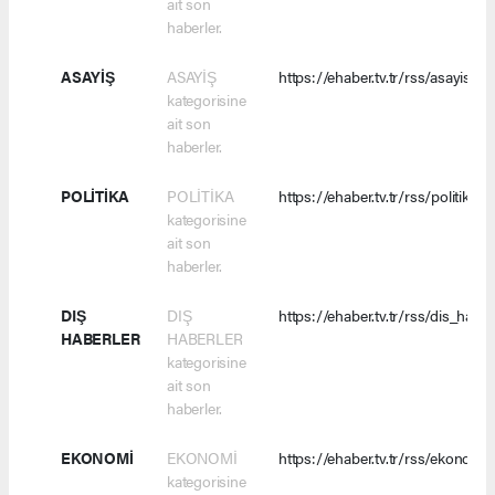
ait son
haberler.
ASAYİŞ
ASAYİŞ
https://ehaber.tv.tr/rss/asayis.xm
kategorisine
ait son
haberler.
POLİTİKA
POLİTİKA
https://ehaber.tv.tr/rss/politika.x
kategorisine
ait son
haberler.
DIŞ
DIŞ
https://ehaber.tv.tr/rss/dis_haber
HABERLER
HABERLER
kategorisine
ait son
haberler.
EKONOMİ
EKONOMİ
https://ehaber.tv.tr/rss/ekonomi.
kategorisine