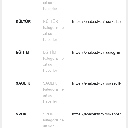
ait son
haberler.
KÜLTÜR
KÜLTÜR
https://ehaber.tv.tr/rss/kultur.xml
kategorisine
ait son
haberler.
EĞİTİM
EĞİTİM
https://ehaber.tv.tr/rss/egitim.xm
kategorisine
ait son
haberler.
SAĞLIK
SAĞLIK
https://ehaber.tv.tr/rss/saglik.xm
kategorisine
ait son
haberler.
SPOR
SPOR
https://ehaber.tv.tr/rss/spor.xml
kategorisine
ait son