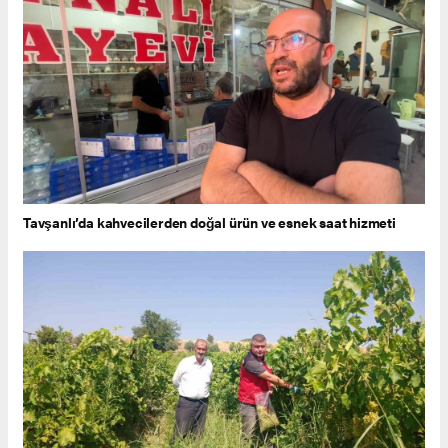
Tavşanlı’da kahvecilerden doğal ürün ve esnek saat hizmeti