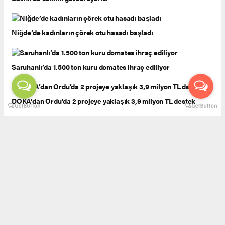
Niğde’de kadınların çörek otu hasadı başladı
Saruhanlı’da 1.500 ton kuru domates ihraç ediliyor
DOKA’dan Ordu’da 2 projeye yaklaşık 3,9 milyon TL destek
Sadıkoğlu: "Kura fazlası işyerlerinin satışı, kirada olan ve
konteynerde mücadele eden işletmelere olmalı"
‘Yeşil altın’ fındıkta ilk hasat başladı