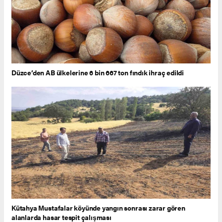
Düzce’den AB ülkelerine 6 bin 667 ton fındık ihraç edildi
Kütahya Mustafalar köyünde yangın sonrası zarar gören
alanlarda hasar tespit çalışması