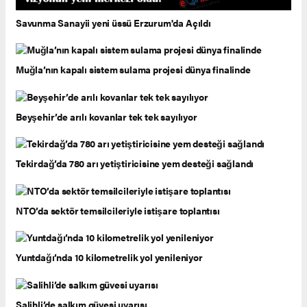
Savunma Sanayii yeni üssü Erzurum'da Açıldı
Muğla’nın kapalı sistem sulama projesi dünya finalinde
Beyşehir’de arılı kovanlar tek tek sayılıyor
Tekirdağ’da 780 arı yetiştiricisine yem desteği sağlandı
NTO’da sektör temsilcileriyle istişare toplantısı
Yuntdağı’nda 10 kilometrelik yol yenileniyor
Salihli’de salkım güvesi uyarısı