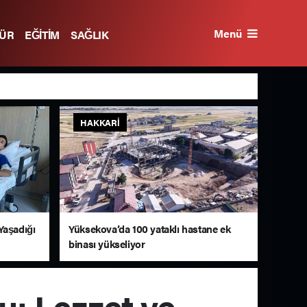
Menü
TÜR
EĞİTİM
SAĞLIK
HAKKARI
Yaşadığı
Yüksekova’da 100 yataklı hastane ek
binası yükseliyor
: Lezzet ve