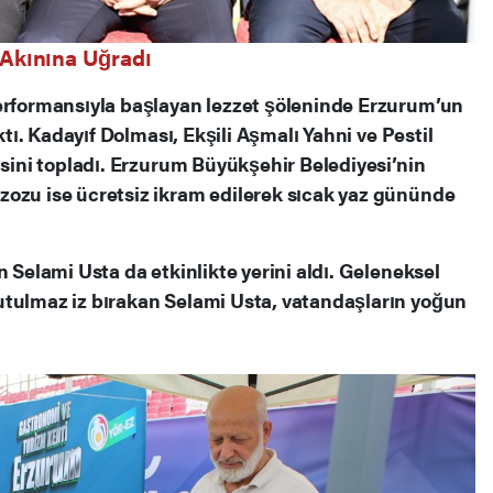
 Akınına Uğradı
performansıyla başlayan lezzet şöleninde Erzurum’un
ıktı. Kadayıf Dolması, Ekşili Aşmalı Yahni ve Pestil
isini topladı. Erzurum Büyükşehir Belediyesi’nin
zozu ise ücretsiz ikram edilerek sıcak yaz gününde
n Selami Usta da etkinlikte yerini aldı. Geleneksel
utulmaz iz bırakan Selami Usta, vatandaşların yoğun