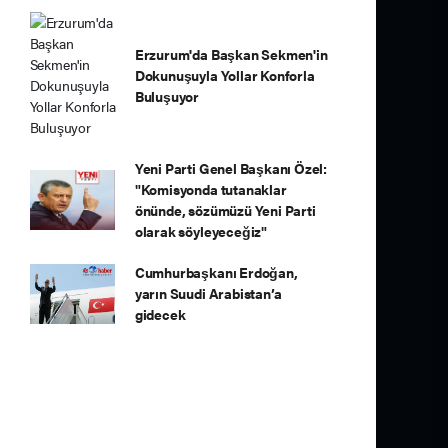
Erzurum'da Başkan Sekmen'in
Dokunuşuyla Yollar Konforla
Buluşuyor
Yeni Parti Genel Başkanı Özel:
"Komisyonda tutanaklar
önünde, sözümüzü Yeni Parti
olarak söyleyeceğiz"
Cumhurbaşkanı Erdoğan,
yarın Suudi Arabistan’a
gidecek