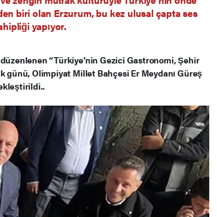
en biri olan Erzurum, bu kez ulusal çapta ses
hipliği yapıyor.
a düzenlenen “Türkiye’nin Gezici Gastronomi, Şehir
lk günü, Olimpiyat Millet Bahçesi Er Meydanı Güreş
leştirildi..