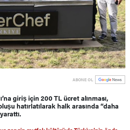
ABONE OL
’na giriş için 200 TL ücret alınması,
oluşu hatırlatılarak halk arasında “daha
yarattı.
i ve zengin mutfak kültürüyle Türkiye’nin önde