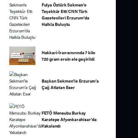
Fulya Öztürk Sekmen’e
Teşekkür Etti CNN Türk
Gazetecileri Erzurum’da
Halkla Buluştu
Hakkari-İran sınırında 7 kilo
720 gram eroin ele geçirildi
Başkan Sekmen’le Erzurum’a
Çağ Atlatan Eser
FETÖ Mensubu Burkay
Karatepe Afyonkarahisar’da
Yakalandı