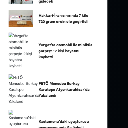
gidecek
Hakkari-İran sınırında 7 kilo
720 gram eroin ele geçirildi
Yozgat’ta otomobil ile minibüs
çarpıştı: 2 kişi hayatını
kaybetti
FETÖ Mensubu Burkay
Karatepe Afyonkarahisar’da
Yakalandı
Kastamonu’daki uyuşturucu
operasyonunda 5 şüpheli