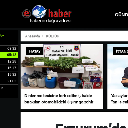
GÜN
SPOR
Anasayfa
KÜLTÜR
HATAY
İSTAN
Dinlenme tesisine terk edilmiş halde
Yaz aylar
bırakılan otomobildeki 3 şırınga zehir
"ani sıca
tacirini ele verdi
Erzurum’da