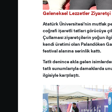
Geleneksel Lezzetler Ziyaretçi
Atatürk Üniversitesi’nin mutfak 
coğrafi işaretli tatları görücüye ç
Çullaması ziyaretçilerin yoğun ilg
kendi üretimi olan Palandöken Ga
festival alanına serinlik kattı.
Tatlı denince akla gelen isimlerde
tatlı sunumlarıyla damaklarda un
ilgisiyle karşılaştı.