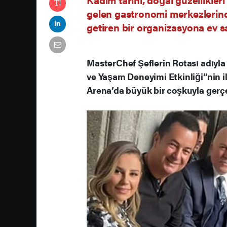
gelen gastronomi merkezlerind
getiren bir organizasyona ev sa
MasterChef Şeflerin Rotası adıyl
ve Yaşam Deneyimi Etkinliği”nin i
Arena’da büyük bir coşkuyla gerçek