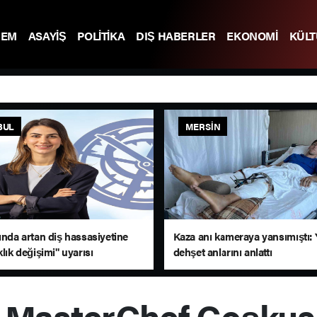
DEM
ASAYİŞ
POLİTİKA
DIŞ HABERLER
EKONOMİ
KÜL
BUL
MERSIN
ında artan diş hassasiyetine
Kaza anı kameraya yansımıştı: 
klık değişimi" uyarısı
dehşet anlarını anlattı
 MasterChef Coşkusu