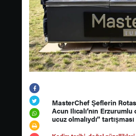
MasterChef Şeflerin Rotası
Acun Ilıcalı’nın Erzurumlu 
ucuz olmalıydı” tartışması 
Kadim tarihi, doğal güzellikler