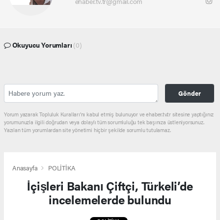
ehaber.tv.tr@gmail.com
Okuyucu Yorumları
(0)
Gönder
Yorum yazarak Topluluk Kuralları’nı kabul etmiş bulunuyor ve ehaber.tv.tr sitesine yaptığınız
yorumunuzla ilgili doğrudan veya dolaylı tüm sorumluluğu tek başınıza üstleniyorsunuz.
Yazılan tüm yorumlardan site yönetimi hiçbir şekilde sorumlu tutulamaz.
Anasayfa
POLİTİKA
İçişleri Bakanı Çiftçi, Türkeli’de
incelemelerde bulundu