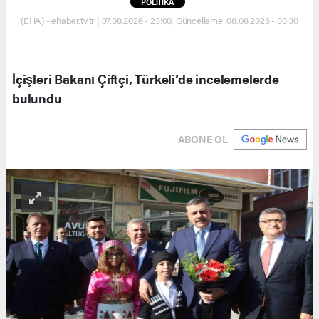
POLİTİKA
(EHA) - ehaber.tv.tr | 07.08.2026 - 23:00, Güncelleme: 08.08.2026 - 00:30
İçişleri Bakanı Çiftçi, Türkeli’de incelemelerde
bulundu
ABONE OL