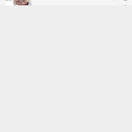
ehaber.tv.tr@gmail.com
Okuyucu Yorumları
(0)
Gönder
Yorum yazarak Topluluk Kuralları’nı kabul etmiş bulunuyor ve ehaber.tv.tr sitesine yaptığınız
yorumunuzla ilgili doğrudan veya dolaylı tüm sorumluluğu tek başınıza üstleniyorsunuz.
Yazılan tüm yorumlardan site yönetimi hiçbir şekilde sorumlu tutulamaz.
haber paketi
haber scripti
haber yazılımı
Tüm hakları saklı tutulmaktadır.Copyright 2026©
Haber Yazılımı:
Web Aksiyon ®