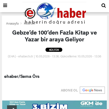
Anasayfa
KÜLTÜR
Gebze’de 100’den Fazla Kitap ve
Yazar bir araya Geliyor
KÜLTÜR
(EHA) - ehaber.tv.tr | 10.05.2026 - 13:36, Güncelleme: 10.05.2026 - 13:36
ehaber/Sema Örs
ABONE OL