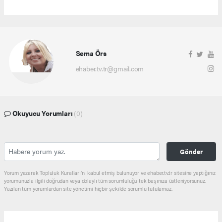
Sema Örs
ehaber.tv.tr@gmail.com
Okuyucu Yorumları
(0)
Gönder
Yorum yazarak Topluluk Kuralları’nı kabul etmiş bulunuyor ve ehaber.tv.tr sitesine yaptığınız
yorumunuzla ilgili doğrudan veya dolaylı tüm sorumluluğu tek başınıza üstleniyorsunuz.
Yazılan tüm yorumlardan site yönetimi hiçbir şekilde sorumlu tutulamaz.