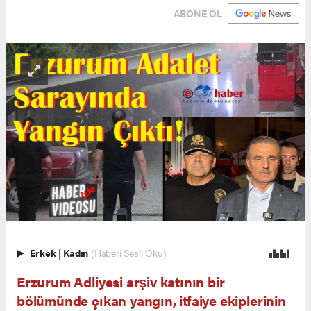
ABONE OL
Erkek
|
Kadın
(Haberi Sesli Oku)
Erzurum Adliyesi arşiv katının bir
bölümünde çıkan yangın, itfaiye ekiplerinin