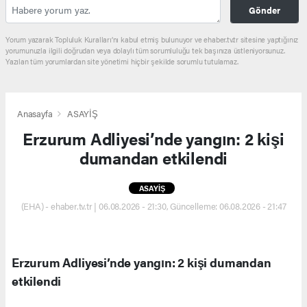
Gönder
Yorum yazarak Topluluk Kuralları’nı kabul etmiş bulunuyor ve ehaber.tv.tr sitesine yaptığınız
yorumunuzla ilgili doğrudan veya dolaylı tüm sorumluluğu tek başınıza üstleniyorsunuz.
Yazılan tüm yorumlardan site yönetimi hiçbir şekilde sorumlu tutulamaz.
Anasayfa
ASAYİŞ
Erzurum Adliyesi’nde yangın: 2 kişi
dumandan etkilendi
ASAYİŞ
(EHA) - ehaber.tv.tr | 06.08.2026 - 21:30, Güncelleme: 06.08.2026 - 21:47
Erzurum Adliyesi’nde yangın: 2 kişi dumandan
etkilendi