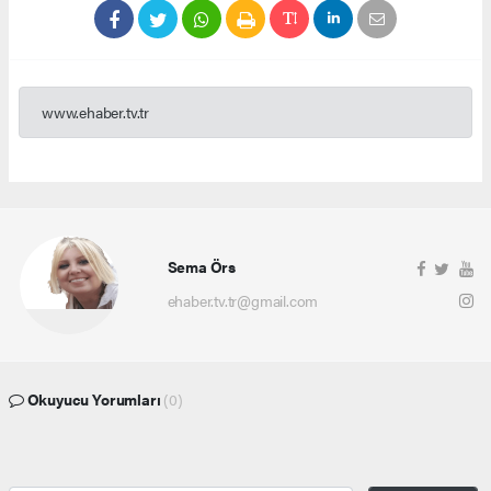
www.ehaber.tv.tr
Sema Örs
ehaber.tv.tr@gmail.com
Okuyucu Yorumları
(0)