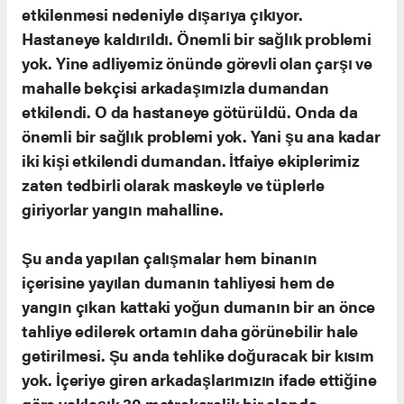
etkilenmesi nedeniyle dışarıya çıkıyor.
Hastaneye kaldırıldı. Önemli bir sağlık problemi
yok. Yine adliyemiz önünde görevli olan çarşı ve
mahalle bekçisi arkadaşımızla dumandan
etkilendi. O da hastaneye götürüldü. Onda da
önemli bir sağlık problemi yok. Yani şu ana kadar
iki kişi etkilendi dumandan. İtfaiye ekiplerimiz
zaten tedbirli olarak maskeyle ve tüplerle
giriyorlar yangın mahalline.
Şu anda yapılan çalışmalar hem binanın
içerisine yayılan dumanın tahliyesi hem de
yangın çıkan kattaki yoğun dumanın bir an önce
tahliye edilerek ortamın daha görünebilir hale
getirilmesi. Şu anda tehlike doğuracak bir kısım
yok. İçeriye giren arkadaşlarımızın ifade ettiğine
göre yaklaşık 30 metrekarelik bir alanda