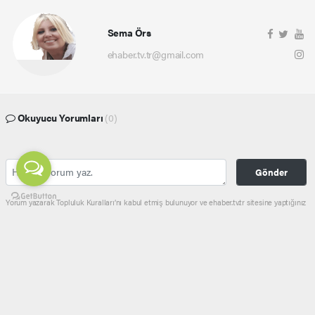
Sema Örs
ehaber.tv.tr@gmail.com
Okuyucu Yorumları
(0)
Gönder
Yorum yazarak Topluluk Kuralları’nı kabul etmiş bulunuyor ve ehaber.tv.tr sitesine yaptığınız
yorumunuzla ilgili doğrudan veya dolaylı tüm sorumluluğu tek başınıza üstleniyorsunuz.
Yazılan tüm yorumlardan site yönetimi hiçbir şekilde sorumlu tutulamaz.
haber paketi
haber scripti
haber yazılımı