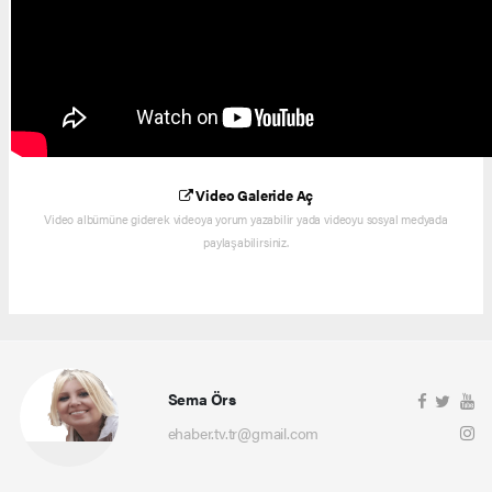
Video Galeride Aç
Video albümüne giderek videoya yorum yazabilir yada videoyu sosyal medyada
paylaşabilirsiniz.
Sema Örs
ehaber.tv.tr@gmail.com