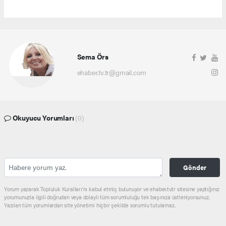
Sema Örs
ehaber.tv.tr@gmail.com
Okuyucu Yorumları
(0)
Gönder
Yorum yazarak Topluluk Kuralları’nı kabul etmiş bulunuyor ve ehaber.tv.tr sitesine yaptığınız
yorumunuzla ilgili doğrudan veya dolaylı tüm sorumluluğu tek başınıza üstleniyorsunuz.
Yazılan tüm yorumlardan site yönetimi hiçbir şekilde sorumlu tutulamaz.