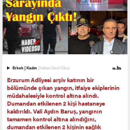
Erkek
|
Kadın
(Haberi Sesli Oku)
Erzurum Adliyesi arşiv katının bir
bölümünde çıkan yangın, itfaiye ekiplerinin
müdahalesiyle kontrol altına alındı.
Dumandan etkilenen 2 kişi hastaneye
kaldırıldı. Vali Aydın Baruş, yangının
tamamen kontrol altına alındığını,
dumandan etkilenen 2 kişinin sağlık