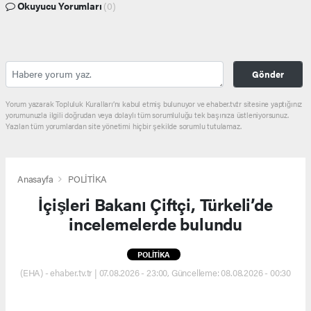
Okuyucu Yorumları
(0)
Gönder
Yorum yazarak Topluluk Kuralları’nı kabul etmiş bulunuyor ve ehaber.tv.tr sitesine yaptığınız
yorumunuzla ilgili doğrudan veya dolaylı tüm sorumluluğu tek başınıza üstleniyorsunuz.
Yazılan tüm yorumlardan site yönetimi hiçbir şekilde sorumlu tutulamaz.
Anasayfa
POLİTİKA
İçişleri Bakanı Çiftçi, Türkeli’de
incelemelerde bulundu
POLİTİKA
(EHA) - ehaber.tv.tr | 07.08.2026 - 23:00, Güncelleme: 08.08.2026 - 00:30