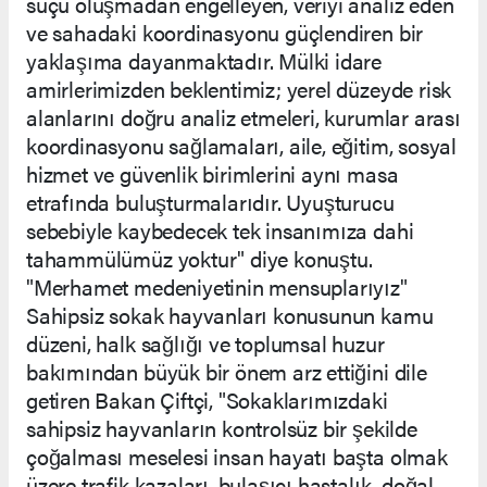
suçu oluşmadan engelleyen, veriyi analiz eden
ve sahadaki koordinasyonu güçlendiren bir
yaklaşıma dayanmaktadır. Mülki idare
amirlerimizden beklentimiz; yerel düzeyde risk
alanlarını doğru analiz etmeleri, kurumlar arası
koordinasyonu sağlamaları, aile, eğitim, sosyal
hizmet ve güvenlik birimlerini aynı masa
etrafında buluşturmalarıdır. Uyuşturucu
sebebiyle kaybedecek tek insanımıza dahi
tahammülümüz yoktur" diye konuştu.
"Merhamet medeniyetinin mensuplarıyız"
Sahipsiz sokak hayvanları konusunun kamu
düzeni, halk sağlığı ve toplumsal huzur
bakımından büyük bir önem arz ettiğini dile
getiren Bakan Çiftçi, "Sokaklarımızdaki
sahipsiz hayvanların kontrolsüz bir şekilde
çoğalması meselesi insan hayatı başta olmak
üzere trafik kazaları, bulaşıcı hastalık, doğal