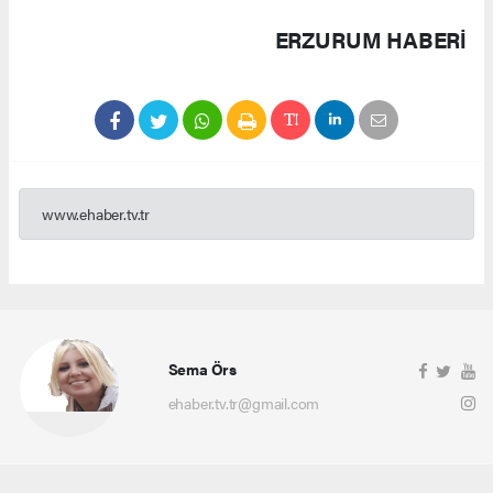
ERZURUM HABERİ
www.ehaber.tv.tr
Sema Örs
ehaber.tv.tr@gmail.com