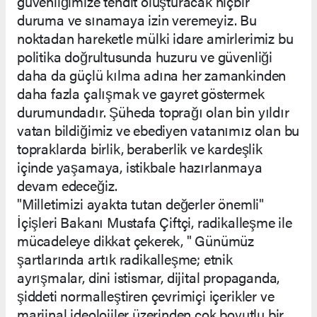
güvenliğimize tehdit oluşturacak hiçbir
duruma ve sınamaya izin veremeyiz. Bu
noktadan hareketle mülki idare amirlerimiz bu
politika doğrultusunda huzuru ve güvenliği
daha da güçlü kılma adına her zamankinden
daha fazla çalışmak ve gayret göstermek
durumundadır. Şüheda toprağı olan bin yıldır
vatan bildiğimiz ve ebediyen vatanımız olan bu
topraklarda birlik, beraberlik ve kardeşlik
içinde yaşamaya, istikbale hazırlanmaya
devam edeceğiz.
"Milletimizi ayakta tutan değerler önemli"
İçişleri Bakanı Mustafa Çiftçi, radikalleşme ile
mücadeleye dikkat çekerek, " Günümüz
şartlarında artık radikalleşme; etnik
ayrışmalar, dini istismar, dijital propaganda,
şiddeti normalleştiren çevrimiçi içerikler ve
marjinal ideolojiler üzerinden çok boyutlu bir