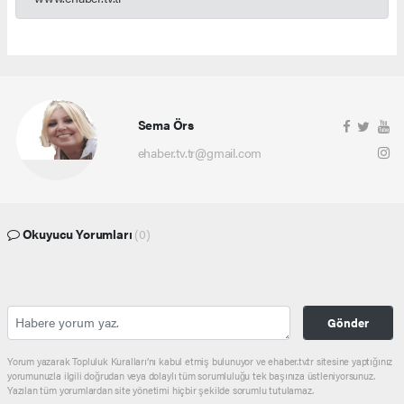
Sema Örs
ehaber.tv.tr@gmail.com
Okuyucu Yorumları
(0)
Gönder
Yorum yazarak Topluluk Kuralları’nı kabul etmiş bulunuyor ve ehaber.tv.tr sitesine yaptığınız
yorumunuzla ilgili doğrudan veya dolaylı tüm sorumluluğu tek başınıza üstleniyorsunuz.
Yazılan tüm yorumlardan site yönetimi hiçbir şekilde sorumlu tutulamaz.