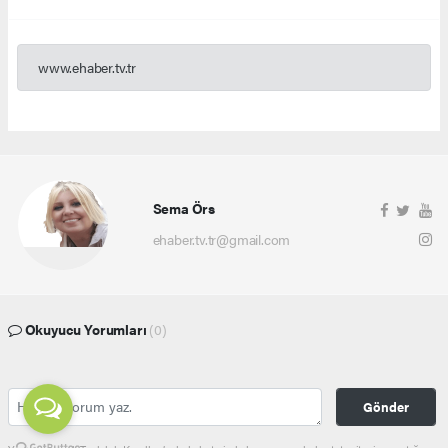
www.ehaber.tv.tr
Sema Örs
ehaber.tv.tr@gmail.com
Okuyucu Yorumları
(0)
Gönder