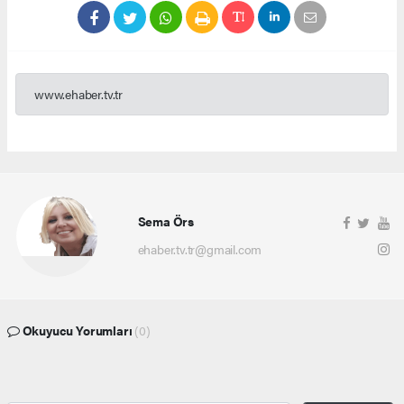
www.ehaber.tv.tr
Sema Örs
ehaber.tv.tr@gmail.com
Okuyucu Yorumları
(0)