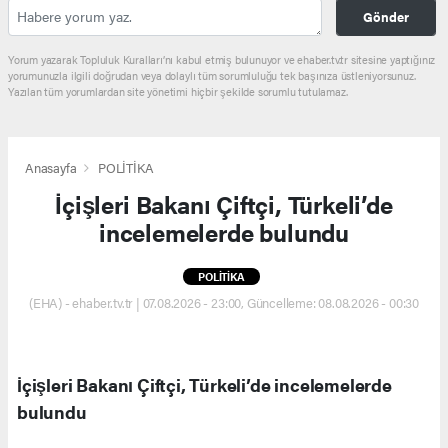
Gönder
Yorum yazarak Topluluk Kuralları’nı kabul etmiş bulunuyor ve ehaber.tv.tr sitesine yaptığınız
yorumunuzla ilgili doğrudan veya dolaylı tüm sorumluluğu tek başınıza üstleniyorsunuz.
Yazılan tüm yorumlardan site yönetimi hiçbir şekilde sorumlu tutulamaz.
Anasayfa
POLİTİKA
İçişleri Bakanı Çiftçi, Türkeli’de
incelemelerde bulundu
POLİTİKA
(EHA) - ehaber.tv.tr | 07.08.2026 - 23:00, Güncelleme: 08.08.2026 - 00:30
İçişleri Bakanı Çiftçi, Türkeli’de incelemelerde
bulundu