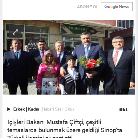
ABONE OL
Erkek
|
Kadın
(Haberi Sesli Oku)
İçişleri Bakanı Mustafa Çiftçi, çeşitli
temaslarda bulunmak üzere geldiği Sinop’ta
Türkeli ilçesini ziyaret etti.