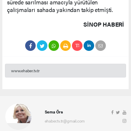
sürede sarılması amacıyla yürütülen
çalışmaları sahada yakından takip etmişti.
SINOP HABERİ
www.ehaber.tv.tr
Sema Örs
ehaber.tv.tr@gmail.com