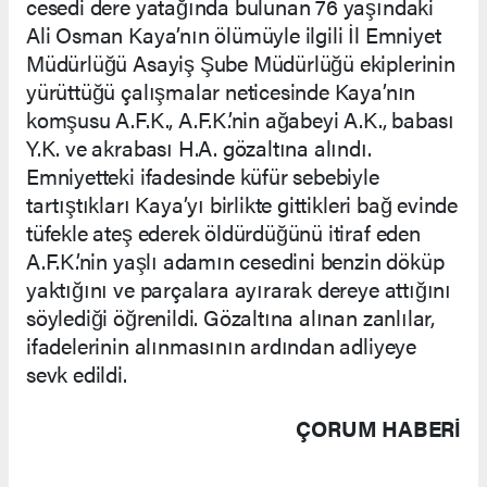
cesedi dere yatağında bulunan 76 yaşındaki
Ali Osman Kaya’nın ölümüyle ilgili İl Emniyet
Müdürlüğü Asayiş Şube Müdürlüğü ekiplerinin
yürüttüğü çalışmalar neticesinde Kaya’nın
komşusu A.F.K., A.F.K.’nin ağabeyi A.K., babası
Y.K. ve akrabası H.A. gözaltına alındı.
Emniyetteki ifadesinde küfür sebebiyle
tartıştıkları Kaya’yı birlikte gittikleri bağ evinde
tüfekle ateş ederek öldürdüğünü itiraf eden
A.F.K.’nin yaşlı adamın cesedini benzin döküp
yaktığını ve parçalara ayırarak dereye attığını
söylediği öğrenildi. Gözaltına alınan zanlılar,
ifadelerinin alınmasının ardından adliyeye
sevk edildi.
ÇORUM HABERİ