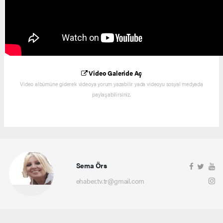
Video Galeride Aç
Video albümüne giderek videoya yorum yazabilir yada videoyu sosyal medyada
paylaşabilirsiniz.
Sema Örs
ehaber.tv.tr@gmail.com