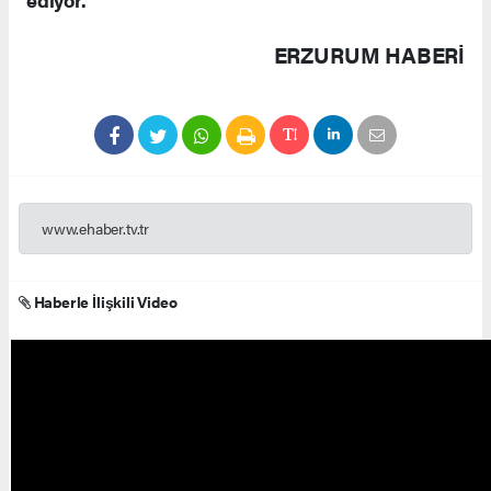
ERZURUM HABERİ
www.ehaber.tv.tr
Haberle İlişkili Video