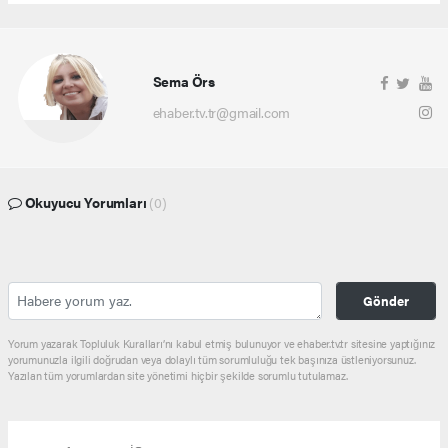
Sema Örs
ehaber.tv.tr@gmail.com
Okuyucu Yorumları
(0)
Gönder
Yorum yazarak Topluluk Kuralları’nı kabul etmiş bulunuyor ve ehaber.tv.tr sitesine yaptığınız
yorumunuzla ilgili doğrudan veya dolaylı tüm sorumluluğu tek başınıza üstleniyorsunuz.
Yazılan tüm yorumlardan site yönetimi hiçbir şekilde sorumlu tutulamaz.