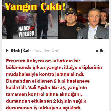
Erkek
|
Kadın
(Haberi Sesli Oku)
Erzurum Adliyesi arşiv katının bir
bölümünde çıkan yangın, itfaiye ekiplerinin
müdahalesiyle kontrol altına alındı.
Dumandan etkilenen 2 kişi hastaneye
kaldırıldı. Vali Aydın Baruş, yangının
tamamen kontrol altına alındığını,
dumandan etkilenen 2 kişinin sağlık
durumunun iyi olduğunu açıkladı.