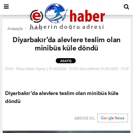
Anasayfa
ASAYİŞ
Diyarbakır’da alevlere teslim olan
minibüs küle döndü
ASAYİŞ
(İHA) - İhlas Haber Ajansı | 01.06.2026 - 21:30, Güncelleme: 01.06.2026 - 21:19
Diyarbakır’da alevlere teslim olan minibüs küle
döndü
ABONE OL