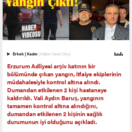
Erkek
|
Kadın
(Haberi Sesli Oku)
Erzurum Adliyesi arşiv katının bir
bölümünde çıkan yangın, itfaiye ekiplerinin
müdahalesiyle kontrol altına alındı.
Dumandan etkilenen 2 kişi hastaneye
kaldırıldı. Vali Aydın Baruş, yangının
tamamen kontrol altına alındığını,
dumandan etkilenen 2 kişinin sağlık
durumunun iyi olduğunu açıkladı.