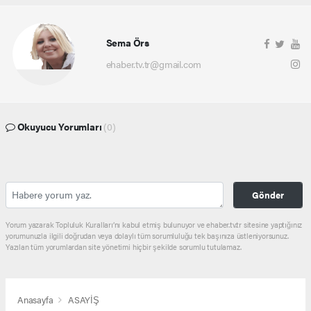
Sema Örs
ehaber.tv.tr@gmail.com
Okuyucu Yorumları
(0)
Gönder
Yorum yazarak Topluluk Kuralları’nı kabul etmiş bulunuyor ve ehaber.tv.tr sitesine yaptığınız
yorumunuzla ilgili doğrudan veya dolaylı tüm sorumluluğu tek başınıza üstleniyorsunuz.
Yazılan tüm yorumlardan site yönetimi hiçbir şekilde sorumlu tutulamaz.
Anasayfa
ASAYİŞ