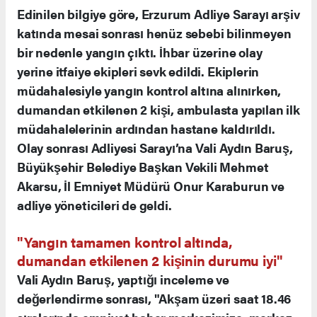
Edinilen bilgiye göre, Erzurum Adliye Sarayı arşiv
katında mesai sonrası henüz sebebi bilinmeyen
bir nedenle yangın çıktı. İhbar üzerine olay
yerine itfaiye ekipleri sevk edildi. Ekiplerin
müdahalesiyle yangın kontrol altına alınırken,
dumandan etkilenen 2 kişi, ambulasta yapılan ilk
müdahalelerinin ardından hastane kaldırıldı.
Olay sonrası Adliyesi Sarayı’na Vali Aydın Baruş,
Büyükşehir Belediye Başkan Vekili Mehmet
Akarsu, İl Emniyet Müdürü Onur Karaburun ve
adliye yöneticileri de geldi.
"Yangın tamamen kontrol altında,
dumandan etkilenen 2 kişinin durumu iyi"
Vali Aydın Baruş, yaptığı inceleme ve
değerlendirme sonrası, "Akşam üzeri saat 18.46