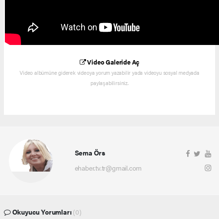
Video Galeride Aç
Video albümüne giderek videoya yorum yazabilir yada videoyu sosyal medyada
paylaşabilirsiniz.
Sema Örs
ehaber.tv.tr@gmail.com
Okuyucu Yorumları
(0)