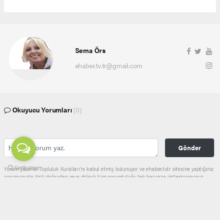
Sema Örs
ehaber.tv.tr@gmail.com
Okuyucu Yorumları
(0)
Gönder
Yorum yazarak Topluluk Kuralları’nı kabul etmiş bulunuyor ve ehaber.tv.tr sitesine yaptığınız
yorumunuzla ilgili doğrudan veya dolaylı tüm sorumluluğu tek başınıza üstleniyorsunuz.
Yazılan tüm yorumlardan site yönetimi hiçbir şekilde sorumlu tutulamaz.