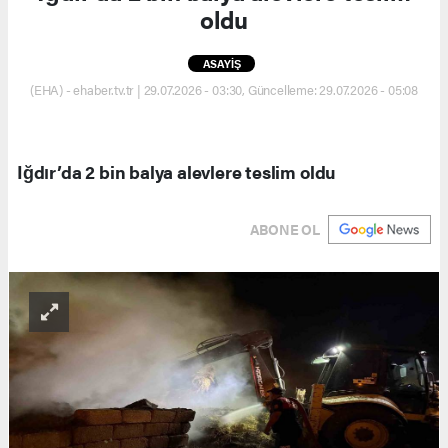
oldu
ASAYİŞ
(EHA) - ehaber.tv.tr | 29.07.2026 - 03:30, Güncelleme: 29.07.2026 - 05:08
Iğdır’da 2 bin balya alevlere teslim oldu
ABONE OL