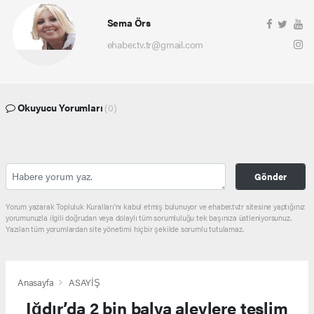
Sema Örs
ehaber.tv.tr@gmail.com
Okuyucu Yorumları
(0)
Gönder
Yorum yazarak Topluluk Kuralları’nı kabul etmiş bulunuyor ve ehaber.tv.tr sitesine yaptığınız
yorumunuzla ilgili doğrudan veya dolaylı tüm sorumluluğu tek başınıza üstleniyorsunuz.
Yazılan tüm yorumlardan site yönetimi hiçbir şekilde sorumlu tutulamaz.
Anasayfa
ASAYİŞ
Iğdır’da 2 bin balya alevlere teslim