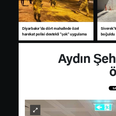
Diyarbakır’da dört mahallede özel
Siverek’t
harekat polisi destekli "şok" uygulama
boğuldu
Aydın Şeh
ö
SA