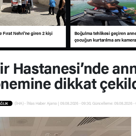
e Fırat Nehri’ne giren 2 kişi
Boğulma tehlikesi geçiren anne
çocuğun kurtarılma anı kamer
ir Hastanesi’nde an
nemine dikkat çekil
(İHA) - İhlas Haber Ajansı | 09.08.2026 - 09:30, Güncelleme: 09.08.2026 -
ĞLIK