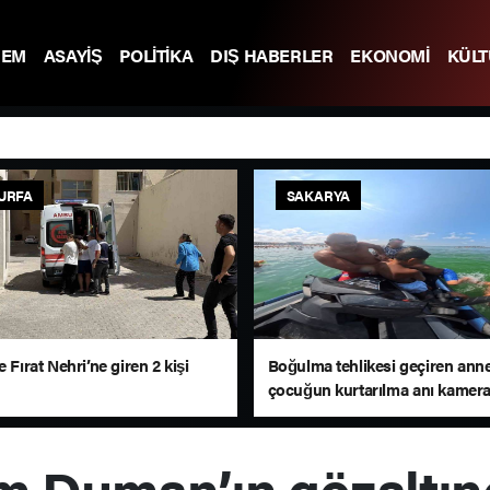
DEM
ASAYİŞ
POLİTİKA
DIŞ HABERLER
EKONOMİ
KÜL
URFA
SAKARYA
e Fırat Nehri’ne giren 2 kişi
Boğulma tehlikesi geçiren anne
çocuğun kurtarılma anı kamer
 Duman’ın gözaltınd