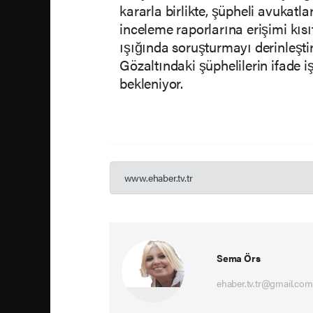
kararla birlikte, şüpheli avukatlar
inceleme raporlarına erişimi kısı
ışığında soruşturmayı derinleştir
Gözaltındaki şüphelilerin ifade i
bekleniyor.
www.ehaber.tv.tr
Sema Örs
ehaber.tv.tr@gmail.com