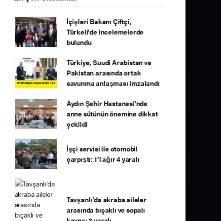
İçişleri Bakanı Çiftçi,
Türkeli’de incelemelerde
bulundu
Türkiye, Suudi Arabistan ve
Pakistan arasında ortak
savunma anlaşması imzalandı
Aydın Şehir Hastanesi’nde
anne sütünün önemine dikkat
çekildi
İşçi servisi ile otomobil
çarpıştı: 1’i ağır 4 yaralı
Tavşanlı’da akraba aileler
arasında bıçaklı ve sopalı
kavga: 2 yaralı