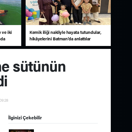
 ve iki
Kemik iliği nakliyle hayata tutundular,
ada
hikâyelerini Batman’da anlattılar
ne sütünün
di
 09:28
İlginizi Çekebilir