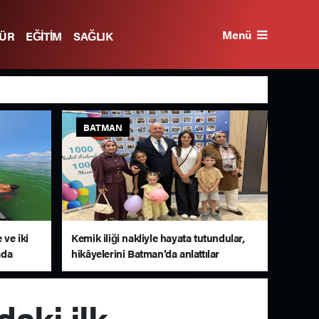
Menü
TÜR
EĞİTİM
SAĞLIK
BATMAN
 ve iki
Kemik iliği nakliyle hayata tutundular,
ada
hikâyelerini Batman’da anlattılar
aki ilk