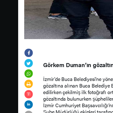
Görkem Duman’ın gözaltınd
İzmir’de Buca Belediyesi’ne yöne
gözaltına alınan Buca Belediye
edilirken çekilmiş ilk fotoğrafı
gözaltında bulunurken şüpheliler i
İzmir Cumhuriyet Başsavcılığı’
Şube Müdürlüğü ekipleri tarafın