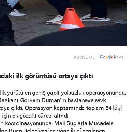
ABONE OL
aki ilk görüntüsü ortaya çıktı
lik yürütülen geniş çaplı yolsuzluk operasyonunda,
 Başkanı Görkem Duman’ın hastaneye sevk
 ortaya çıktı. Operasyon kapsamında toplam 54 kişi
çin ek gözaltı süresi alındı.
nın koordinasyonunda, Mali Suçlarla Mücadele
dan Buca Belediyesi’ne yönelik düzenlenen