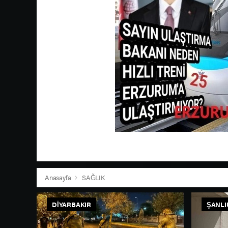
Anasayfa
SAĞLIK
DIYARBAKIR
ŞANLI