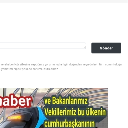
Gönder
ve ehaber.tv.tr sitesine yaptığınız yorumunuzla ilgili doğrudan veya dolaylı tüm sorumluluğu
e yönetimi hiçbir şekilde sorumlu tutulamaz.