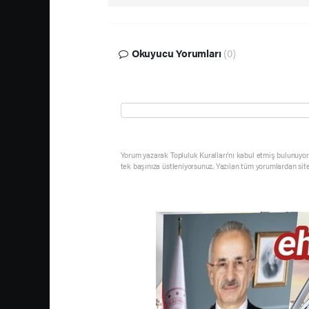
Okuyucu Yorumları
(0)
Yorum yazarak Topluluk Kuralları’nı kabul etmiş bulunuyor 
tek başınıza üstleniyorsunuz. Yazılan tüm yorumlardan sit