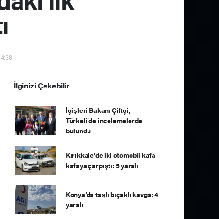
ı
14:38
İlginizi Çekebilir
İçişleri Bakanı Çiftçi,
Türkeli’de incelemelerde
bulundu
Kırıkkale’de iki otomobil kafa
kafaya çarpıştı: 5 yaralı
Konya’da taşlı bıçaklı kavga: 4
yaralı