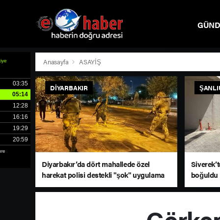
GÜN
SPOR
Anasayfa
ASAYİŞ
DIYARBAKIR
ŞANLI
Diyarbakır’da dört mahallede özel
Siverek’t
harekat polisi destekli "şok" uygulama
boğuldu
Görkem