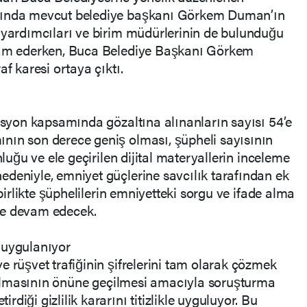
arında mevcut belediye başkanı Görkem Duman’ın
 yardımcıları ve birim müdürlerinin de bulunduğu
evam ederken, Buca Belediye Başkanı Görkem
af karesi ortaya çıktı.
rasyon kapsamında gözaltına alınanların sayısı 54’e
nın son derece geniş olması, şüpheli sayısının
nluğu ve ele geçirilen dijital materyallerin inceleme
deniyle, emniyet güçlerine savcılık tarafından ek
 birlikte şüphelilerin emniyetteki sorgu ve ifade alma
de devam edecek.
le uygulanıyor
e rüşvet trafiğinin şifrelerini tam olarak çözmek
artılmasının önüne geçilmesi amacıyla soruşturma
diği gizlilik kararını titizlikle uyguluyor. Bu