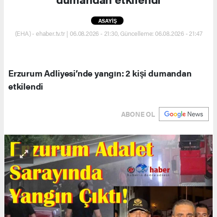
ASAYİŞ
(EHA) - ehaber.tv.tr | 06.08.2026 - 21:30, Güncelleme: 06.08.2026 - 21:47
Erzurum Adliyesi’nde yangın: 2 kişi dumandan
etkilendi
ABONE OL