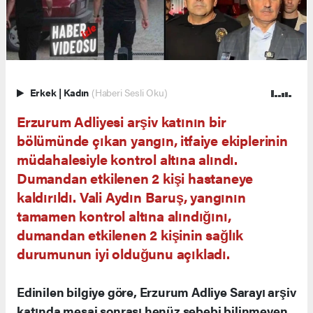
Erkek
|
Kadın
(Haberi Sesli Oku)
Erzurum Adliyesi arşiv katının bir
bölümünde çıkan yangın, itfaiye ekiplerinin
müdahalesiyle kontrol altına alındı.
Dumandan etkilenen 2 kişi hastaneye
kaldırıldı. Vali Aydın Baruş, yangının
tamamen kontrol altına alındığını,
dumandan etkilenen 2 kişinin sağlık
durumunun iyi olduğunu açıkladı.
Edinilen bilgiye göre, Erzurum Adliye Sarayı arşiv
katında mesai sonrası henüz sebebi bilinmeyen