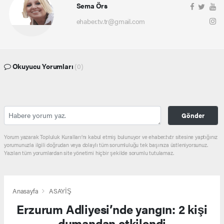
Sema Örs
ehaber.tv.tr@gmail.com
Okuyucu Yorumları
(0)
Gönder
Yorum yazarak Topluluk Kuralları’nı kabul etmiş bulunuyor ve ehaber.tv.tr sitesine yaptığınız
yorumunuzla ilgili doğrudan veya dolaylı tüm sorumluluğu tek başınıza üstleniyorsunuz.
Yazılan tüm yorumlardan site yönetimi hiçbir şekilde sorumlu tutulamaz.
Anasayfa
ASAYİŞ
Erzurum Adliyesi’nde yangın: 2 kişi
dumandan etkilendi