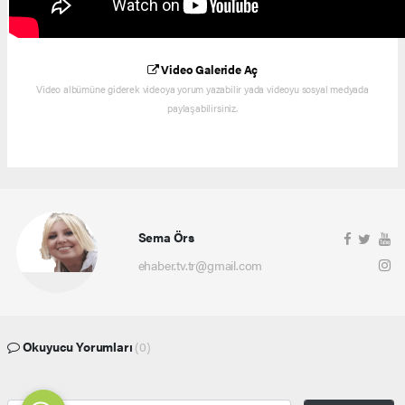
Video Galeride Aç
Video albümüne giderek videoya yorum yazabilir yada videoyu sosyal medyada
paylaşabilirsiniz.
Sema Örs
ehaber.tv.tr@gmail.com
Okuyucu Yorumları
(0)