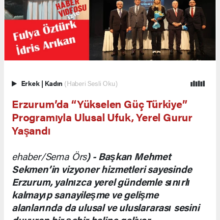
Erkek
|
Kadın
(Haberi Sesli Oku)
Erzurum’da “Yükselen Güç Türkiye”
Programıyla Ulusal Ufuk, Yerel Gurur
Yaşandı
ehaber/Sema Örs
) - Başkan Mehmet
Sekmen’in vizyoner hizmetleri sayesinde
Erzurum, yalnızca yerel gündemle sınırlı
kalmayıp sanayileşme ve gelişme
alanlarında da ulusal ve uluslararası sesini
duyuran bir şehir haline geliyor..