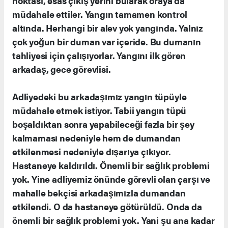
noktası, esas çıkış yerini bularak oraya da
müdahale ettiler. Yangın tamamen kontrol
altında. Herhangi bir alev yok yangında. Yalnız
çok yoğun bir duman var içeride. Bu dumanın
tahliyesi için çalışıyorlar. Yangını ilk gören
arkadaş, gece görevlisi.
Adliyedeki bu arkadaşımız yangın tüpüyle
müdahale etmek istiyor. Tabii yangın tüpü
boşaldıktan sonra yapabileceği fazla bir şey
kalmaması nedeniyle hem de dumandan
etkilenmesi nedeniyle dışarıya çıkıyor.
Hastaneye kaldırıldı. Önemli bir sağlık problemi
yok. Yine adliyemiz önünde görevli olan çarşı ve
mahalle bekçisi arkadaşımızla dumandan
etkilendi. O da hastaneye götürüldü. Onda da
önemli bir sağlık problemi yok. Yani şu ana kadar