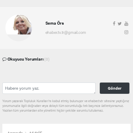
Sema Örs
ehaber.tv.tr@gmail.com
Okuyucu Yorumları
(0)
Gönder
Yorum yazarak Topluluk Kuralları’nı kabul etmiş bulunuyor ve ehaber.tv.tr sitesine yaptığınız
yorumunuzla ilgili doğrudan veya dolaylı tüm sorumluluğu tek başınıza üstleniyorsunuz.
Yazılan tüm yorumlardan site yönetimi hiçbir şekilde sorumlu tutulamaz.
Anasayfa
ASAYİŞ