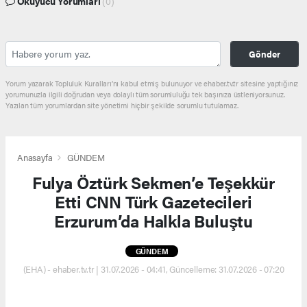
Okuyucu Yorumları
(0)
Gönder
Yorum yazarak Topluluk Kuralları’nı kabul etmiş bulunuyor ve ehaber.tv.tr sitesine yaptığınız
yorumunuzla ilgili doğrudan veya dolaylı tüm sorumluluğu tek başınıza üstleniyorsunuz.
Yazılan tüm yorumlardan site yönetimi hiçbir şekilde sorumlu tutulamaz.
Anasayfa
GÜNDEM
Fulya Öztürk Sekmen’e Teşekkür
Etti CNN Türk Gazetecileri
Erzurum’da Halkla Buluştu
GÜNDEM
(EHA) - ehaber.tv.tr | 31.07.2026 - 04:41, Güncelleme: 31.07.2026 - 07:20