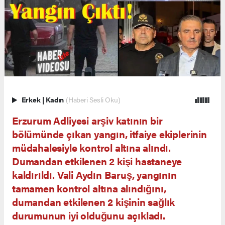
Erkek
|
Kadın
(Haberi Sesli Oku)
Erzurum Adliyesi arşiv katının bir
bölümünde çıkan yangın, itfaiye ekiplerinin
müdahalesiyle kontrol altına alındı.
Dumandan etkilenen 2 kişi hastaneye
kaldırıldı. Vali Aydın Baruş, yangının
tamamen kontrol altına alındığını,
dumandan etkilenen 2 kişinin sağlık
durumunun iyi olduğunu açıkladı.