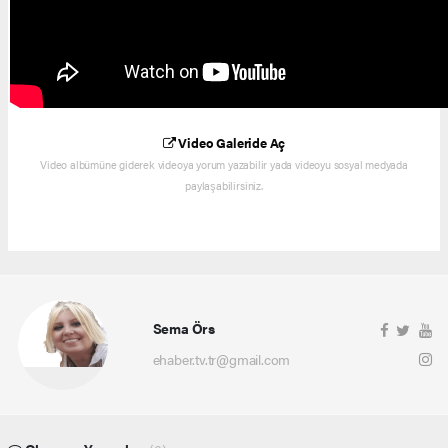
Video Galeride Aç
Video albümüne giderek videoya yorum yazabilir yada videoyu sosyal medyada
paylaşabilirsiniz.
Sema Örs
ehaber.tv.tr@gmail.com