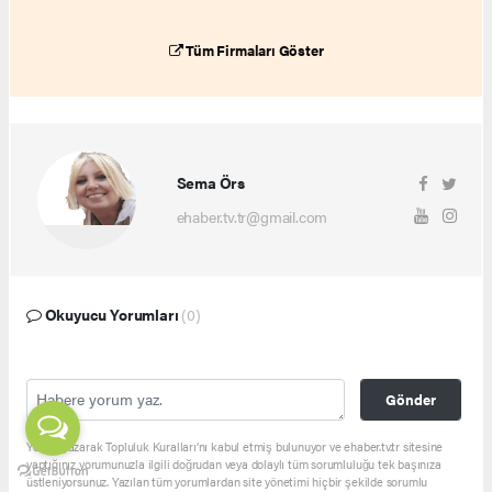
Tüm Firmaları Göster
Sema Örs
ehaber.tv.tr@gmail.com
Okuyucu Yorumları
(0)
Gönder
Yorum yazarak Topluluk Kuralları’nı kabul etmiş bulunuyor ve ehaber.tv.tr sitesine
yaptığınız yorumunuzla ilgili doğrudan veya dolaylı tüm sorumluluğu tek başınıza
üstleniyorsunuz. Yazılan tüm yorumlardan site yönetimi hiçbir şekilde sorumlu