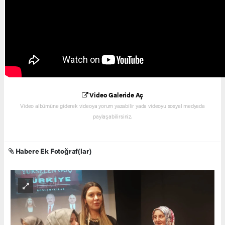
Video Galeride Aç
Video albümüne giderek videoya yorum yazabilir yada videoyu sosyal medyada
paylaşabilirsiniz.
Habere Ek Fotoğraf(lar)