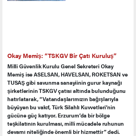
rakamlar da ihracatta %40’lara varan büyümeyi
şehirlerimizin bu
gösteriyor. Erzurum gibi
ekosisteme katılması, teknolojik
bağımsızlığımız için kritik öneme sahip.”
Okay Memiş: “TSKGV Bir Çatı Kuruluş”
Milli Güvenlik Kurulu Genel Sekreteri Okay
Memiş ise ASELSAN, HAVELSAN, ROKETSAN ve