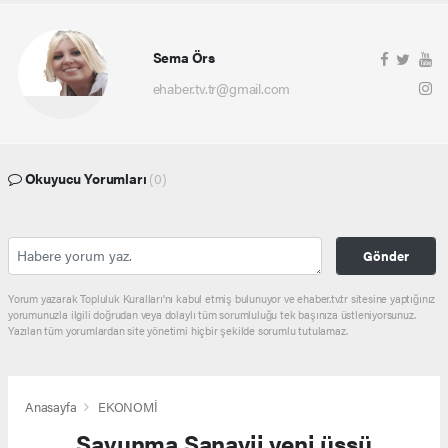
Sema Örs
ehaber.tv.tr@gmail.com
Okuyucu Yorumları
(0)
Gönder
Yorum yazarak Topluluk Kuralları’nı kabul etmiş bulunuyor ve ehaber.tv.tr sitesine yaptığınız
yorumunuzla ilgili doğrudan veya dolaylı tüm sorumluluğu tek başınıza üstleniyorsunuz.
Yazılan tüm yorumlardan site yönetimi hiçbir şekilde sorumlu tutulamaz.
Anasayfa
EKONOMİ
Savunma Sanayii yeni üssü