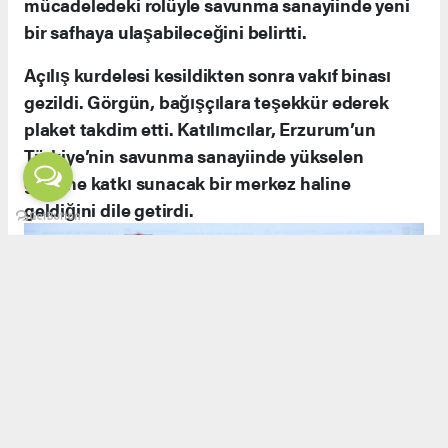
Milli Bağımsızlık ve Teknolojik Güç
Açılış töreninde yapılan konuşmalarda, savunma
sanayiinin yalnızca askeri güç değil, aynı
zamanda ekonomik ve teknolojik bağımsızlığın
da teminatı olduğu ifade edildi. Görgün,
Erzurum’un kadim geçmişi ve milli
mücadeledeki rolüyle savunma sanayiinde yeni
bir safhaya ulaşabileceğini belirtti.