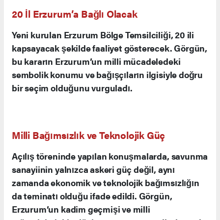
TUSAŞ gibi savunma sanayiinin gurur kaynağı
şirketlerinin TSKGV çatısı altında bulunduğunu
hatırlatarak, “Vatandaşlarımızın bağışlarıyla
büyüyen bu vakıf, Türk Silahlı Kuvvetleri’nin
gücüne güç katıyor. Erzurum’da bir bölge
teşkilatının kurulması, milli mücadele ruhunun
devamı niteliğinde önemli bir hizmettir” dedi.
20 İl Erzurum’a Bağlı Olacak
Yeni kurulan Erzurum Bölge Temsilciliği, 20 ili
kapsayacak şekilde faaliyet gösterecek. Görgün,
bu kararın Erzurum’un milli mücadeledeki
sembolik konumu ve bağışçıların ilgisiyle doğru
bir seçim olduğunu vurguladı.