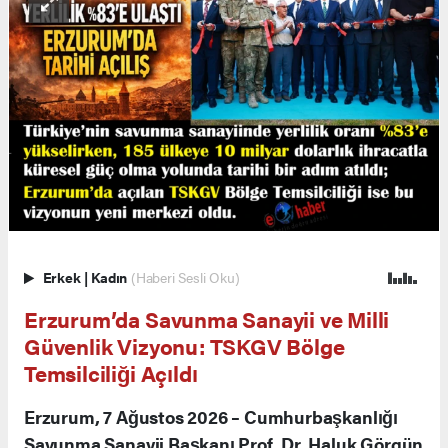
Erkek
|
Kadın
(Haberi Sesli Oku)
Erzurum’da Savunma Sanayii ve Milli
Güvenlik Vizyonu: TSKGV Bölge
Temsilciliği Açıldı
Erzurum, 7 Ağustos 2026 – Cumhurbaşkanlığı
Savunma Sanayii Başkanı Prof. Dr. Haluk Görgün