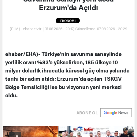
Erzurum'da Açıldı
EKONOMİ
(EHA) - ehaber.tv.tr | 07.08.2026 - 20:17, Güncelleme: 07.08.2026 - 20:29
ehaber/EHA)- Türkiye’nin savunma sanayiinde
yerlilik oranı %83’e yükselirken, 185 ülkeye 10
milyar dolarlık ihracatla küresel güç olma yolunda
tarihi bir adım atıldı; Erzurum’da açılan TSKGV
Bölge Temsilciliği ise bu vizyonun yeni merkezi
oldu.
ABONE OL