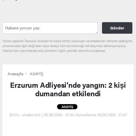
Gönder
Yorum yazarak Topluluk Kuralları’nı kabul etmiş bulunuyor ve ehaber.tv.tr sitesine yaptığınız
yorumunuzla ilgili doğrudan veya dolaylı tüm sorumluluğu tek başınıza üstleniyorsunuz.
Yazılan tüm yorumlardan site yönetimi hiçbir şekilde sorumlu tutulamaz.
Anasayfa
ASAYİŞ
Erzurum Adliyesi’nde yangın: 2 kişi
dumandan etkilendi
ASAYİŞ
(EHA) - ehaber.tv.tr | 06.08.2026 - 21:30, Güncelleme: 06.08.2026 - 21:47