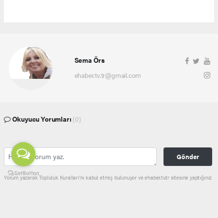
Sema Örs
ehaber.tv.tr@gmail.com
Okuyucu Yorumları
(0)
Gönder
Yorum yazarak Topluluk Kuralları’nı kabul etmiş bulunuyor ve ehaber.tv.tr sitesine yaptığınız
yorumunuzla ilgili doğrudan veya dolaylı tüm sorumluluğu tek başınıza üstleniyorsunuz.
Yazılan tüm yorumlardan site yönetimi hiçbir şekilde sorumlu tutulamaz.