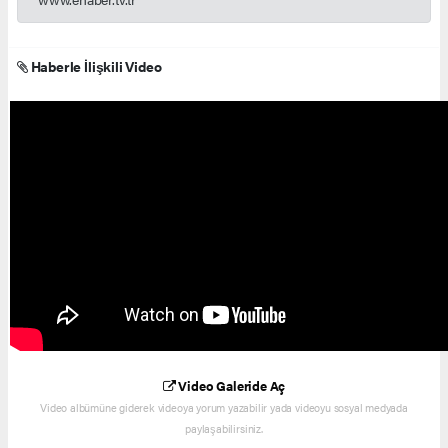
Haberle İlişkili Video
Video Galeride Aç
Video albümüne giderek videoya yorum yazabilir yada videoyu sosyal medyada
paylaşabilirsiniz.