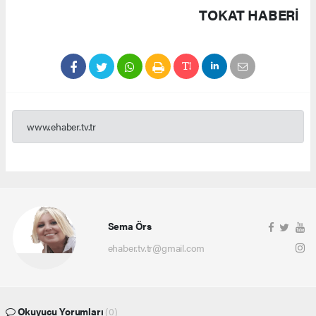
TOKAT HABERİ
www.ehaber.tv.tr
Sema Örs
ehaber.tv.tr@gmail.com
Okuyucu Yorumları
(0)