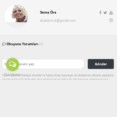
Sema Örs
ehaber.tv.tr@gmail.com
Okuyucu Yorumları
(0)
Gönder
Yorum yazarak Topluluk Kuralları’nı kabul etmiş bulunuyor ve ehaber.tv.tr sitesine yaptığınız
yorumunuzla ilgili doğrudan veya dolaylı tüm sorumluluğu tek başınıza üstleniyorsunuz.
Yazılan tüm yorumlardan site yönetimi hiçbir şekilde sorumlu tutulamaz.
haber paketi
haber scripti
haber yazılımı