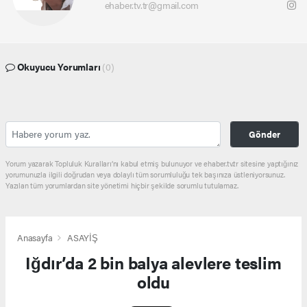
ehaber.tv.tr@gmail.com
Okuyucu Yorumları
(0)
Gönder
Yorum yazarak Topluluk Kuralları’nı kabul etmiş bulunuyor ve ehaber.tv.tr sitesine yaptığınız
yorumunuzla ilgili doğrudan veya dolaylı tüm sorumluluğu tek başınıza üstleniyorsunuz.
Yazılan tüm yorumlardan site yönetimi hiçbir şekilde sorumlu tutulamaz.
Anasayfa
ASAYİŞ
Iğdır’da 2 bin balya alevlere teslim
oldu