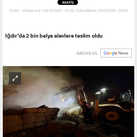
ASAYİŞ
(EHA) - ehaber.tv.tr | 29.07.2026 - 03:30, Güncelleme: 29.07.2026 - 05:08
Iğdır’da 2 bin balya alevlere teslim oldu
ABONE OL