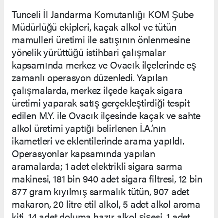
Tunceli İl Jandarma Komutanlığı KOM Şube
Müdürlüğü ekipleri, kaçak alkol ve tütün
mamulleri üretimi ile satışının önlenmesine
yönelik yürüttüğü istihbari çalışmalar
kapsamında merkez ve Ovacık ilçelerinde eş
zamanlı operasyon düzenledi. Yapılan
çalışmalarda, merkez ilçede kaçak sigara
üretimi yaparak satış gerçekleştirdiği tespit
edilen M.Y. ile Ovacık ilçesinde kaçak ve sahte
alkol üretimi yaptığı belirlenen İ.A.’nın
ikametleri ve eklentilerinde arama yapıldı.
Operasyonlar kapsamında yapılan
aramalarda; 1 adet elektrikli sigara sarma
makinesi, 181 bin 940 adet sigara filtresi, 12 bin
877 gram kıyılmış sarmalık tütün, 907 adet
makaron, 20 litre etil alkol, 5 adet alkol aroma
kiti, 14 adet doluma hazır alkol şişesi, 1 adet