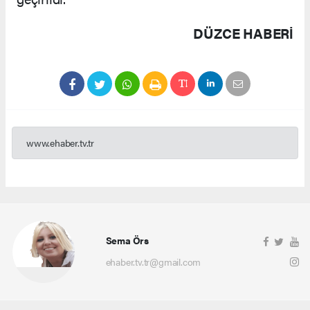
DÜZCE HABERİ
www.ehaber.tv.tr
Sema Örs
ehaber.tv.tr@gmail.com