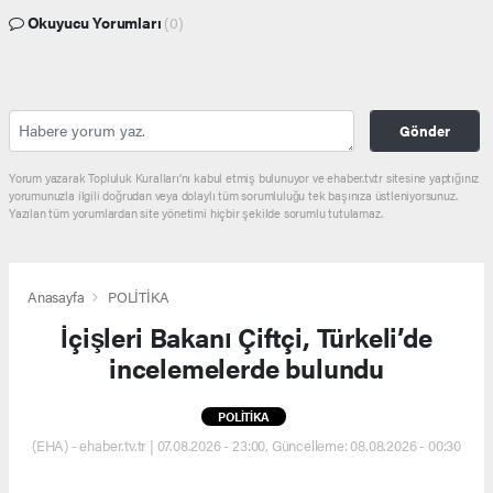
Okuyucu Yorumları
(0)
Gönder
Yorum yazarak Topluluk Kuralları’nı kabul etmiş bulunuyor ve ehaber.tv.tr sitesine yaptığınız
yorumunuzla ilgili doğrudan veya dolaylı tüm sorumluluğu tek başınıza üstleniyorsunuz.
Yazılan tüm yorumlardan site yönetimi hiçbir şekilde sorumlu tutulamaz.
Anasayfa
POLİTİKA
İçişleri Bakanı Çiftçi, Türkeli’de
incelemelerde bulundu
POLİTİKA
(EHA) - ehaber.tv.tr | 07.08.2026 - 23:00, Güncelleme: 08.08.2026 - 00:30