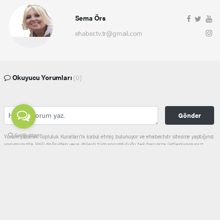
Sema Örs
ehaber.tv.tr@gmail.com
Okuyucu Yorumları
(0)
Gönder
Yorum yazarak Topluluk Kuralları’nı kabul etmiş bulunuyor ve ehaber.tv.tr sitesine yaptığınız
yorumunuzla ilgili doğrudan veya dolaylı tüm sorumluluğu tek başınıza üstleniyorsunuz.
Yazılan tüm yorumlardan site yönetimi hiçbir şekilde sorumlu tutulamaz.
haber paketi
haber scripti
haber yazılımı
Tüm hakları saklı tutulmaktadır.Copyright 2026©