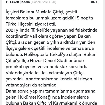
Erkek
|
Kadın
(Haberi Sesli Oku)
İçişleri Bakanı Mustafa Çiftçi, çeşitli
temaslarda bulunmak üzere geldiği Sinop’ta
Türkeli ilçesini ziyaret etti.
2021 yılında Türkeli’de yaşanan sel felaketinde
koordinatör vali olarak görev yapan Bakan
Çiftçi, aradan geçen 5 yılın ardından yeniden
ilçeye gelerek çeşitli inceleme ve temaslarda
bulundu. Helikopterle Türkeli’ye ulaşan Bakan
Çiftçi’yi İlçe Huzur Dincel Stadı önünde
protokol üyeleri ve vatandaşlar karşıladı.
Vatandaşlarla tek tek selamlaşan Çiftçi,
çevredeki apartmanlardan kendisini izleyen
vatandaşları da selamladı.
Daha sonra yapımı tamamlanma aşamasına
gelen Hükümet Konağı’nda incelemelerde
bulunan Bakan Çiftçi’yi Kaymakamlık önünde