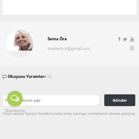
Sema Örs
ehaber.tv.tr@gmail.com
Okuyucu Yorumları
(0)
Gönder
Yorum yazarak Topluluk Kuralları’nı kabul etmiş bulunuyor ve ehaber.tv.tr sitesine yaptığınız
yorumunuzla ilgili doğrudan veya dolaylı tüm sorumluluğu tek başınıza üstleniyorsunuz.
Yazılan tüm yorumlardan site yönetimi hiçbir şekilde sorumlu tutulamaz.