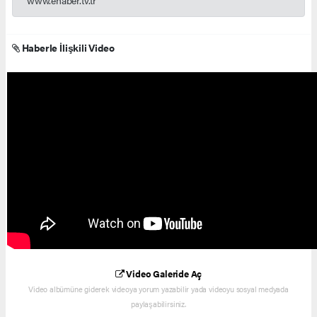
www.ehaber.tv.tr
Haberle İlişkili Video
Video Galeride Aç
Video albümüne giderek videoya yorum yazabilir yada videoyu sosyal medyada
paylaşabilirsiniz.