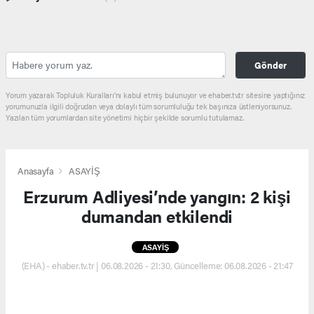
Gönder
Yorum yazarak Topluluk Kuralları’nı kabul etmiş bulunuyor ve ehaber.tv.tr sitesine yaptığınız
yorumunuzla ilgili doğrudan veya dolaylı tüm sorumluluğu tek başınıza üstleniyorsunuz.
Yazılan tüm yorumlardan site yönetimi hiçbir şekilde sorumlu tutulamaz.
Anasayfa
ASAYİŞ
Erzurum Adliyesi’nde yangın: 2 kişi
dumandan etkilendi
ASAYİŞ
(EHA) - ehaber.tv.tr | 06.08.2026 - 21:30, Güncelleme: 06.08.2026 - 21:47