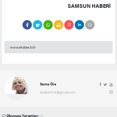
SAMSUN HABERİ
www.ehaber.tv.tr
Sema Örs
ehaber.tv.tr@gmail.com
Okuyucu Yorumları
(0)