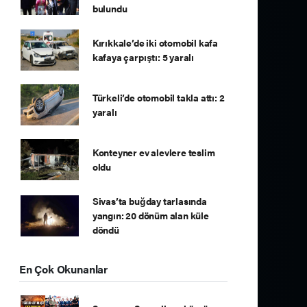
bulundu
Kırıkkale’de iki otomobil kafa
kafaya çarpıştı: 5 yaralı
Türkeli’de otomobil takla attı: 2
yaralı
Konteyner ev alevlere teslim
oldu
Sivas’ta buğday tarlasında
yangın: 20 dönüm alan küle
döndü
En Çok Okunanlar