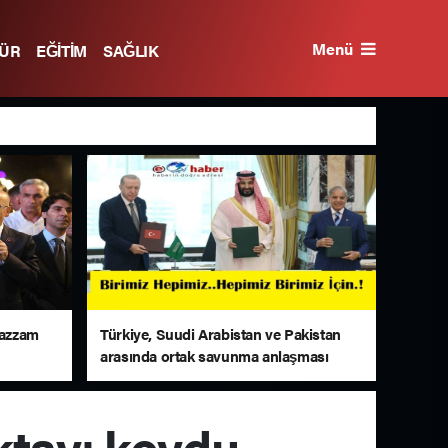
Menü
TÜR
EĞİTİM
SAĞLIK
uazzam
Türkiye, Suudi Arabistan ve Pakistan
arasında ortak savunma anlaşması
imzalandı
oktayı koydu