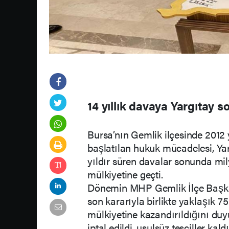
14 yıllık davaya Yargıtay 
Bursa’nın Gemlik ilçesinde 2012 
başlatılan hukuk mücadelesi, Yar
yıldır süren davalar sonunda mi
mülkiyetine geçti.
Dönemin MHP Gemlik İlçe Başka
son kararıyla birlikte yaklaşık 7
mülkiyetine kazandırıldığını du
iptal edildi, usulsüz tesciller ka