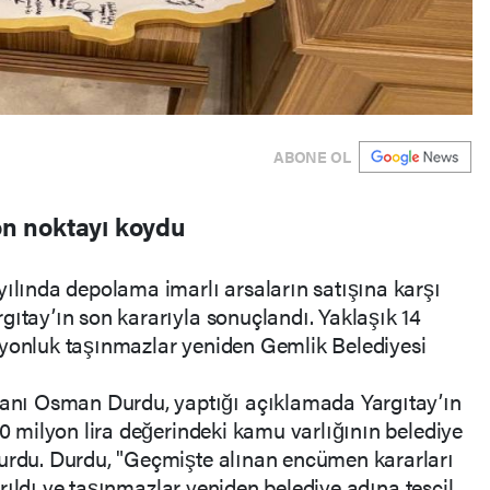
ABONE OL
son noktayı koydu
yılında depolama imarlı arsaların satışına karşı
gıtay’ın son kararıyla sonuçlandı. Yaklaşık 14
lyonluk taşınmazlar yeniden Gemlik Belediyesi
nı Osman Durdu, yaptığı açıklamada Yargıtay’ın
50 milyon lira değerindeki kamu varlığının belediye
yurdu. Durdu, "Geçmişte alınan encümen kararları
ldırıldı ve taşınmazlar yeniden belediye adına tescil