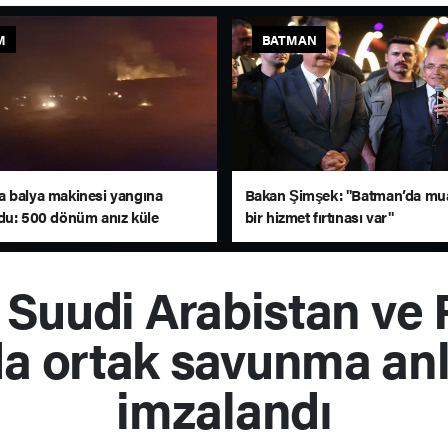
M
BATMAN
 balya makinesi yangına
Bakan Şimşek: "Batman’da m
du: 500 dönüm anız küle
bir hizmet fırtınası var"
, Suudi Arabistan ve 
da ortak savunma an
imzalandı