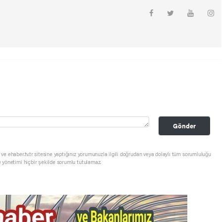
Gönder
ve ehaber.tv.tr sitesine yaptığınız yorumunuzla ilgili doğrudan veya dolaylı tüm sorumluluğu
e yönetimi hiçbir şekilde sorumlu tutulamaz.