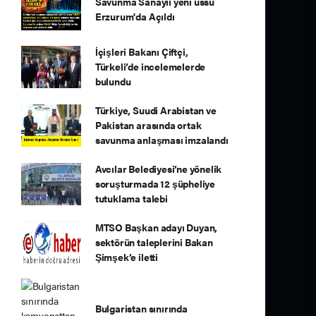
Savunma Sanayii yeni üssü
Erzurum'da Açıldı
İçişleri Bakanı Çiftçi,
Türkeli’de incelemelerde
bulundu
Türkiye, Suudi Arabistan ve
Pakistan arasında ortak
savunma anlaşması imzalandı
Avcılar Belediyesi’ne yönelik
soruşturmada 12 şüpheliye
tutuklama talebi
MTSO Başkan adayı Duyan,
sektörün taleplerini Bakan
Şimşek’e iletti
Bulgaristan sınırında