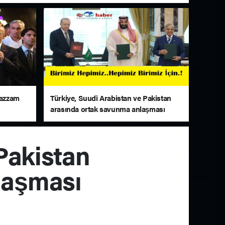
uazzam
Türkiye, Suudi Arabistan ve Pakistan
arasında ortak savunma anlaşması
imzalandı
Pakistan
laşması