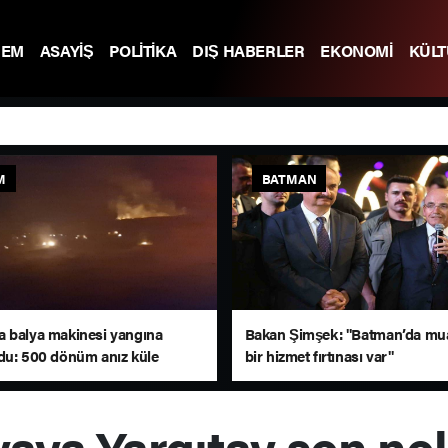
DEM
ASAYİŞ
POLİTİKA
DIŞ HABERLER
EKONOMİ
KÜL
M
BATMAN
 balya makinesi yangına
Bakan Şimşek: "Batman’da m
du: 500 dönüm anız küle
bir hizmet fırtınası var"
avaya Yargıtay son n