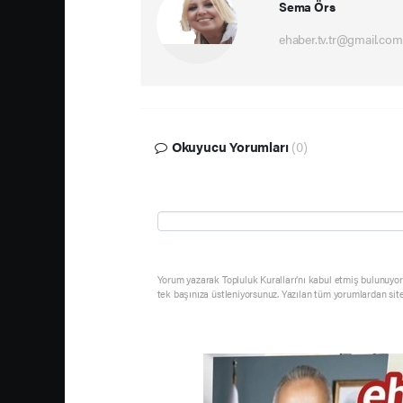
Sema Örs
ehaber.tv.tr@gmail.com
Okuyucu Yorumları
(0)
Yorum yazarak Topluluk Kuralları’nı kabul etmiş bulunuyor 
tek başınıza üstleniyorsunuz. Yazılan tüm yorumlardan sit