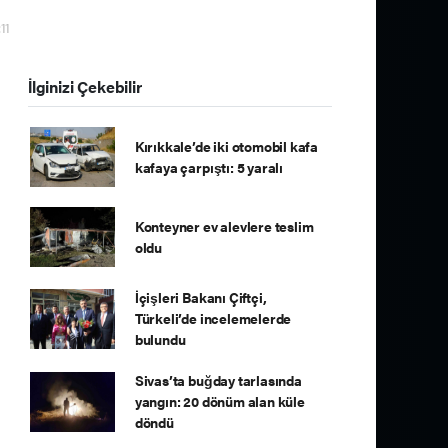
11
İlginizi Çekebilir
Kırıkkale’de iki otomobil kafa
kafaya çarpıştı: 5 yaralı
Konteyner ev alevlere teslim
oldu
İçişleri Bakanı Çiftçi,
Türkeli’de incelemelerde
bulundu
Sivas’ta buğday tarlasında
yangın: 20 dönüm alan küle
döndü