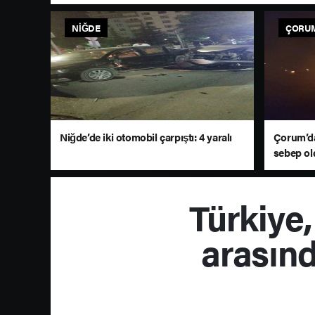
NIĞDE
ÇORU
Niğde’de iki otomobil çarpıştı: 4 yaralı
Çorum’da
sebep ol
döndü
Türkiye
arasın