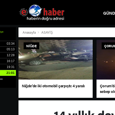
GÜN
SPOR
Anasayfa
ASAYİŞ
NIĞDE
ÇORU
Niğde’de iki otomobil çarpıştı: 4 yaralı
Çorum’da
sebep ol
döndü
14 yıllık d