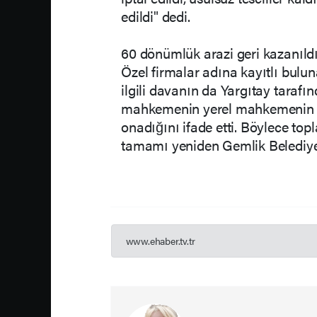
edildi" dedi.
60 dönümlük arazi geri kazanıld
Özel firmalar adına kayıtlı bulu
ilgili davanın da Yargıtay taraf
mahkemenin yerel mahkemenin verd
onadığını ifade etti. Böylece t
tamamı yeniden Gemlik Belediyes
www.ehaber.tv.tr