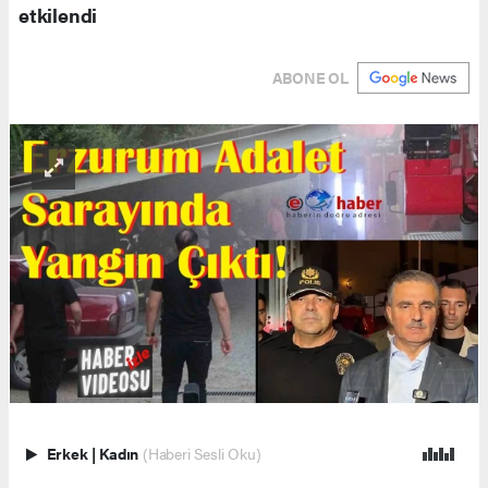
etkilendi
ABONE OL
Erkek
|
Kadın
(Haberi Sesli Oku)