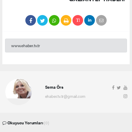
www.ehaber.tv.tr
Sema Örs
ehaber.tv.tr@gmail.com
Okuyucu Yorumları
(0)