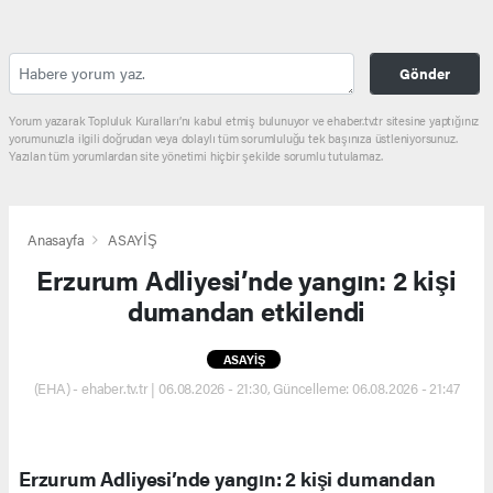
Gönder
Yorum yazarak Topluluk Kuralları’nı kabul etmiş bulunuyor ve ehaber.tv.tr sitesine yaptığınız
yorumunuzla ilgili doğrudan veya dolaylı tüm sorumluluğu tek başınıza üstleniyorsunuz.
Yazılan tüm yorumlardan site yönetimi hiçbir şekilde sorumlu tutulamaz.
Anasayfa
ASAYİŞ
Erzurum Adliyesi’nde yangın: 2 kişi
dumandan etkilendi
ASAYİŞ
(EHA) - ehaber.tv.tr | 06.08.2026 - 21:30, Güncelleme: 06.08.2026 - 21:47
Erzurum Adliyesi’nde yangın: 2 kişi dumandan