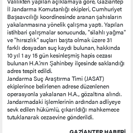
Valilikten yapılan açıklamaya göre, Gaziantep
İl Jandarma Komutanlığı ekipleri, Cumhuriyet
Başsavcılığı koordinesinde aranan şahısların
yakalanmasına yönelik çalışma yaptı. Yapılan
istihbari çalışmalar sonucunda, "silahlı yağma"
ve "hırsızlık" suçları başta olmak üzere 31
farklı dosyadan suç kaydı bulunan, hakkında
10 yıl 1 ay 15 gün kesinleşmiş hapis cezası
bulunan H.A.’nın Şahinbey ilçesinde saklandığı
adres tespit edildi.
Jandarma Suç Araştırma Timi (JASAT)
ekiplerince belirlenen adrese düzenlenen
operasyonla yakalanan H.A., gözaltına alındı.
Jandarmadaki işlemlerinin ardından adliyeye
sevk edilen hükümlü, çıkarıldığı mahkemece
tutuklanarak cezaevine gönderildi.
GAZIANTEP HABERİ