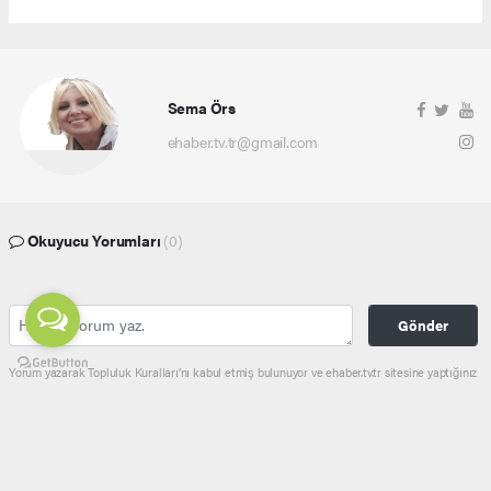
Sema Örs
ehaber.tv.tr@gmail.com
Okuyucu Yorumları
(0)
Gönder
Yorum yazarak Topluluk Kuralları’nı kabul etmiş bulunuyor ve ehaber.tv.tr sitesine yaptığınız
yorumunuzla ilgili doğrudan veya dolaylı tüm sorumluluğu tek başınıza üstleniyorsunuz.
Yazılan tüm yorumlardan site yönetimi hiçbir şekilde sorumlu tutulamaz.