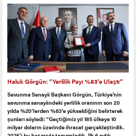
Haluk Görgün: “Yerlilik Payı %83’e Ulaştı”
Savunma Sanayii Başkanı Görgün, Türkiye’nin
savunma sanayiindeki yerlilik oranının son 20
yılda %20’lerden %83’e yükseldiğini belirterek
şunları söyledi: “Geçtiğimiz yıl 185 ülkeye 10
milyar doların üzerinde ihracat gerçekleştirdik.
2025’i bu başarıyla tamamladık. İlk 6 aylık