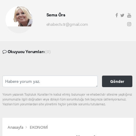
Sema Örs
ehaber.tv.tr@gmail.com
Okuyucu Yorumları
(0)
Gönder
Yorum yazarak Topluluk Kuralları’nı kabul etmiş bulunuyor ve ehaber.tv.tr sitesine yaptığınız
yorumunuzla ilgili doğrudan veya dolaylı tüm sorumluluğu tek başınıza üstleniyorsunuz.
Yazılan tüm yorumlardan site yönetimi hiçbir şekilde sorumlu tutulamaz.
Anasayfa
EKONOMİ