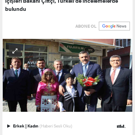
İçişleri Bakanı Çiftçi, Türkeli’de incelemelerde
bulundu
ABONE OL
Erkek
|
Kadın
(Haberi Sesli Oku)