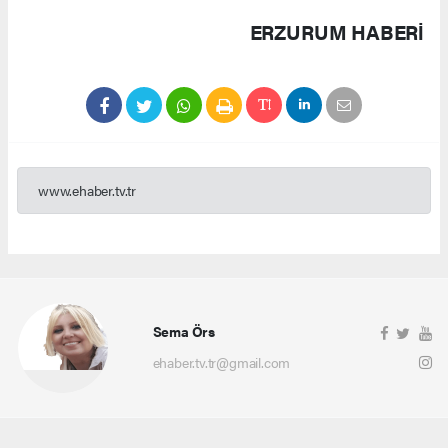
ERZURUM HABERİ
www.ehaber.tv.tr
Sema Örs
ehaber.tv.tr@gmail.com