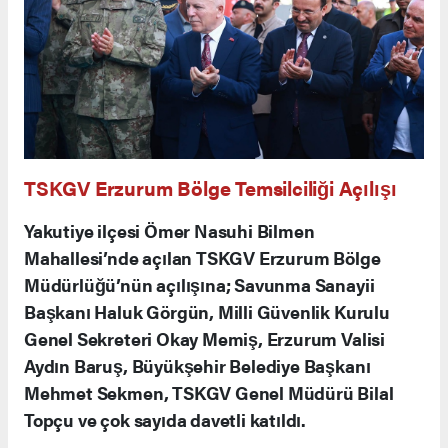
TSKGV Erzurum Bölge Temsilciliği Açılışı
Yakutiye ilçesi Ömer Nasuhi Bilmen
Mahallesi’nde açılan TSKGV Erzurum Bölge
Müdürlüğü’nün açılışına; Savunma Sanayii
Başkanı Haluk Görgün, Milli Güvenlik Kurulu
Genel Sekreteri Okay Memiş, Erzurum Valisi
Aydın Baruş, Büyükşehir Belediye Başkanı
Mehmet Sekmen, TSKGV Genel Müdürü Bilal
Topçu ve çok sayıda davetli katıldı.