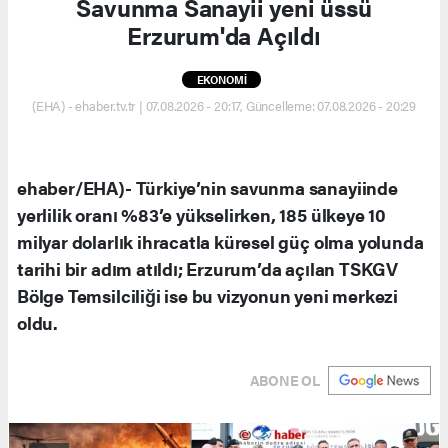
Savunma Sanayii yeni üssü
Erzurum'da Açıldı
EKONOMİ
(EHA) - ehaber.tv.tr | 07.08.2026 - 20:17, Güncelleme: 07.08.2026 - 20:29
ehaber/EHA)- Türkiye’nin savunma sanayiinde
yerlilik oranı %83’e yükselirken, 185 ülkeye 10
milyar dolarlık ihracatla küresel güç olma yolunda
tarihi bir adım atıldı; Erzurum’da açılan TSKGV
Bölge Temsilciliği ise bu vizyonun yeni merkezi
oldu.
ABONE OL