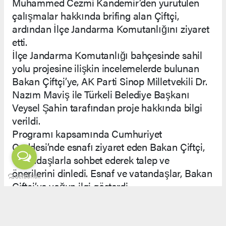
Muhammed Cezmi Kandemir’den yürütülen
çalışmalar hakkında brifing alan Çiftçi,
ardından İlçe Jandarma Komutanlığını ziyaret
etti.
İlçe Jandarma Komutanlığı bahçesinde sahil
yolu projesine ilişkin incelemelerde bulunan
Bakan Çiftçi’ye, AK Parti Sinop Milletvekili Dr.
Nazım Maviş ile Türkeli Belediye Başkanı
Veysel Şahin tarafından proje hakkında bilgi
verildi.
Programı kapsamında Cumhuriyet
Caddesi’nde esnafı ziyaret eden Bakan Çiftçi,
vatandaşlarla sohbet ederek talep ve
önerilerini dinledi. Esnaf ve vatandaşlar, Bakan
Çiftçi’ye yoğun ilgi gösterdi.
Daha sonra Türkeli Belediyesini ziyaret eden
Çiftçi, Belediye Başkanı Veysel Şahin’den
ilçede yürütülen çalışmalar ve planlanan