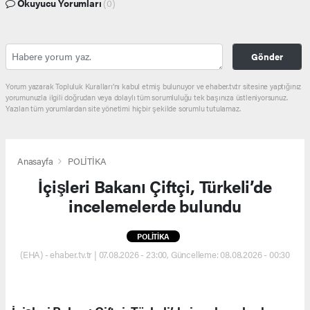
Okuyucu Yorumları
(0)
Gönder
Yorum yazarak Topluluk Kuralları’nı kabul etmiş bulunuyor ve ehaber.tv.tr sitesine yaptığınız
yorumunuzla ilgili doğrudan veya dolaylı tüm sorumluluğu tek başınıza üstleniyorsunuz.
Yazılan tüm yorumlardan site yönetimi hiçbir şekilde sorumlu tutulamaz.
Anasayfa
POLİTİKA
İçişleri Bakanı Çiftçi, Türkeli’de
incelemelerde bulundu
POLİTİKA
(EHA) - ehaber.tv.tr | 07.08.2026 - 23:00, Güncelleme: 08.08.2026 - 00:30