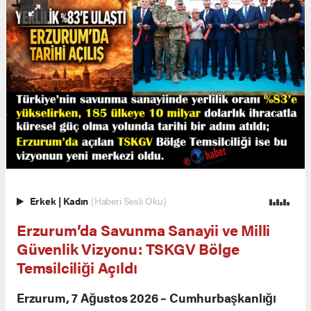
Erkek
|
Kadın
(Haberi Sesli Oku)
Erzurum’da Savunma Sanayii ve Milli
Güvenlik Vizyonu: TSKGV Bölge
Temsilciliği Açıldı
Erzurum, 7 Ağustos 2026 – Cumhurbaşkanlığı