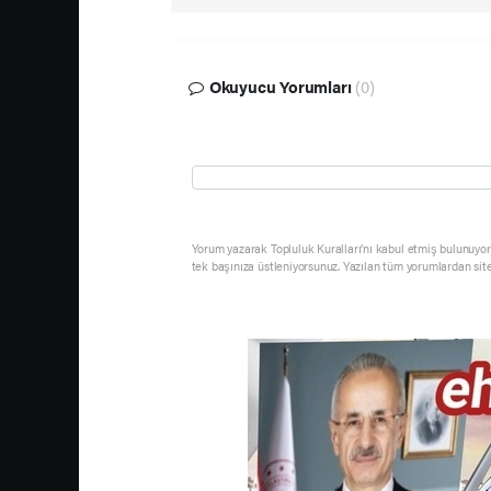
Okuyucu Yorumları
(0)
Yorum yazarak Topluluk Kuralları’nı kabul etmiş bulunuyor 
tek başınıza üstleniyorsunuz. Yazılan tüm yorumlardan sit