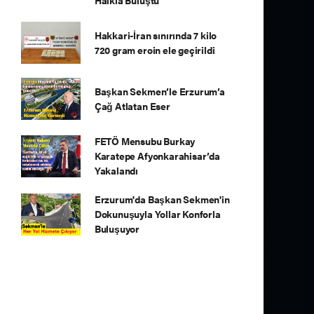
Halkla Buluştu
Hakkari-İran sınırında 7 kilo
720 gram eroin ele geçirildi
Başkan Sekmen’le Erzurum’a
Çağ Atlatan Eser
FETÖ Mensubu Burkay
Karatepe Afyonkarahisar’da
Yakalandı
Erzurum'da Başkan Sekmen'in
Dokunuşuyla Yollar Konforla
Buluşuyor