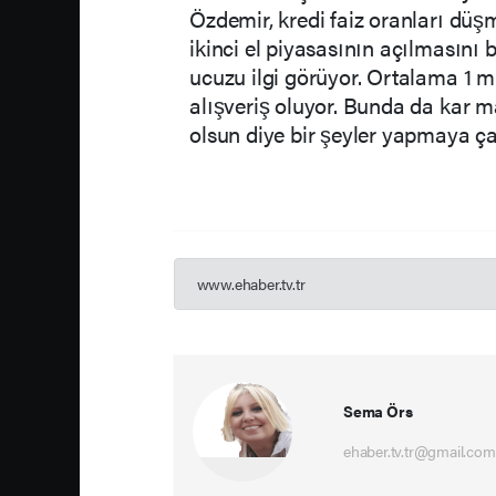
Özdemir, kredi faiz oranları dü
ikinci el piyasasının açılmasını 
ucuzu ilgi görüyor. Ortalama 1 m
alışveriş oluyor. Bunda da kar m
olsun diye bir şeyler yapmaya ça
www.ehaber.tv.tr
Sema Örs
ehaber.tv.tr@gmail.com