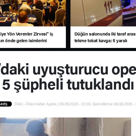
ye Yön Verenler Zirvesi" iş
Düğün salonunda iki taraf aras
ın önde gelen isimlerini
tekme tokat kavga: 5 yaralı
a bir araya getirdi
daki uyuşturucu op
5 şüpheli tutuklandı
(İHA) - İhlas Haber Ajansı | 06.08.2026 - 22:30, Güncelleme: 06.08.2026 -
AYİŞ