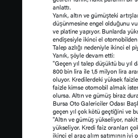
anlattı.
Yanık, altın ve gümüşteki artışla
düşünmesine engel olduğunu vurg
ve platine yapıyor. Bunlarda yü
endişesiyle ikinci el otomobilden
Talep azlığı nedeniyle ikinci el p
Yanık, şöyle devam etti:
"Geçen yıl talep düşüktü bu yıl d
800 bin lira ile 1,5 milyon lira 
oluyor. Kredilerdeki yüksek faizl
faizle kimse otomobil almak ist
olursa. Altın ve gümüş biraz dura
Bursa Oto Galericiler Odası Baş
geçen yıl çok kötü geçtiğini ve bu 
"Altın ve gümüş yükseliyor, nakit
yükseliyor. Kredi faiz oranları 
ikinci el araç alım satımının iyi