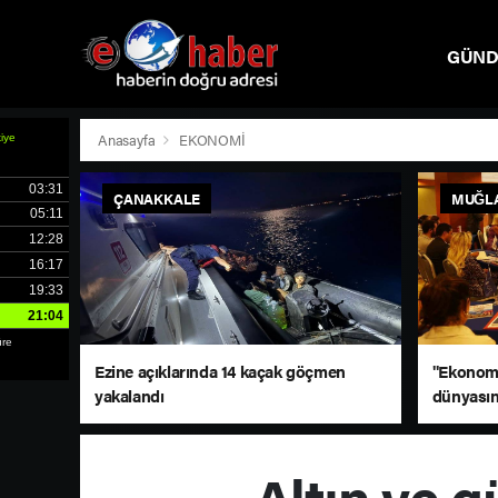
GÜN
SPOR
Anasayfa
EKONOMİ
ÇANAKKALE
MUĞL
Ezine açıklarında 14 kaçak göçmen
"Ekonomi
yakalandı
dünyasın
Bodrum’d
Altın ve g