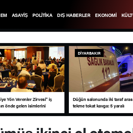
DEM
ASAYİŞ
POLİTİKA
DIŞ HABERLER
EKONOMİ
KÜL
A
DIYARBAKIR
ye Yön Verenler Zirvesi" iş
Düğün salonunda iki taraf aras
ın önde gelen isimlerini
tekme tokat kavga: 5 yaralı
a bir araya getirdi
ümüş ikinci el otomob