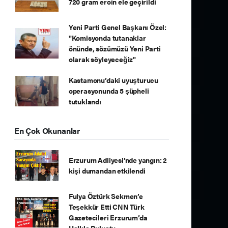
720 gram eroin ele geçirildi
Yeni Parti Genel Başkanı Özel:
"Komisyonda tutanaklar
önünde, sözümüzü Yeni Parti
olarak söyleyeceğiz"
Kastamonu’daki uyuşturucu
operasyonunda 5 şüpheli
tutuklandı
En Çok Okunanlar
Erzurum Adliyesi’nde yangın: 2
kişi dumandan etkilendi
Fulya Öztürk Sekmen’e
Teşekkür Etti CNN Türk
Gazetecileri Erzurum’da