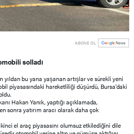
ABONE OL
omobili solladı
n yıldan bu yana yaşanan artışlar ve sürekli yeni
obil piyasasındaki hareketliliği düşürdü, Bursa’daki
oldu.
kanı Hakan Yanık, yaptığı açıklamada,
den sonra yatırım aracı olarak daha çok
kinci el araç piyasasını olumsuz etkilediğini dile
süredir otomobil yerine altın ve gümüşe aktığını