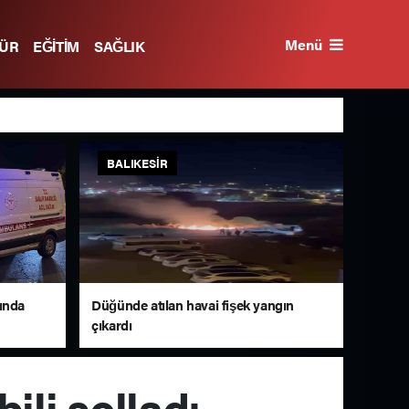
Menü
TÜR
EĞİTİM
SAĞLIK
BALIKESIR
ında
Düğünde atılan havai fişek yangın
çıkardı
ili solladı