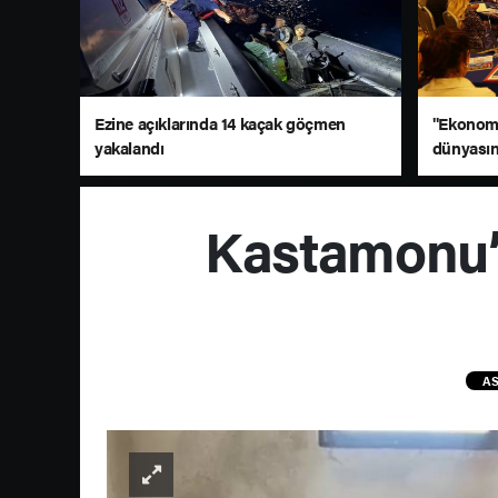
Ezine açıklarında 14 kaçak göçmen
"Ekonomi
yakalandı
dünyasın
Bodrum’d
Kastamonu’
AS