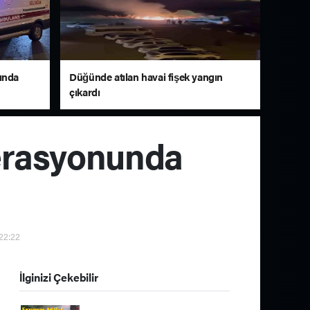
ında
Düğünde atılan havai fişek yangın
çıkardı
erasyonunda
 22:22
İlginizi Çekebilir