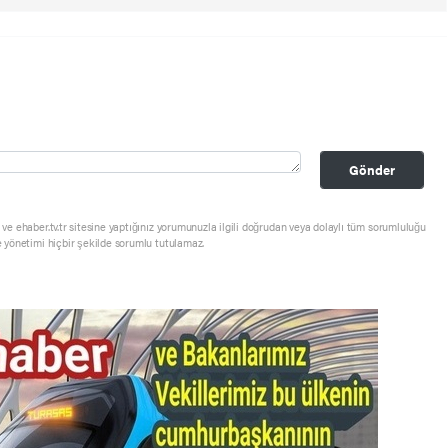
Gönder
ve ehaber.tv.tr sitesine yaptığınız yorumunuzla ilgili doğrudan veya dolaylı tüm sorumluluğu
e yönetimi hiçbir şekilde sorumlu tutulamaz.