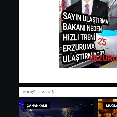
Anasayfa
ASAYİŞ
ÇANAKKALE
MUĞL