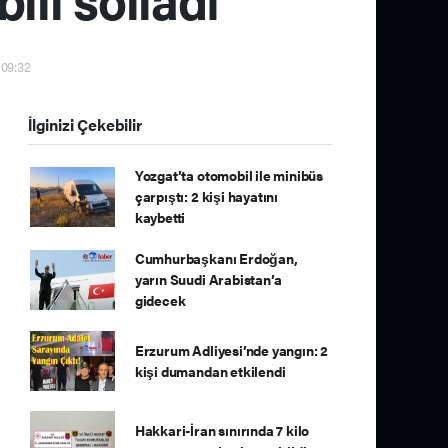
 09:32
İlginizi Çekebilir
Yozgat’ta otomobil ile minibüs
çarpıştı: 2 kişi hayatını
kaybetti
Cumhurbaşkanı Erdoğan,
yarın Suudi Arabistan’a
gidecek
Erzurum Adliyesi’nde yangın: 2
kişi dumandan etkilendi
Hakkari-İran sınırında 7 kilo