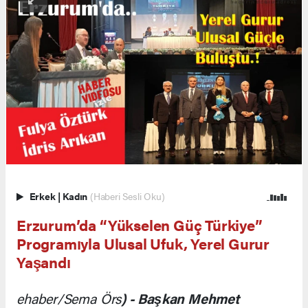
Erkek
|
Kadın
(Haberi Sesli Oku)
Erzurum’da “Yükselen Güç Türkiye”
Programıyla Ulusal Ufuk, Yerel Gurur
Yaşandı
ehaber/Sema Örs
) - Başkan Mehmet