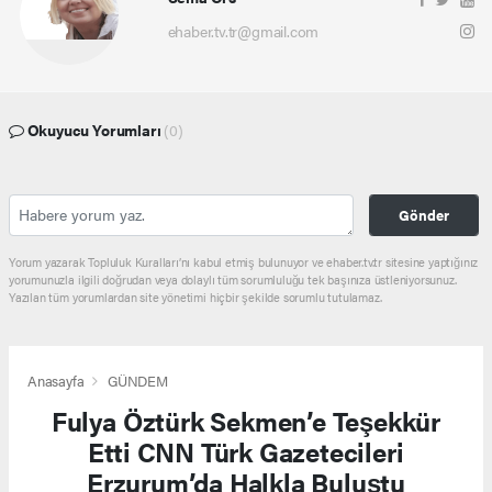
ehaber.tv.tr@gmail.com
Okuyucu Yorumları
(0)
Gönder
Yorum yazarak Topluluk Kuralları’nı kabul etmiş bulunuyor ve ehaber.tv.tr sitesine yaptığınız
yorumunuzla ilgili doğrudan veya dolaylı tüm sorumluluğu tek başınıza üstleniyorsunuz.
Yazılan tüm yorumlardan site yönetimi hiçbir şekilde sorumlu tutulamaz.
Anasayfa
GÜNDEM
Fulya Öztürk Sekmen’e Teşekkür
Etti CNN Türk Gazetecileri
Erzurum’da Halkla Buluştu