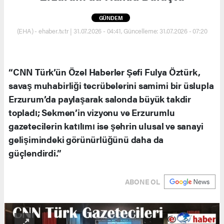
GÜNDEM
(EHA) - ehaber.tv.tr | 31.07.2026 - 04:41, Güncelleme: 31.07.2026 - 07:20
“CNN Türk’ün Özel Haberler Şefi Fulya Öztürk,
savaş muhabirliği tecrübelerini samimi bir üslupla
Erzurum’da paylaşarak salonda büyük takdir
topladı; Sekmen’in vizyonu ve Erzurumlu
gazetecilerin katılımı ise şehrin ulusal ve sanayi
gelişimindeki görünürlüğünü daha da
güçlendirdi.”
ABONE OL