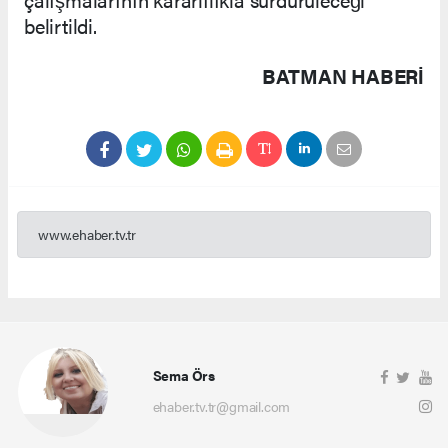
belirtildi.
BATMAN HABERİ
www.ehaber.tv.tr
Sema Örs
ehaber.tv.tr@gmail.com