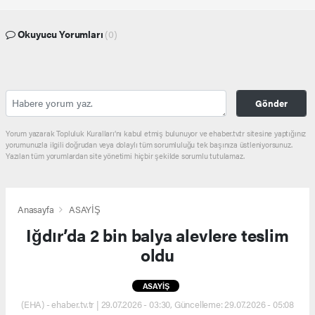
Okuyucu Yorumları
(0)
Gönder
Yorum yazarak Topluluk Kuralları’nı kabul etmiş bulunuyor ve ehaber.tv.tr sitesine yaptığınız
yorumunuzla ilgili doğrudan veya dolaylı tüm sorumluluğu tek başınıza üstleniyorsunuz.
Yazılan tüm yorumlardan site yönetimi hiçbir şekilde sorumlu tutulamaz.
Anasayfa
ASAYİŞ
Iğdır’da 2 bin balya alevlere teslim
oldu
ASAYİŞ
(EHA) - ehaber.tv.tr | 29.07.2026 - 03:30, Güncelleme: 29.07.2026 - 05:08