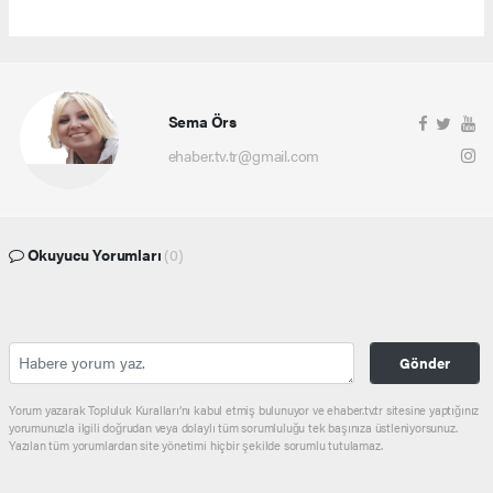
Sema Örs
ehaber.tv.tr@gmail.com
Okuyucu Yorumları
(0)
Gönder
Yorum yazarak Topluluk Kuralları’nı kabul etmiş bulunuyor ve ehaber.tv.tr sitesine yaptığınız
yorumunuzla ilgili doğrudan veya dolaylı tüm sorumluluğu tek başınıza üstleniyorsunuz.
Yazılan tüm yorumlardan site yönetimi hiçbir şekilde sorumlu tutulamaz.