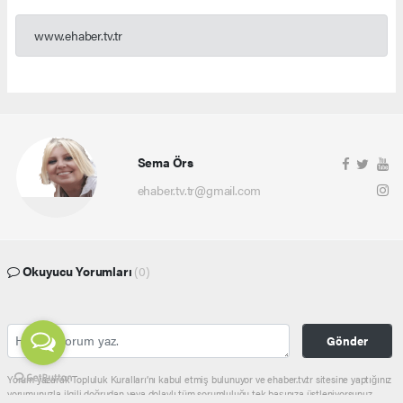
www.ehaber.tv.tr
Sema Örs
ehaber.tv.tr@gmail.com
Okuyucu Yorumları
(0)
Gönder
Yorum yazarak Topluluk Kuralları’nı kabul etmiş bulunuyor ve ehaber.tv.tr sitesine yaptığınız
yorumunuzla ilgili doğrudan veya dolaylı tüm sorumluluğu tek başınıza üstleniyorsunuz.