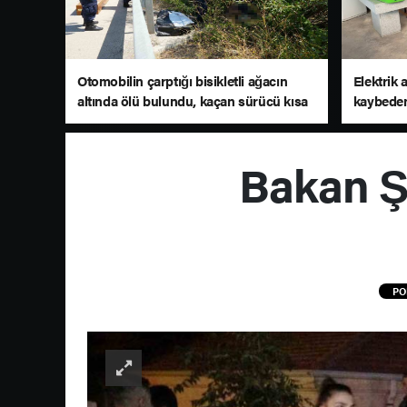
Otomobilin çarptığı bisikletli ağacın
Elektrik 
altında ölü bulundu, kaçan sürücü kısa
kaybeden
sürede yakalandı
Bakan Şi
PO