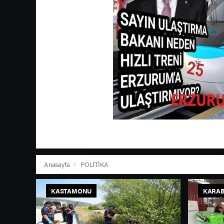
Anasayfa
POLİTİKA
KASTAMONU
KARA