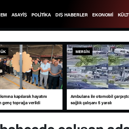
DEM
ASAYİŞ
POLİTİKA
DIŞ HABERLER
EKONOMİ
KÜL
BÜK
MERSIN
akımına kapılarak hayatını
Ambulans ile otomobil çarpıştı:
 genç toprağa verildi
sağlık çalışanı 5 yaralı
 bahçede çalışan ada