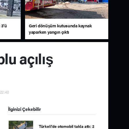
 3’ü
Geri dönüşüm kutusunda kaynak
yaparken yangın çıktı
lu açılış
 22:40
İlginizi Çekebilir
Türkeli’de otomobil takla attı: 2