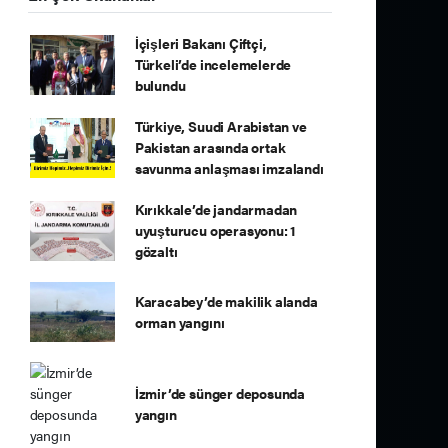
İçişleri Bakanı Çiftçi,
Türkeli’de incelemelerde
bulundu
Türkiye, Suudi Arabistan ve
Pakistan arasında ortak
savunma anlaşması imzalandı
Kırıkkale’de jandarmadan
uyuşturucu operasyonu: 1
gözaltı
Karacabey’de makilik alanda
orman yangını
İzmir’de sünger deposunda
yangın