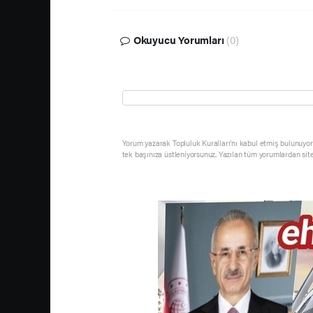
Okuyucu Yorumları
(0)
Yorum yazarak Topluluk Kuralları’nı kabul etmiş bulunuyor 
tek başınıza üstleniyorsunuz. Yazılan tüm yorumlardan sit