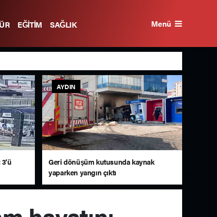
Menü
TÜR
EĞİTİM
SAĞLIK
AYDIN
 3’ü
Geri dönüşüm kutusunda kaynak
yaparken yangın çıktı
m hayatını