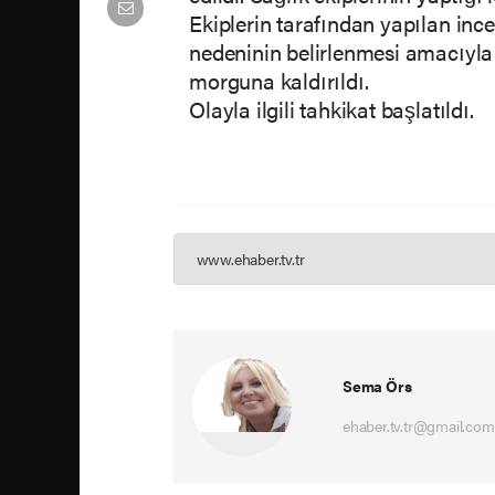
Ekiplerin tarafından yapılan inc
nedeninin belirlenmesi amacıyla
morguna kaldırıldı.
Olayla ilgili tahkikat başlatıldı.
www.ehaber.tv.tr
Sema Örs
ehaber.tv.tr@gmail.com