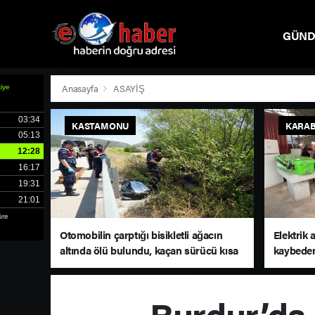
GÜN
SPOR
Anasayfa
ASAYİŞ
KASTAMONU
KARA
Otomobilin çarptığı bisikletli ağacın
Elektrik 
altında ölü bulundu, kaçan sürücü kısa
kaybeden
sürede yakalandı
Burdur’da