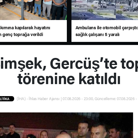
akımına kapılarak hayatını
Ambulans ile otomobil çarpıştı:
 genç toprağa verildi
sağlık çalışanı 5 yaralı
mşek, Gercüş’te top
törenine katıldı
(İHA) - İhlas Haber Ajansı | 07.08.2026 - 23:00, Güncelleme: 07.08.2026 -
LİTİKA