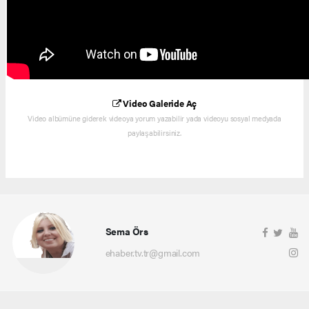
Video Galeride Aç
Video albümüne giderek videoya yorum yazabilir yada videoyu sosyal medyada
paylaşabilirsiniz.
Sema Örs
ehaber.tv.tr@gmail.com