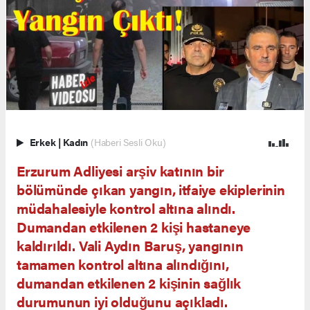
Erkek
|
Kadın
(Haberi Sesli Oku)
Erzurum Adliyesi arşiv katının bir
bölümünde çıkan yangın, itfaiye ekiplerinin
müdahalesiyle kontrol altına alındı.
Dumandan etkilenen 2 kişi hastaneye
kaldırıldı. Vali Aydın Baruş, yangının
tamamen kontrol altına alındığını,
dumandan etkilenen 2 kişinin sağlık
durumunun iyi olduğunu açıkladı.