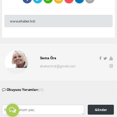
www.ehaber.tv.tr
Sema Örs
ehaber.tv.tr@gmail.com
Okuyucu Yorumları
(0)
Gönder