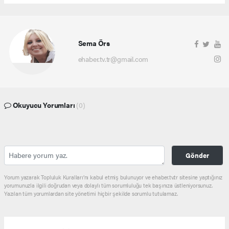
Sema Örs
ehaber.tv.tr@gmail.com
Okuyucu Yorumları
(0)
Gönder
Yorum yazarak Topluluk Kuralları’nı kabul etmiş bulunuyor ve ehaber.tv.tr sitesine yaptığınız
yorumunuzla ilgili doğrudan veya dolaylı tüm sorumluluğu tek başınıza üstleniyorsunuz.
Yazılan tüm yorumlardan site yönetimi hiçbir şekilde sorumlu tutulamaz.