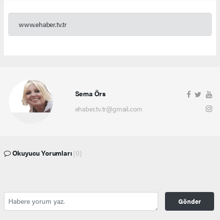
www.ehaber.tv.tr
Sema Örs
ehaber.tv.tr@gmail.com
Okuyucu Yorumları
(0)
Gönder