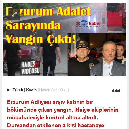
Erkek
|
Kadın
(Haberi Sesli Oku)
Erzurum Adliyesi arşiv katının bir
bölümünde çıkan yangın, itfaiye ekiplerinin
müdahalesiyle kontrol altına alındı.
Dumandan etkilenen 2 kişi hastaneye