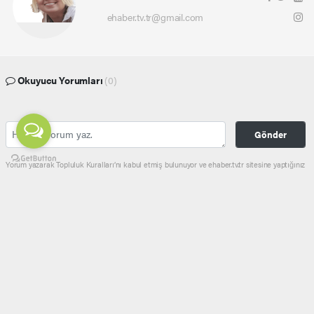
ehaber.tv.tr@gmail.com
Okuyucu Yorumları
(0)
Gönder
Yorum yazarak Topluluk Kuralları’nı kabul etmiş bulunuyor ve ehaber.tv.tr sitesine yaptığınız
yorumunuzla ilgili doğrudan veya dolaylı tüm sorumluluğu tek başınıza üstleniyorsunuz.
Yazılan tüm yorumlardan site yönetimi hiçbir şekilde sorumlu tutulamaz.
haber paketi
haber scripti
haber yazılımı
Tüm hakları saklı tutulmaktadır.Copyright 2026©
Haber Yazılımı:
Web Aksiyon ®