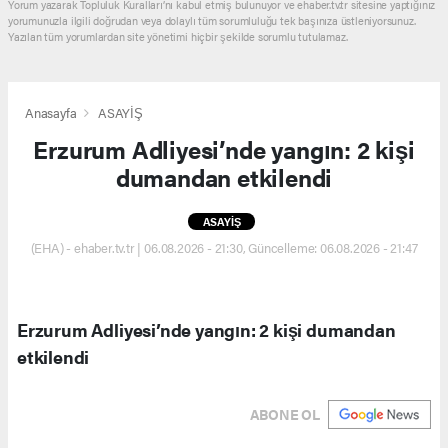
Yorum yazarak Topluluk Kuralları’nı kabul etmiş bulunuyor ve ehaber.tv.tr sitesine yaptığınız
yorumunuzla ilgili doğrudan veya dolaylı tüm sorumluluğu tek başınıza üstleniyorsunuz.
Yazılan tüm yorumlardan site yönetimi hiçbir şekilde sorumlu tutulamaz.
Anasayfa
ASAYİŞ
Erzurum Adliyesi’nde yangın: 2 kişi
dumandan etkilendi
ASAYİŞ
(EHA) - ehaber.tv.tr | 06.08.2026 - 21:30, Güncelleme: 06.08.2026 - 21:47
Erzurum Adliyesi’nde yangın: 2 kişi dumandan
etkilendi
ABONE OL