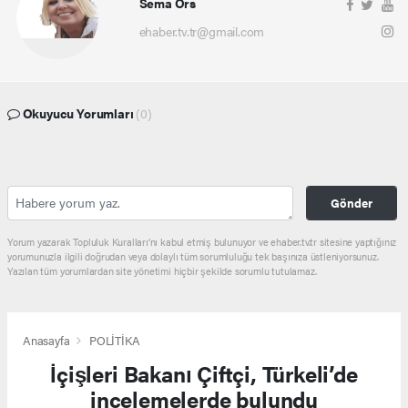
Sema Örs
ehaber.tv.tr@gmail.com
Okuyucu Yorumları
(0)
Gönder
Yorum yazarak Topluluk Kuralları’nı kabul etmiş bulunuyor ve ehaber.tv.tr sitesine yaptığınız
yorumunuzla ilgili doğrudan veya dolaylı tüm sorumluluğu tek başınıza üstleniyorsunuz.
Yazılan tüm yorumlardan site yönetimi hiçbir şekilde sorumlu tutulamaz.
Anasayfa
POLİTİKA
İçişleri Bakanı Çiftçi, Türkeli’de
incelemelerde bulundu