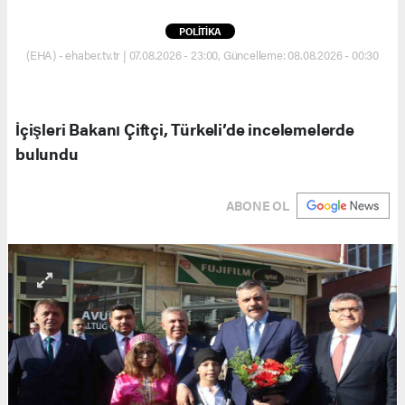
POLİTİKA
(EHA) - ehaber.tv.tr | 07.08.2026 - 23:00, Güncelleme: 08.08.2026 - 00:30
İçişleri Bakanı Çiftçi, Türkeli’de incelemelerde
bulundu
ABONE OL