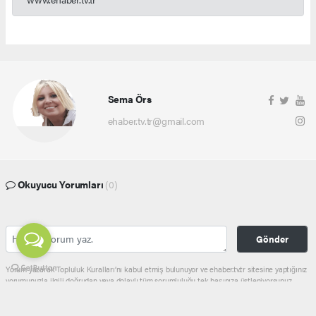
Sema Örs
ehaber.tv.tr@gmail.com
Okuyucu Yorumları
(0)
Gönder
Yorum yazarak Topluluk Kuralları’nı kabul etmiş bulunuyor ve ehaber.tv.tr sitesine yaptığınız
yorumunuzla ilgili doğrudan veya dolaylı tüm sorumluluğu tek başınıza üstleniyorsunuz.
Yazılan tüm yorumlardan site yönetimi hiçbir şekilde sorumlu tutulamaz.