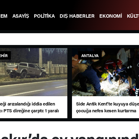
DEM
ASAYİŞ
POLİTİKA
DIŞ HABERLER
EKONOMİ
KÜL
EHIR
ANTALYA
eği arızalandığı iddia edilen
Side Antik Kent’te kuyuya düş
cı PTS direğine çarptı: 1 yaralı
çocuğa nefes kesen kurtarma
operasyonu
akır’da ev yangınında