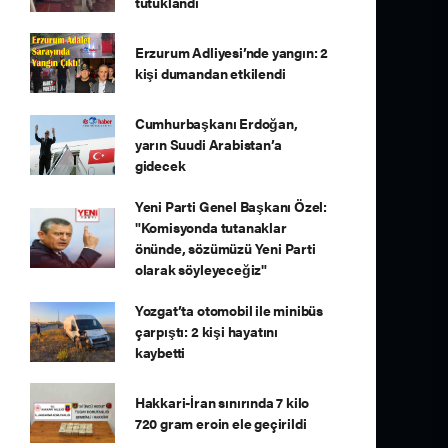
tutuklandı
Erzurum Adliyesi’nde yangın: 2
kişi dumandan etkilendi
Cumhurbaşkanı Erdoğan,
yarın Suudi Arabistan’a
gidecek
Yeni Parti Genel Başkanı Özel:
"Komisyonda tutanaklar
önünde, sözümüzü Yeni Parti
olarak söyleyeceğiz"
Yozgat’ta otomobil ile minibüs
çarpıştı: 2 kişi hayatını
kaybetti
Hakkari-İran sınırında 7 kilo
720 gram eroin ele geçirildi