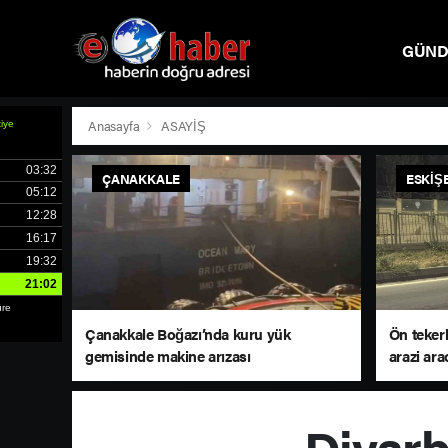
GÜN
SPOR
Anasayfa
ASAYİŞ
ÇANAKKALE
ESKIŞ
Çanakkale Boğazı’nda kuru yük
Ön tekerl
gemisinde makine arızası
arazi ara
Diyarb