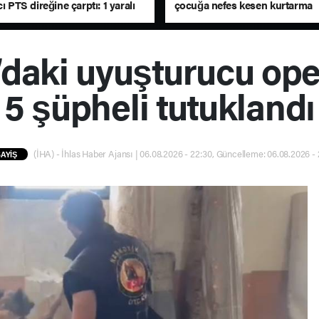
cı PTS direğine çarptı: 1 yaralı
çocuğa nefes kesen kurtarma
operasyonu
daki uyuşturucu op
5 şüpheli tutuklandı
(İHA) - İhlas Haber Ajansı | 06.08.2026 - 22:30, Güncelleme: 06.08.2026 -
AYİŞ