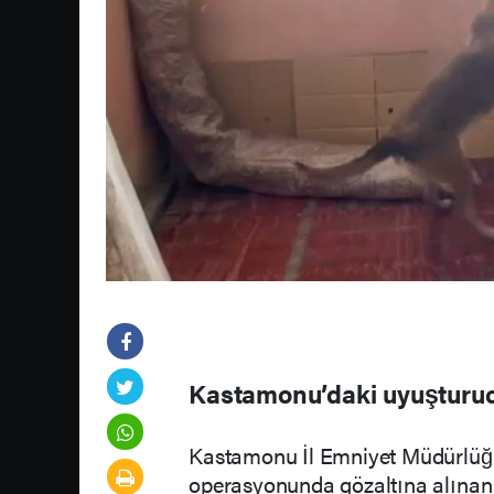
Kastamonu’daki uyuşturuc
Kastamonu İl Emniyet Müdürlüğü
operasyonunda gözaltına alınan 1