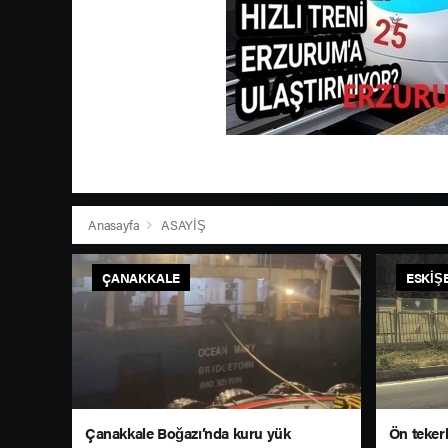
Anasayfa
ASAYİŞ
ÇANAKKALE
ESKIŞ
Çanakkale Boğazı’nda kuru yük
Ön tekerl