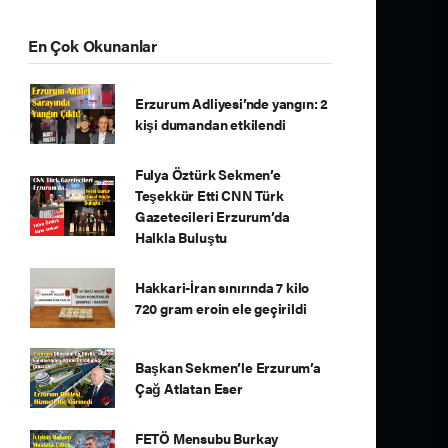
En Çok Okunanlar
Erzurum Adliyesi’nde yangın: 2
kişi dumandan etkilendi
Fulya Öztürk Sekmen’e
Teşekkür Etti CNN Türk
Gazetecileri Erzurum’da
Halkla Buluştu
Hakkari-İran sınırında 7 kilo
720 gram eroin ele geçirildi
Başkan Sekmen’le Erzurum’a
Çağ Atlatan Eser
FETÖ Mensubu Burkay