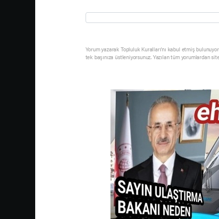
Yorum yazarak Topluluk Kuralları’nı kabul etmiş bulunuyor 
tek başınıza üstleniyorsunuz. Yazılan tüm yorumlardan sit