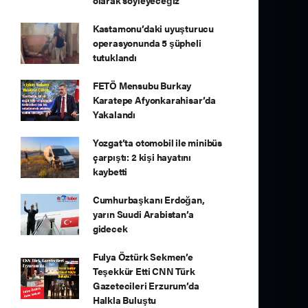
olarak söyleyeceğiz"
Kastamonu’daki uyuşturucu
operasyonunda 5 şüpheli
tutuklandı
FETÖ Mensubu Burkay
Karatepe Afyonkarahisar’da
Yakalandı
Yozgat’ta otomobil ile minibüs
çarpıştı: 2 kişi hayatını
kaybetti
Cumhurbaşkanı Erdoğan,
yarın Suudi Arabistan’a
gidecek
Fulya Öztürk Sekmen’e
Teşekkür Etti CNN Türk
Gazetecileri Erzurum’da
Halkla Buluştu