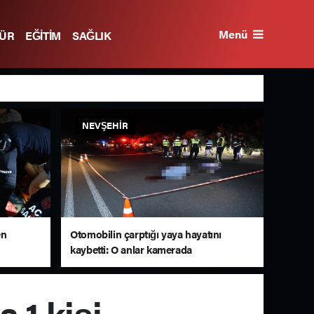
Menü
TÜR
EĞİTİM
SAĞLIK
NEVŞEHIR
en
Otomobilin çarptığı yaya hayatını
kaybetti: O anlar kamerada
 1 kişi