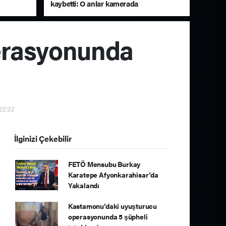
kaybetti: O anlar kamerada
erasyonunda
 22:22
İlginizi Çekebilir
FETÖ Mensubu Burkay
Karatepe Afyonkarahisar’da
Yakalandı
Kastamonu’daki uyuşturucu
operasyonunda 5 şüpheli