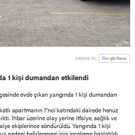
ABONE OL
da 1 kişi dumandan etkilendi
ilçesinde evde çıkan yangında 1 kişi dumandan
 katlı apartmanın 7’nci katındaki dairede henüz
tı. İhbar üzerine olay yerine itfaiye, sağlık ve
itfaiye ekiplerince söndürüldü. Yangında 1 kişi
ış nedeni belirlenmesi için inceleme başlatıldı.