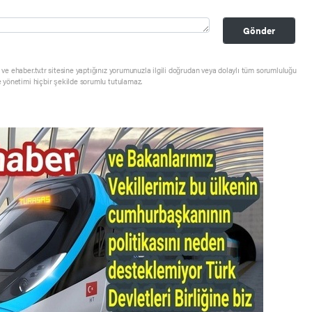
Gönder
ve ehaber.tv.tr sitesine yaptığınız yorumunuzla ilgili doğrudan veya dolaylı tüm sorumluluğu
e yönetimi hiçbir şekilde sorumlu tutulamaz.