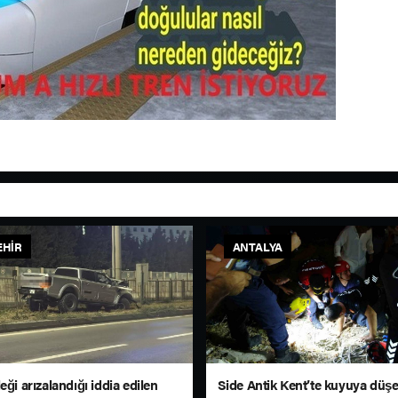
EHIR
ANTALYA
eği arızalandığı iddia edilen
Side Antik Kent’te kuyuya düş