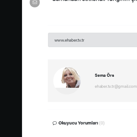
www.ehaber.tv.tr
Sema Örs
ehaber.tv.tr@gmail.com
Okuyucu Yorumları
(0)