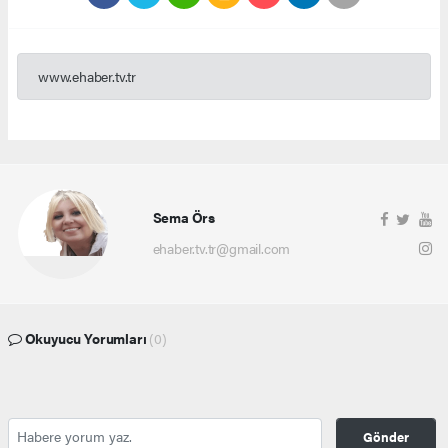
www.ehaber.tv.tr
Sema Örs
ehaber.tv.tr@gmail.com
Okuyucu Yorumları
(0)
Gönder