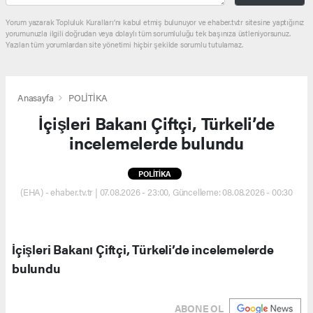
Yorum yazarak Topluluk Kuralları’nı kabul etmiş bulunuyor ve ehaber.tv.tr sitesine yaptığınız
yorumunuzla ilgili doğrudan veya dolaylı tüm sorumluluğu tek başınıza üstleniyorsunuz.
Yazılan tüm yorumlardan site yönetimi hiçbir şekilde sorumlu tutulamaz.
Anasayfa
POLİTİKA
İçişleri Bakanı Çiftçi, Türkeli’de
incelemelerde bulundu
POLİTİKA
(EHA) - ehaber.tv.tr | 07.08.2026 - 23:00, Güncelleme: 08.08.2026 - 00:30
İçişleri Bakanı Çiftçi, Türkeli’de incelemelerde
bulundu
ABONE OL