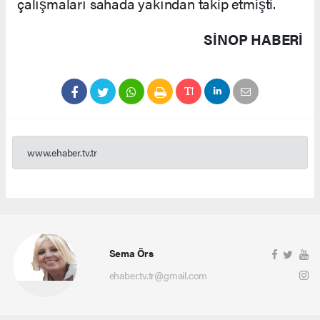
çalışmaları sahada yakından takip etmişti.
SINOP HABERİ
www.ehaber.tv.tr
Sema Örs
ehaber.tv.tr@gmail.com