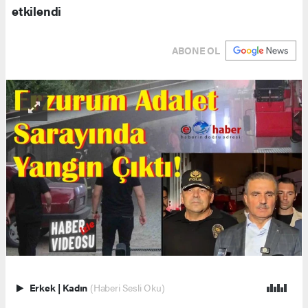
etkilendi
ABONE OL
Erkek
|
Kadın
(Haberi Sesli Oku)