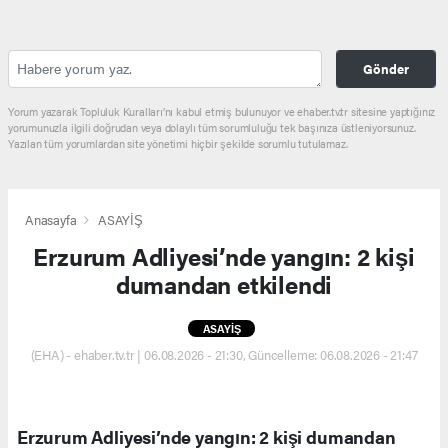
Gönder
Yorum yazarak Topluluk Kuralları’nı kabul etmiş bulunuyor ve ehaber.tv.tr sitesine yaptığınız
yorumunuzla ilgili doğrudan veya dolaylı tüm sorumluluğu tek başınıza üstleniyorsunuz.
Yazılan tüm yorumlardan site yönetimi hiçbir şekilde sorumlu tutulamaz.
Anasayfa
ASAYİŞ
Erzurum Adliyesi’nde yangın: 2 kişi
dumandan etkilendi
ASAYİŞ
(EHA) - ehaber.tv.tr | 06.08.2026 - 21:30, Güncelleme: 06.08.2026 - 21:47
Erzurum Adliyesi’nde yangın: 2 kişi dumandan