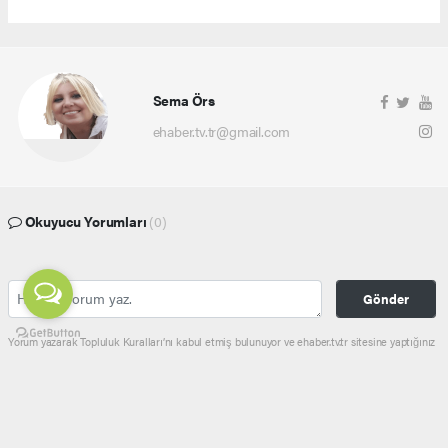
Sema Örs
ehaber.tv.tr@gmail.com
Okuyucu Yorumları
(0)
Gönder
Yorum yazarak Topluluk Kuralları’nı kabul etmiş bulunuyor ve ehaber.tv.tr sitesine yaptığınız
yorumunuzla ilgili doğrudan veya dolaylı tüm sorumluluğu tek başınıza üstleniyorsunuz.
Yazılan tüm yorumlardan site yönetimi hiçbir şekilde sorumlu tutulamaz.