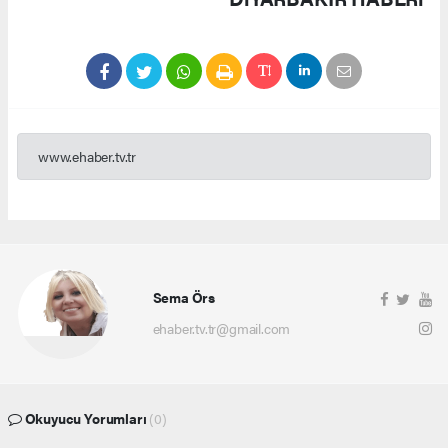
www.ehaber.tv.tr
Sema Örs
ehaber.tv.tr@gmail.com
Okuyucu Yorumları
(0)