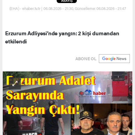
ASAYİŞ
(EHA) - ehaber.tv.tr | 06.08.2026 - 21:30, Güncelleme: 06.08.2026 - 21:47
Erzurum Adliyesi’nde yangın: 2 kişi dumandan
etkilendi
ABONE OL