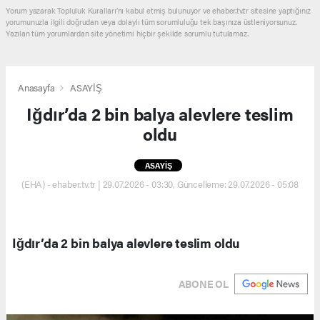
Yorum yazarak Topluluk Kuralları’nı kabul etmiş bulunuyor ve ehaber.tv.tr sitesine yaptığınız
yorumunuzla ilgili doğrudan veya dolaylı tüm sorumluluğu tek başınıza üstleniyorsunuz.
Yazılan tüm yorumlardan site yönetimi hiçbir şekilde sorumlu tutulamaz.
Anasayfa
ASAYİŞ
Iğdır’da 2 bin balya alevlere teslim
oldu
ASAYİŞ
(EHA) - ehaber.tv.tr | 29.07.2026 - 03:30, Güncelleme: 29.07.2026 - 05:08
Iğdır’da 2 bin balya alevlere teslim oldu
ABONE OL