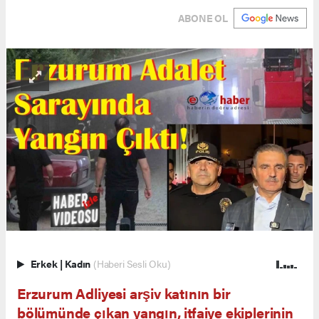
ABONE OL
Erkek
|
Kadın
(Haberi Sesli Oku)
Erzurum Adliyesi arşiv katının bir
bölümünde çıkan yangın, itfaiye ekiplerinin