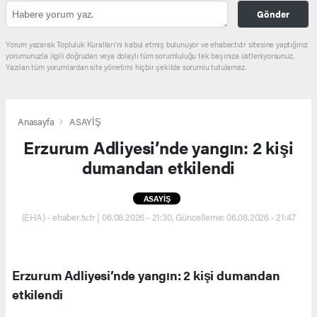
Gönder
Yorum yazarak Topluluk Kuralları’nı kabul etmiş bulunuyor ve ehaber.tv.tr sitesine yaptığınız
yorumunuzla ilgili doğrudan veya dolaylı tüm sorumluluğu tek başınıza üstleniyorsunuz.
Yazılan tüm yorumlardan site yönetimi hiçbir şekilde sorumlu tutulamaz.
Anasayfa
ASAYİŞ
Erzurum Adliyesi’nde yangın: 2 kişi
dumandan etkilendi
ASAYİŞ
(EHA) - ehaber.tv.tr | 06.08.2026 - 21:30, Güncelleme: 06.08.2026 - 21:47
Erzurum Adliyesi’nde yangın: 2 kişi dumandan
etkilendi