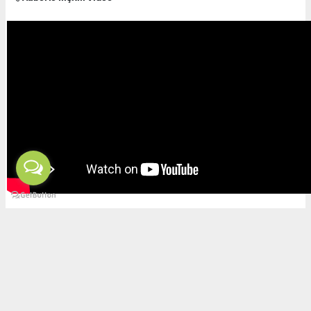
Video Galeride Aç
Video albümüne giderek videoya yorum yazabilir yada videoyu sosyal medyada
paylaşabilirsiniz.