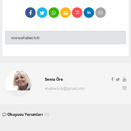
www.ehaber.tv.tr
Sema Örs
ehaber.tv.tr@gmail.com
Okuyucu Yorumları
(0)