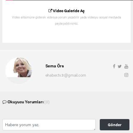
Video Galeride Aç
Video albümüne giderek videoya yorum yazabilir yada videoyu sosyal medyada
paylaşabilirsiniz.
Sema Örs
ehaber.tv.tr@gmail.com
Okuyucu Yorumları
(0)
Gönder