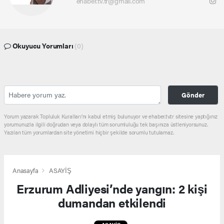
ehaber.tv.tr@gmail.com
Okuyucu Yorumları
(0)
Gönder
Yorum yazarak Topluluk Kuralları’nı kabul etmiş bulunuyor ve ehaber.tv.tr sitesine yaptığınız
yorumunuzla ilgili doğrudan veya dolaylı tüm sorumluluğu tek başınıza üstleniyorsunuz.
Yazılan tüm yorumlardan site yönetimi hiçbir şekilde sorumlu tutulamaz.
Anasayfa
ASAYİŞ
Erzurum Adliyesi’nde yangın: 2 kişi
dumandan etkilendi