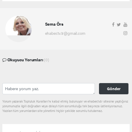
Sema Örs
ehaber.tv.tr@gmail.com
Okuyucu Yorumları
(0)
Gönder
Yorum yazarak Topluluk Kuralları’nı kabul etmiş bulunuyor ve ehaber.tv.tr sitesine yaptığınız
yorumunuzla ilgili doğrudan veya dolaylı tüm sorumluluğu tek başınıza üstleniyorsunuz.
Yazılan tüm yorumlardan site yönetimi hiçbir şekilde sorumlu tutulamaz.