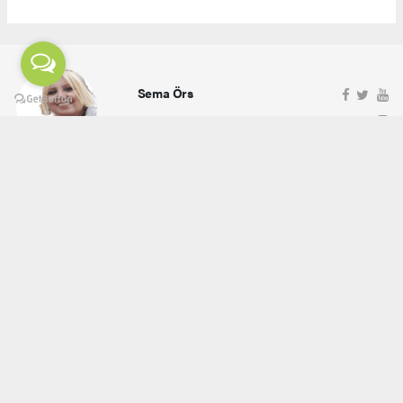
Sema Örs
ehaber.tv.tr@gmail.com
Okuyucu Yorumları
(0)
Gönder
Yorum yazarak Topluluk Kuralları’nı kabul etmiş bulunuyor ve ehaber.tv.tr sitesine yaptığınız
yorumunuzla ilgili doğrudan veya dolaylı tüm sorumluluğu tek başınıza üstleniyorsunuz.
Yazılan tüm yorumlardan site yönetimi hiçbir şekilde sorumlu tutulamaz.