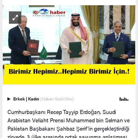
Erkek
|
Kadın
(Haberi Sesli Oku)
Cumhurbaşkanı Recep Tayyip Erdoğan, Suudi
Arabistan Veliaht Prensi Muhammed bin Selman ve
Pakistan Başbakanı Şahbaz Şerif'in gerçekleştirdiği
zirvede, 3 ülke arasında ortak savunma anlaşması