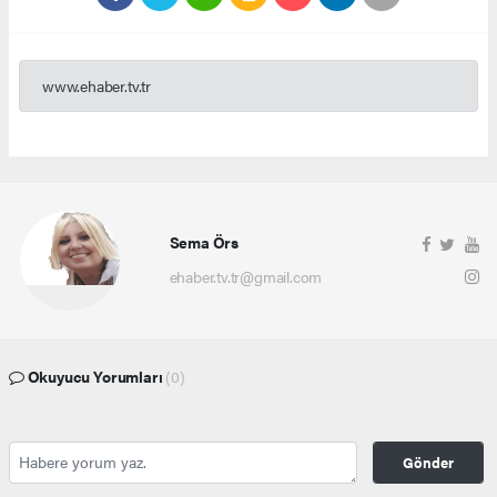
www.ehaber.tv.tr
Sema Örs
ehaber.tv.tr@gmail.com
Okuyucu Yorumları
(0)
Gönder