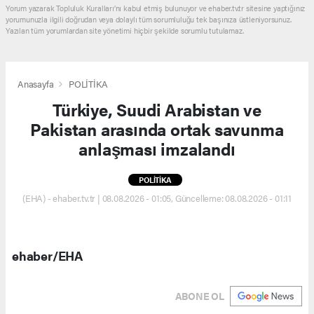
Yorum yazarak Topluluk Kuralları’nı kabul etmiş bulunuyor ve ehaber.tv.tr sitesine yaptığınız
yorumunuzla ilgili doğrudan veya dolaylı tüm sorumluluğu tek başınıza üstleniyorsunuz.
Yazılan tüm yorumlardan site yönetimi hiçbir şekilde sorumlu tutulamaz.
Anasayfa
POLİTİKA
Türkiye, Suudi Arabistan ve
Pakistan arasında ortak savunma
anlaşması imzalandı
POLİTİKA
(EHA) - ehaber.tv.tr | 08.08.2026 - 01:05, Güncelleme: 08.08.2026 - 01:11
ehaber/EHA
ABONE OL