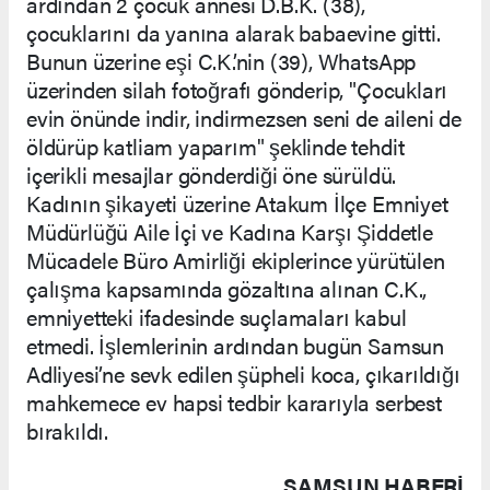
ardından 2 çocuk annesi D.B.K. (38),
çocuklarını da yanına alarak babaevine gitti.
Bunun üzerine eşi C.K.’nin (39), WhatsApp
üzerinden silah fotoğrafı gönderip, "Çocukları
evin önünde indir, indirmezsen seni de aileni de
öldürüp katliam yaparım" şeklinde tehdit
içerikli mesajlar gönderdiği öne sürüldü.
Kadının şikayeti üzerine Atakum İlçe Emniyet
Müdürlüğü Aile İçi ve Kadına Karşı Şiddetle
Mücadele Büro Amirliği ekiplerince yürütülen
çalışma kapsamında gözaltına alınan C.K.,
emniyetteki ifadesinde suçlamaları kabul
etmedi. İşlemlerinin ardından bugün Samsun
Adliyesi’ne sevk edilen şüpheli koca, çıkarıldığı
mahkemece ev hapsi tedbir kararıyla serbest
bırakıldı.
SAMSUN HABERİ