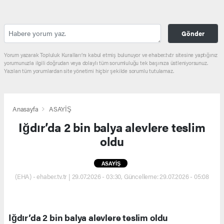
Gönder
Yorum yazarak Topluluk Kuralları’nı kabul etmiş bulunuyor ve ehaber.tv.tr sitesine yaptığınız
yorumunuzla ilgili doğrudan veya dolaylı tüm sorumluluğu tek başınıza üstleniyorsunuz.
Yazılan tüm yorumlardan site yönetimi hiçbir şekilde sorumlu tutulamaz.
Anasayfa
ASAYİŞ
Iğdır’da 2 bin balya alevlere teslim
oldu
ASAYİŞ
(EHA) - ehaber.tv.tr | 29.07.2026 - 03:30, Güncelleme: 29.07.2026 - 05:08
Iğdır’da 2 bin balya alevlere teslim oldu