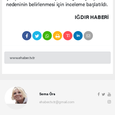
nedeninin belirlenmesi için inceleme başlatıldı.
IĞDIR HABERİ
www.ehaber.tv.tr
Sema Örs
ehaber.tv.tr@gmail.com