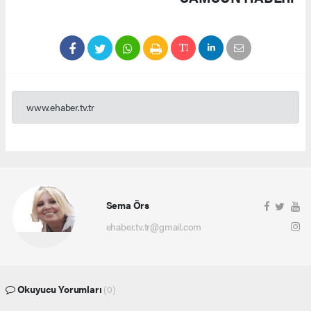
www.ehaber.tv.tr
Sema Örs
ehaber.tv.tr@gmail.com
Okuyucu Yorumları
(0)