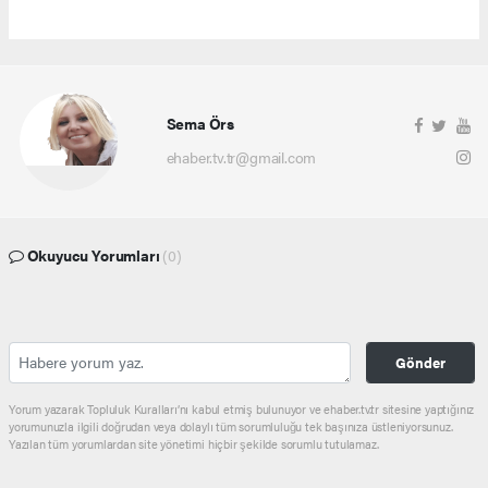
Sema Örs
ehaber.tv.tr@gmail.com
Okuyucu Yorumları
(0)
Gönder
Yorum yazarak Topluluk Kuralları’nı kabul etmiş bulunuyor ve ehaber.tv.tr sitesine yaptığınız
yorumunuzla ilgili doğrudan veya dolaylı tüm sorumluluğu tek başınıza üstleniyorsunuz.
Yazılan tüm yorumlardan site yönetimi hiçbir şekilde sorumlu tutulamaz.