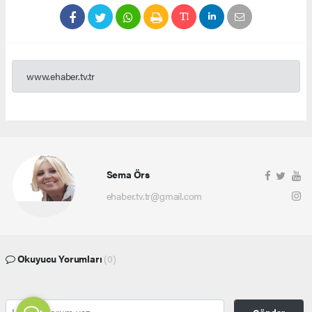
www.ehaber.tv.tr
Sema Örs
ehaber.tv.tr@gmail.com
Okuyucu Yorumları
(0)