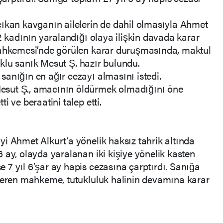
çıkan kavganın ailelerin de dahil olmasıyla Ahmet
2 kadının yaralandığı olaya ilişkin davada karar
Mahkemesi’nde görülen karar duruşmasında, maktul
tuklu sanık Mesut Ş. hazır bulundu.
anığın en ağır cezayı almasını istedi.
sut Ş., amacının öldürmek olmadığını öne
i ve beraatini talep etti.
i Ahmet Alkurt’a yönelik haksız tahrik altında
 ay, olayda yaralanan iki kişiye yönelik kasten
7 yıl 6’şar ay hapis cezasına çarptırdı. Sanığa
 veren mahkeme, tutukluluk halinin devamına karar