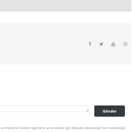
Gönder
ve ehaber.tv.tr sitesine yaptığınız yorumunuzla ilgili doğrudan veya dolaylı tüm sorumluluğu