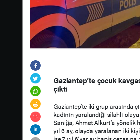
Gaziantep’te çocuk kavgas
çıktı
Gaziantep’te iki grup arasında ç
kadının yaralandığı silahlı olaya
Sanığa, Ahmet Alkurt’a yönelik 
yıl 6 ay, olayda yaralanan iki k
ise 7 yıl 6’şar ay hapis cezasına