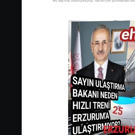
tek başınıza üstleniyorsunuz. Yazılan tüm yorumlardan sit