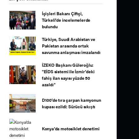
İçişleri Bakanı Çiftçi,
Türkeli’de incelemelerde
bulundu
Türkiye, Suudi Arabistan ve
Pakistan arasında ortak
savunma anlaşması imzalandı
İZEKO Başkanı Güleroğlu:
"EİDS sistemi ile İzmir’deki
fahiş ilan sayısı yüzde 50
azaldı"
D100’de tıra çarpan kamyonun
kupası ezildi: Sürücü sıkıştı
Konya’da motosiklet denetimi