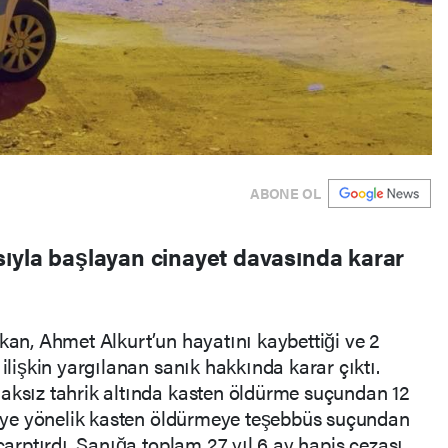
ABONE OL
ıyla başlayan cinayet davasında karar
ıkan, Ahmet Alkurt’un hayatını kaybettiği ve 2
 ilişkin yargılanan sanık hakkında karar çıktı.
haksız tahrik altında kasten öldürme suçundan 12
işiye yönelik kasten öldürmeye teşebbüs suçundan
 çarptırdı. Sanığa toplam 27 yıl 6 ay hapis cezası