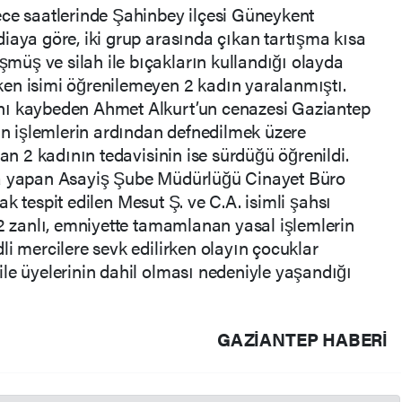
ece saatlerinde Şahinbey ilçesi Güneykent
iaya göre, iki grup arasında çıkan tartışma kısa
üş ve silah ile bıçakların kullandığı olayda
en isimi öğrenilemeyen 2 kadın yaralanmıştı.
nı kaybeden Ahmet Alkurt’un cenazesi Gaziantep
 işlemlerin ardından defnedilmek üzere
nan 2 kadının tedavisinin ise sürdüğü öğrenildi.
ma yapan Asayiş Şube Müdürlüğü Cinayet Büro
arak tespit edilen Mesut Ş. ve C.A. isimli şahsı
 2 zanlı, emniyette tamamlanan yasal işlemlerin
li mercilere sevk edilirken olayın çocuklar
le üyelerinin dahil olması nedeniyle yaşandığı
GAZIANTEP HABERİ