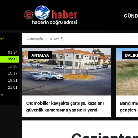
GÜN
SPOR
Anasayfa
ASAYİŞ
ANTALYA
BALIK
Otomobiller kavşakta çarpıştı, kaza anı
Bandırma’
güvenlik kamerasına yansıdı:1 yaralı
gençten 
Gaziantep