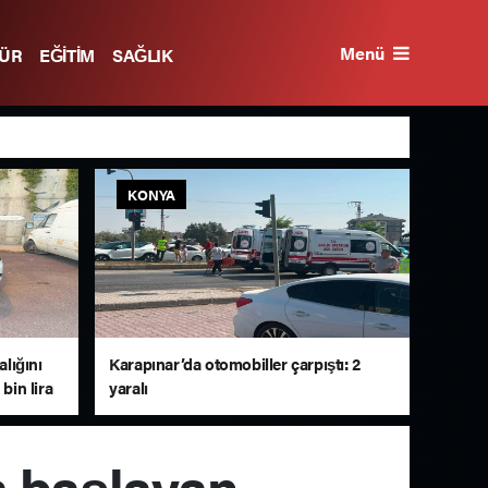
Menü
TÜR
EĞİTİM
SAĞLIK
KONYA
lığını
Karapınar’da otomobiller çarpıştı: 2
bin lira
yaralı
a başlayan