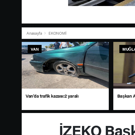
Anasayfa
EKONOMİ
VAN
MUĞL
Van’da trafik kazası:2 yaralı
Başkan Ar
İZEKO Başka