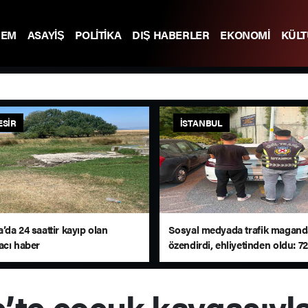
DEM
ASAYİŞ
POLİTİKA
DIŞ HABERLER
EKONOMİ
KÜL
ESIR
İSTANBUL
da 24 saattir kayıp olan
Sosyal medyada trafik maganda
acı haber
özendirdi, ehliyetinden oldu: 72 
ceza
’te çocuk kavgasıyl