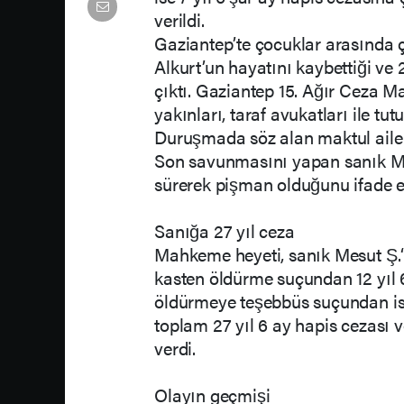
verildi.
Gaziantep’te çocuklar arasında 
Alkurt’un hayatını kaybettiği ve 
çıktı. Gaziantep 15. Ağır Ceza 
yakınları, taraf avukatları ile tu
Duruşmada söz alan maktul aile s
Son savunmasını yapan sanık Me
sürerek pişman olduğunu ifade ett
Sanığa 27 yıl ceza
Mahkeme heyeti, sanık Mesut Ş.‘y
kasten öldürme suçundan 12 yıl 6
öldürmeye teşebbüs suçundan ise 
toplam 27 yıl 6 ay hapis cezası
verdi.
Olayın geçmişi