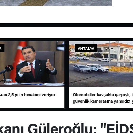
A
ANTALYA
as 2,5 yılın hesabını veriyor
Otomobiller kavşakta çarpıştı, 
güvenlik kamerasına yansıdı:1 y
nı Güleroğlu: "EİDS