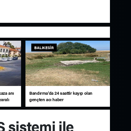
BALIKESIR
kaza anı
Bandırma’da 24 saattir kayıp olan
aralı
gençten acı haber
 sistemi ile