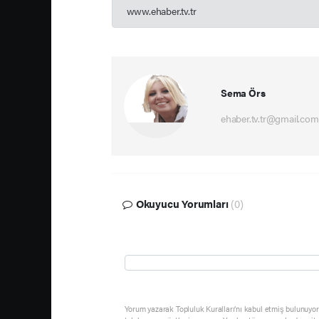
www.ehaber.tv.tr
Sema Örs
ehaber.tv.tr@gmail.com
Okuyucu Yorumları
(0)
Yorum yazarak Topluluk Kuralları’nı kabul etmiş bulunuyor 