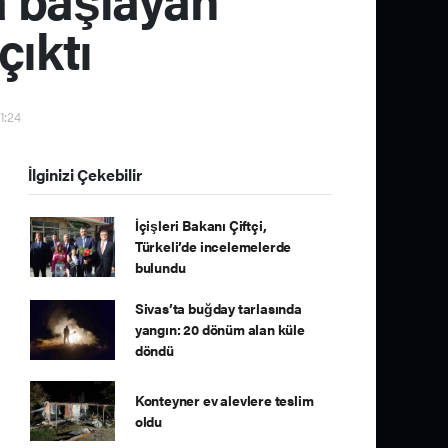
çıktı
1:24
İlginizi Çekebilir
İçişleri Bakanı Çiftçi,
Türkeli’de incelemelerde
bulundu
Sivas’ta buğday tarlasında
yangın: 20 dönüm alan küle
döndü
Konteyner ev alevlere teslim
oldu