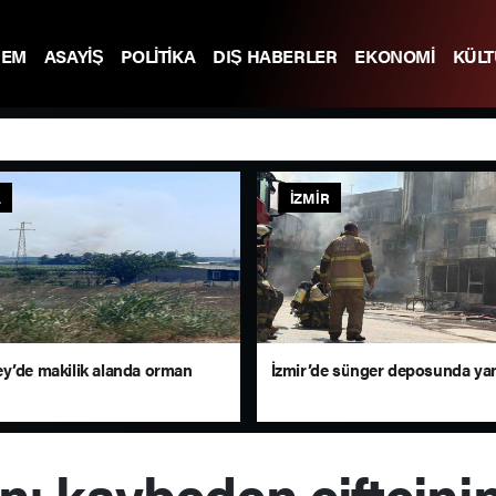
DEM
ASAYİŞ
POLİTİKA
DIŞ HABERLER
EKONOMİ
KÜL
A
İZMIR
y’de makilik alanda orman
İzmir’de sünger deposunda ya
nı kaybeden çiftçini