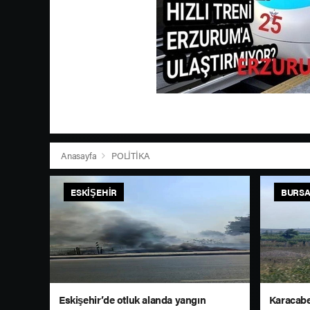
Anasayfa
POLİTİKA
ESKIŞEHIR
BURS
Eskişehir’de otluk alanda yangın
Karacabe