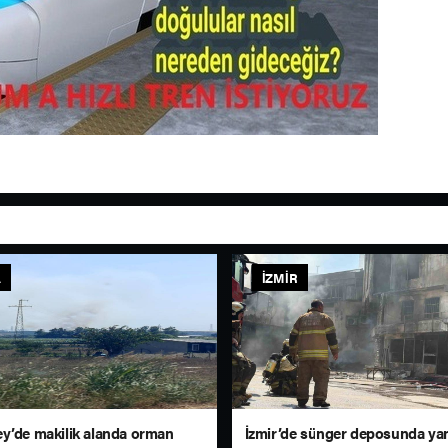
A
İZMIR
y’de makilik alanda orman
İzmir’de sünger deposunda ya