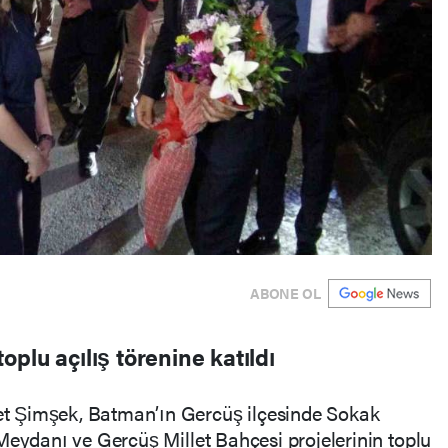
ABONE OL
plu açılış törenine katıldı
t Şimşek, Batman’ın Gercüş ilçesinde Sokak
Meydanı ve Gercüş Millet Bahçesi projelerinin toplu