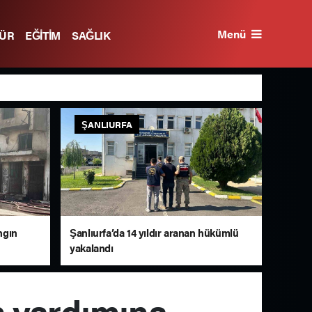
Menü
TÜR
EĞİTİM
SAĞLIK
ŞANLIURFA
ngın
Şanlıurfa’da 14 yıldır aranan hükümlü
yakalandı
n yardımına