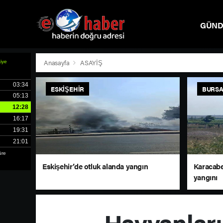
GÜN
SPOR
Anasayfa
ASAYİŞ
ESKIŞEHIR
BURS
Eskişehir’de otluk alanda yangın
Karacabe
yangını
Hayvanları