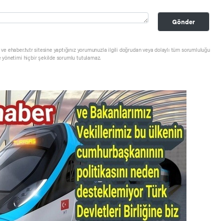
Gönder
ve ehaber.tv.tr sitesine yaptığınız yorumunuzla ilgili doğrudan veya dolaylı tüm sorumluluğu
e yönetimi hiçbir şekilde sorumlu tutulamaz.