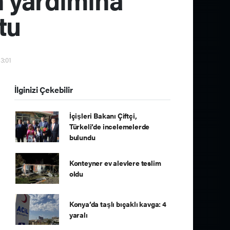
tu
13:01
İlginizi Çekebilir
İçişleri Bakanı Çiftçi,
Türkeli’de incelemelerde
bulundu
Konteyner ev alevlere teslim
oldu
Konya’da taşlı bıçaklı kavga: 4
yaralı