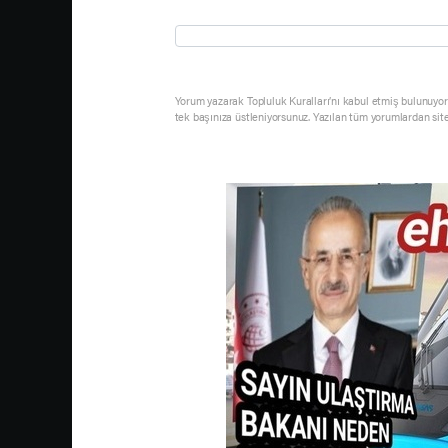
Yorum yazarak Topluluk Kuralları’nı kabul etmiş bulunuyor 
tek başınıza üstleniyorsunuz. Yazılan tüm yorumlardan sit