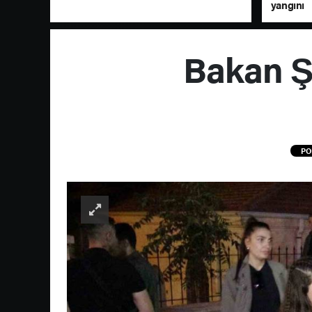
yangını
Bakan Şi
PO