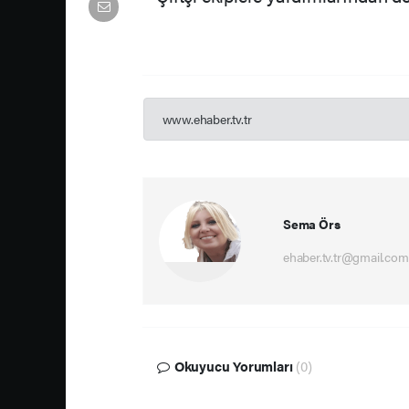
www.ehaber.tv.tr
Sema Örs
ehaber.tv.tr@gmail.com
Okuyucu Yorumları
(0)