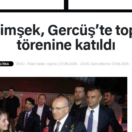
mşek, Gercüş’te top
törenine katıldı
(İHA) - İhlas Haber Ajansı | 07.08.2026 - 23:00, Güncelleme: 07.08.2026 -
LİTİKA