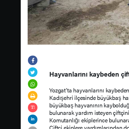
Hayvanlarını kaybeden çif
Yozgat’ta hayvanlarını kaybeden 
Kadışehri ilçesinde büyükbaş hay
büyükbaş hayvanının kaybolduğun
bulunarak yardım isteyen çiftçin
Komutanlığı ekiplerince bulunara
Çiftçi ekiplere yardımlarından dol