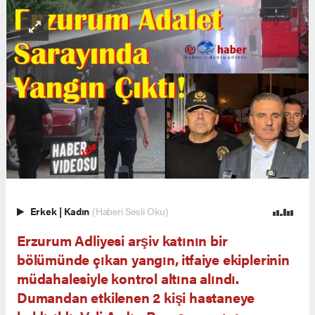
Erkek
|
Kadın
(Haberi Sesli Oku)
Erzurum Adliyesi arşiv katının bir
bölümünde çıkan yangın, itfaiye ekiplerinin
müdahalesiyle kontrol altına alındı.
Dumandan etkilenen 2 kişi hastaneye