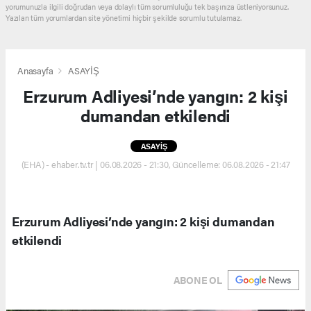
yorumunuzla ilgili doğrudan veya dolaylı tüm sorumluluğu tek başınıza üstleniyorsunuz.
Yazılan tüm yorumlardan site yönetimi hiçbir şekilde sorumlu tutulamaz.
Anasayfa
ASAYİŞ
Erzurum Adliyesi’nde yangın: 2 kişi
dumandan etkilendi
ASAYİŞ
(EHA) - ehaber.tv.tr | 06.08.2026 - 21:30, Güncelleme: 06.08.2026 - 21:47
Erzurum Adliyesi’nde yangın: 2 kişi dumandan
etkilendi
ABONE OL