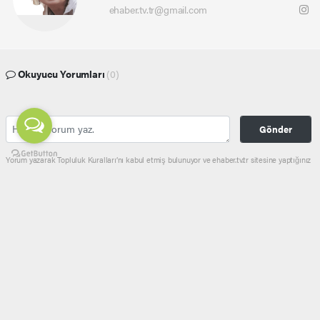
ehaber.tv.tr@gmail.com
Okuyucu Yorumları
(0)
Gönder
Yorum yazarak Topluluk Kuralları’nı kabul etmiş bulunuyor ve ehaber.tv.tr sitesine yaptığınız
yorumunuzla ilgili doğrudan veya dolaylı tüm sorumluluğu tek başınıza üstleniyorsunuz.
Yazılan tüm yorumlardan site yönetimi hiçbir şekilde sorumlu tutulamaz.
haber paketi
haber scripti
haber yazılımı
Tüm hakları saklı tutulmaktadır.Copyright 2026©
Haber Yazılımı:
Web Aksiyon ®