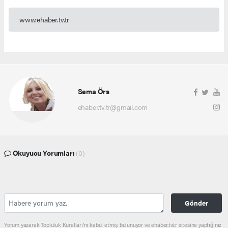
www.ehaber.tv.tr
Sema Örs
ehaber.tv.tr@gmail.com
Okuyucu Yorumları
(0)
Gönder
Yorum yazarak Topluluk Kuralları’nı kabul etmiş bulunuyor ve ehaber.tv.tr sitesine yaptığınız